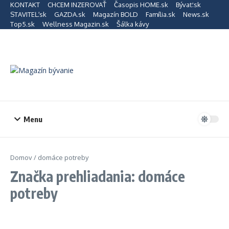
Preskočiť na obsah
KONTAKT
CHCEM INZEROVAŤ
Časopis HOME.sk
Bývať.sk
STAVITEĽ.sk
GAZDA.sk
Magazín BOLD
Família.sk
News.sk
Top5.sk
Wellness Magazin.sk
Šálka kávy
Menu
Domov
/
domáce potreby
Značka prehliadania: domáce
potreby