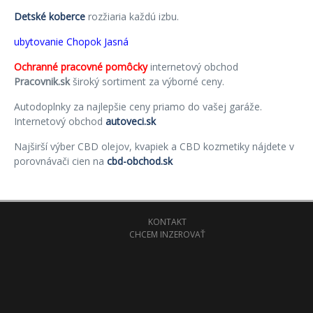
Detské koberce
rozžiaria každú izbu.
ubytovanie Chopok Jasná
Ochranné pracovné pomôcky
internetový obchod
Pracovnik.sk
široký sortiment za výborné ceny.
Autodoplnky za najlepšie ceny priamo do vašej garáže.
Internetový obchod
autoveci.sk
Najširší výber CBD olejov, kvapiek a CBD kozmetiky nájdete v
porovnávači cien na
cbd-obchod.sk
KONTAKT
CHCEM INZEROVAŤ