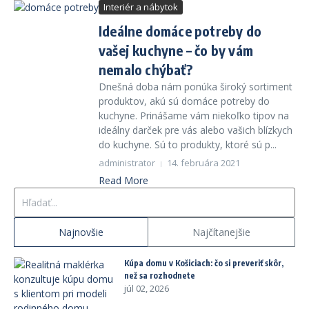
Interiér a nábytok
Ideálne domáce potreby do
vašej kuchyne – čo by vám
nemalo chýbať?
Dnešná doba nám ponúka široký sortiment
produktov, akú sú domáce potreby do
kuchyne. Prinášame vám niekoľko tipov na
ideálny darček pre vás alebo vašich blízkych
do kuchyne. Sú to produkty, ktoré sú p...
administrator
14. februára 2021
Read More
Hľadať:
Najnovšie
Najčítanejšie
Kúpa domu v Košiciach: čo si preveriť skôr,
než sa rozhodnete
júl 02, 2026