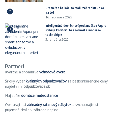
Premeňte balkón na malú záhradku – ako
2
na to?
16. februára 2025
Inteligentná domácnosť pod značkou Aqara
3
sľubuje komfort, bezpečnosť a moderné
technológie
5. januára 2025
Partneri
Kvalitné a spoľahlivé
vchodové dvere
Široký výber
kvalitných odpudzovačov
za bezkonkurenčné ceny
nájdete na
odpudzovace.sk
Najlepšie
domáce meteostanice
Obstarajte si
záhradný ratanový nábytok
a vychutnajte si
príjemné chvíle v záhrade naplno.