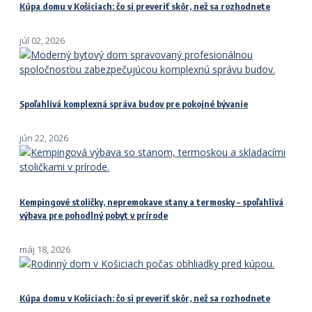
Kúpa domu v Košiciach: čo si preveriť skôr, než sa rozhodnete
júl 02, 2026
Spoľahlivá komplexná správa budov pre pokojné bývanie
jún 22, 2026
Kempingové stoličky, nepremokave stany a termosky – spoľahlivá
výbava pre pohodlný pobyt v prírode
máj 18, 2026
Kúpa domu v Košiciach: čo si preveriť skôr, než sa rozhodnete