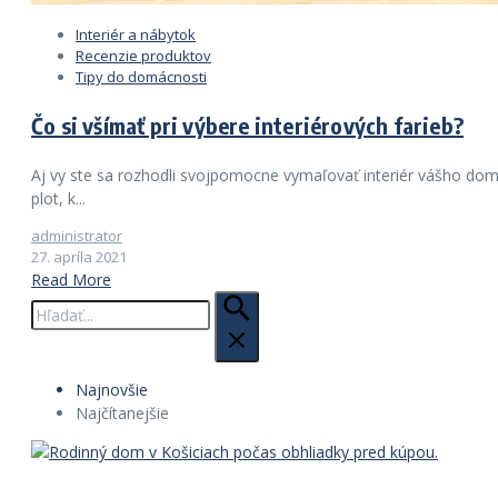
Interiér a nábytok
Recenzie produktov
Tipy do domácnosti
Čo si všímať pri výbere interiérových farieb?
Aj vy ste sa rozhodli svojpomocne vymaľovať interiér vášho domu
plot, k...
administrator
27. apríla 2021
Read More
Hľadať:
Najnovšie
Najčítanejšie