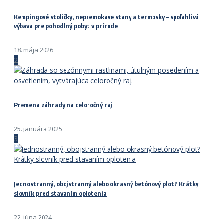
Kempingové stoličky, nepremokave stany a termosky – spoľahlivá
výbava pre pohodlný pobyt v prírode
18. mája 2026
2
Premena záhrady na celoročný raj
25. januára 2025
3
Jednostranný, obojstranný alebo okrasný betónový plot? Krátky
slovník pred stavaním oplotenia
22. júna 2024