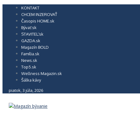
Preskočiť
KONTAKT
na
CHCEM INZEROVAŤ
obsah
Časopis HOME.sk
Bývať.sk
STAVITEĽ.sk
GAZDA.sk
Magazín BOLD
Família.sk
News.sk
Top5.sk
Wellness Magazin.sk
Šálka kávy
piatok, 3 júla, 2026