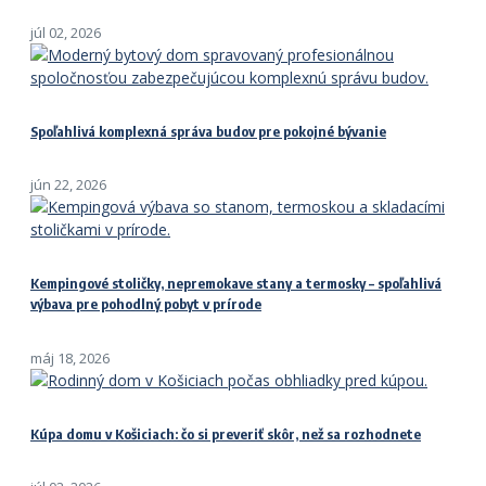
júl 02, 2026
Spoľahlivá komplexná správa budov pre pokojné bývanie
jún 22, 2026
Kempingové stoličky, nepremokave stany a termosky – spoľahlivá
výbava pre pohodlný pobyt v prírode
máj 18, 2026
Kúpa domu v Košiciach: čo si preveriť skôr, než sa rozhodnete