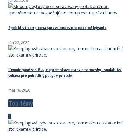
júl 02, 2026
Spoľahlivá komplexná správa budov pre pokojné bývanie
jún 22, 2026
Kempingové stoličky, nepremokave stany a termosky – spoľahlivá
výbava pre pohodlný pobyt v prírode
máj 18, 2026
Top témy
1