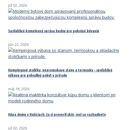
júl 02, 2026
Spoľahlivá komplexná správa budov pre pokojné bývanie
jún 22, 2026
Kempingové stoličky, nepremokave stany a termosky – spoľahlivá
výbava pre pohodlný pobyt v prírode
máj 18, 2026
Kúpa domu v Košiciach: čo si preveriť skôr, než sa rozhodnete
júl 02, 2026