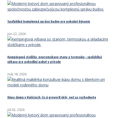
Spoľahlivá komplexná správa budov pre pokojné bývanie
jún 22, 2026
Kempingové stoličky, nepremokave stany a termosky – spoľahlivá
výbava pre pohodlný pobyt v prírode
máj 18, 2026
Kúpa domu v Košiciach: čo si preveriť skôr, než sa rozhodnete
júl 02, 2026