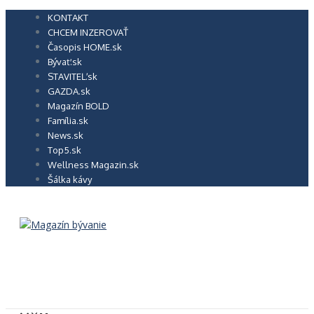
Preskočiť
KONTAKT
na
CHCEM INZEROVAŤ
obsah
Časopis HOME.sk
Bývať.sk
STAVITEĽ.sk
GAZDA.sk
Magazín BOLD
Família.sk
News.sk
Top5.sk
Wellness Magazin.sk
Šálka kávy