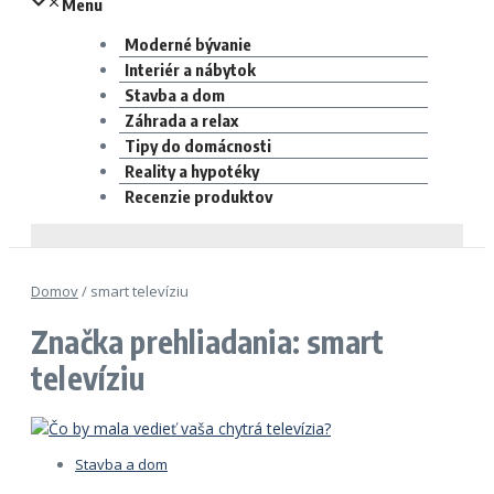
Menu
Moderné bývanie
Interiér a nábytok
Stavba a dom
Záhrada a relax
Tipy do domácnosti
Reality a hypotéky
Recenzie produktov
Domov
/
smart televíziu
Značka prehliadania: smart
televíziu
Stavba a dom