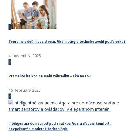
1
Tvorenie s deťmi bez stresu: Aké motívy a techniky zvoliť podľa veku?
4. novembra 2025
2
Premeňte balkón na malú záhradku – ako na to?
16. februára 2025
3
Inteligentná domácnosť pod značkou Aqara sľubuje komfort,
bezpečnosť a moderné technológie