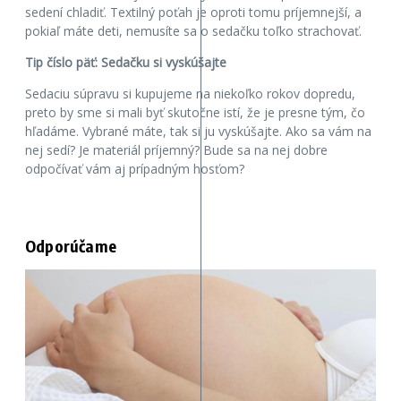
sedení chladiť. Textilný poťah je oproti tomu príjemnejší, a
pokiaľ máte deti, nemusíte sa o sedačku toľko strachovať.
Tip číslo päť: Sedačku si vyskúšajte
Sedaciu súpravu si kupujeme na niekoľko rokov dopredu,
preto by sme si mali byť skutočne istí, že je presne tým, čo
hľadáme. Vybrané máte, tak si ju vyskúšajte. Ako sa vám na
nej sedí? Je materiál príjemný? Bude sa na nej dobre
odpočívať vám aj prípadným hosťom?
Odporúčame