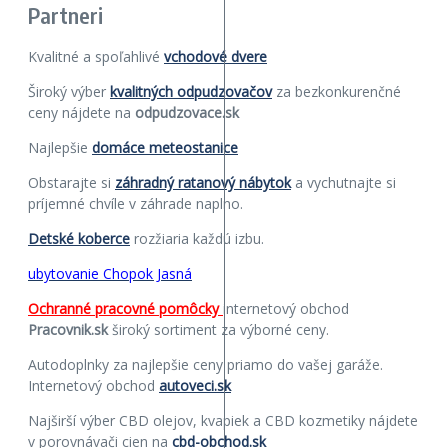
Partneri
Kvalitné a spoľahlivé
vchodové dvere
Široký výber
kvalitných odpudzovačov
za bezkonkurenčné
ceny nájdete na
odpudzovace.sk
Najlepšie
domáce meteostanice
Obstarajte si
záhradný ratanový nábytok
a vychutnajte si
príjemné chvíle v záhrade naplno.
Detské koberce
rozžiaria každú izbu.
ubytovanie Chopok Jasná
Ochranné pracovné pomôcky
internetový obchod
Pracovnik.sk
široký sortiment za výborné ceny.
Autodoplnky za najlepšie ceny priamo do vašej garáže.
Internetový obchod
autoveci.sk
Najširší výber CBD olejov, kvapiek a CBD kozmetiky nájdete
v porovnávači cien na
cbd-obchod.sk