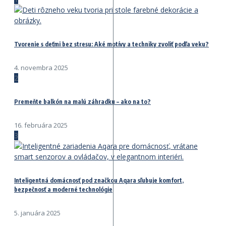
Tvorenie s deťmi bez stresu: Aké motívy a techniky zvoliť podľa veku?
4. novembra 2025
2
Premeňte balkón na malú záhradku – ako na to?
16. februára 2025
3
Inteligentná domácnosť pod značkou Aqara sľubuje komfort,
bezpečnosť a moderné technológie
5. januára 2025