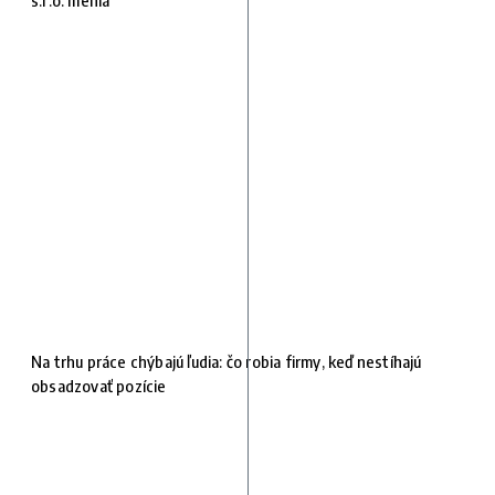
s.r.o. menia
Na trhu práce chýbajú ľudia: čo robia firmy, keď nestíhajú
obsadzovať pozície