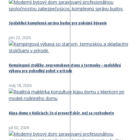
Spoľahlivá komplexná správa budov pre pokojné bývanie
jún 22, 2026
Kempingové stoličky, nepremokave stany a termosky – spoľahlivá
výbava pre pohodlný pobyt v prírode
máj 18, 2026
Kúpa domu v Košiciach: čo si preveriť skôr, než sa rozhodnete
júl 02, 2026