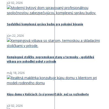
júl 02, 2026
Spoľahlivá komplexná správa budov pre pokojné bývanie
jún 22, 2026
Kempingové stoličky, nepremokave stany a termosky – spoľahlivá
výbava pre pohodlný pobyt v prírode
máj 18, 2026
Kúpa domu v Košiciach: čo si preveriť skôr, než sa rozhodnete
júl 02, 2026