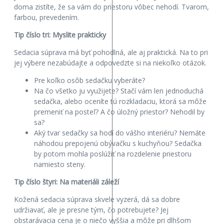
doma zistíte, že sa vám do priestoru vôbec nehodí. Tvarom,
farbou, prevedením.
Tip číslo tri: Myslite prakticky
Sedacia súprava má byť pohodlná, ale aj praktická. Na to pri
jej výbere nezabúdajte a odpovedzte si na niekoľko otázok.
Pre koľko osôb sedačku vyberáte?
Na čo všetko ju využijete? Stačí vám len jednoduchá
sedačka, alebo oceníte tú rozkladaciu, ktorá sa môže
premeniť na posteľ? A čo úložný priestor? Nehodil by
sa?
Aký tvar sedačky sa hodí do vášho interiéru? Nemáte
náhodou prepojenú obývačku s kuchyňou? Sedačka
by potom mohla poslúžiť na rozdelenie priestoru
namiesto steny.
Tip číslo štyri: Na materiáli záleží
Kožená sedacia súprava skvele vyzerá, dá sa dobre
udržiavať, ale je presne tým, čo potrebujete? Jej
obstarávacia cena je o niečo vyššia a môže pri dlhšom