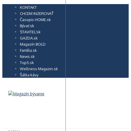
Preskočiť
KONTAKT
na
CHCEM INZEROVAŤ
obsah
Časopis HOME.sk
Bývať.sk
STAVITEĽ.sk
GAZDA.sk
Magazín BOLD
Família.sk
News.sk
Top5.sk
Wellness Magazin.sk
Šálka kávy