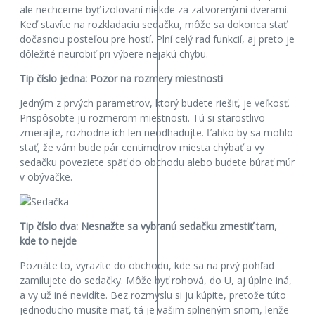
ale nechceme byť izolovaní niekde za zatvorenými dverami.
Keď stavíte na rozkladaciu sedačku, môže sa dokonca stať
dočasnou posteľou pre hostí. Plní celý rad funkcií, aj preto je
dôležité neurobiť pri výbere nejakú chybu.
Tip číslo jedna: Pozor na rozmery miestnosti
Jedným z prvých parametrov, ktorý budete riešiť, je veľkosť.
Prispôsobte ju rozmerom miestnosti. Tú si starostlivo
zmerajte, rozhodne ich len neodhadujte. Ľahko by sa mohlo
stať, že vám bude pár centimetrov miesta chýbať a vy
sedačku poveziete späť do obchodu alebo budete búrať múr
v obývačke.
Tip číslo dva: Nesnažte sa vybranú sedačku zmestiť tam,
kde to nejde
Poznáte to, vyrazíte do obchodu, kde sa na prvý pohľad
zamilujete do sedačky. Môže byť rohová, do U, aj úplne iná,
a vy už iné nevidíte. Bez rozmyslu si ju kúpite, pretože túto
jednoducho musíte mať, tá je vašim splneným snom, lenže