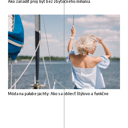
Ako zariadiť prvý byt bez zbytočného míňania
Móda na palube jachty: Ako sa obliecť štýlovo a funkčne