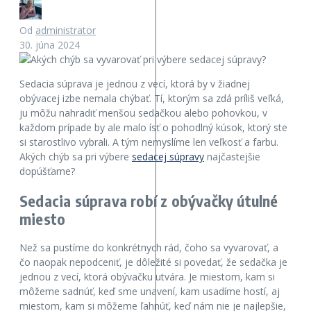
Od
administrator
30. júna 2024
Sedacia súprava je jednou z vecí, ktorá by v žiadnej
obývacej izbe nemala chýbať. Tí, ktorým sa zdá príliš veľká,
ju môžu nahradiť menšou sedačkou alebo pohovkou, v
každom prípade by ale malo ísť o pohodlný kúsok, ktorý ste
si starostlivo vybrali. A tým nemyslíme len veľkosť a farbu.
Akých chýb sa pri výbere
sedacej súpravy
najčastejšie
dopúšťame?
Sedacia súprava robí z obývačky útulné
miesto
Než sa pustíme do konkrétnych rád, čoho sa vyvarovať, a
čo naopak nepodceniť, je dôležité si povedať, že sedačka je
jednou z vecí, ktorá obývačku utvára. Je miestom, kam si
môžeme sadnúť, keď sme unavení, kam usadíme hostí, aj
miestom, kam si môžeme ľahnúť, keď nám nie je najlepšie,