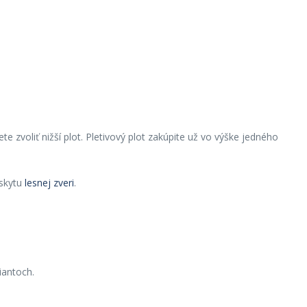
 zvoliť nižší plot. Pletivový plot zakúpite už vo výške jedného
ýskytu
lesnej zveri
.
iantoch.