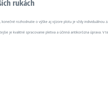
šich rukách
 konečné rozhodnutie o výške aj výzore plotu je vždy individuálnou zá
jšie je kvalitné spracovanie pletiva a účinná antikorózna úprava. V te