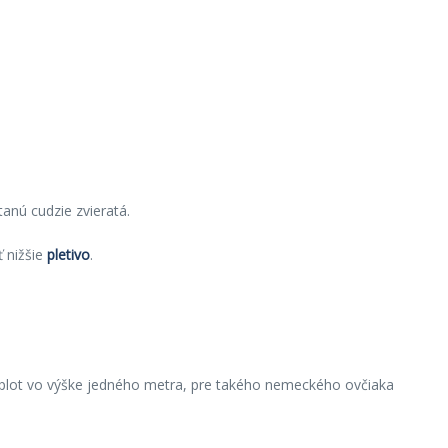
anú cudzie zvieratá.
 nižšie
pletivo
.
j plot vo výške jedného metra, pre takého nemeckého ovčiaka