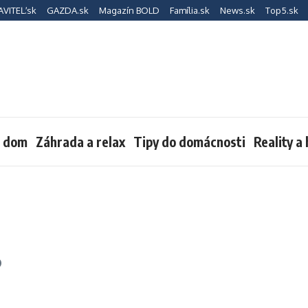
AVITEĽ.sk
GAZDA.sk
Magazín BOLD
Família.sk
News.sk
Top5.sk
a dom
Záhrada a relax
Tipy do domácnosti
Reality a
?