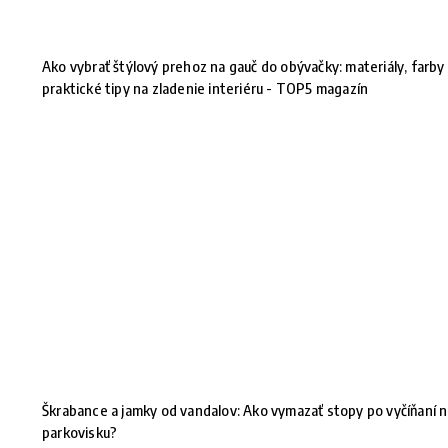
Ako vybrať štýlový prehoz na gauč do obývačky: materiály, farby
praktické tipy na zladenie interiéru - TOP5 magazín
Škrabance a jamky od vandalov: Ako vymazať stopy po vyčíňaní 
parkovisku?