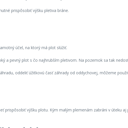
nutné prispôsobiť výšku pletiva bráne.
motný účel, na ktorý má plot slúžiť.
oký a pevný plot s čo najhrubším pletivom. Na pozemok sa tak nedost
záhradu, oddeliť úžitkovú časť záhrady od oddychovej, môžeme použiť
sieť prispôsobiť výšku plotu. Kým malým plemenám zabráni v úteku a