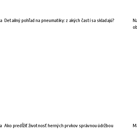
 a
Detailný pohľad na pneumatiky: z akých častí sa skladajú?
Na
ob
na
Ako predĺžiť životnosť herných prvkov správnou údržbou
Ma