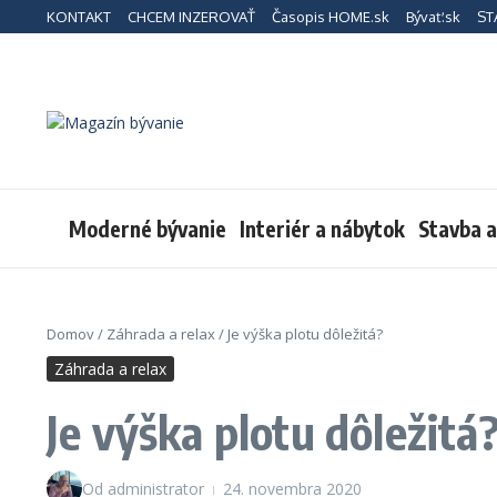
Preskočiť na obsah
KONTAKT
CHCEM INZEROVAŤ
Časopis HOME.sk
Bývať.sk
ST
Moderné bývanie
Interiér a nábytok
Stavba 
Domov
/
Záhrada a relax
/
Je výška plotu dôležitá?
Záhrada a relax
Je výška plotu dôležitá
Od
administrator
24. novembra 2020