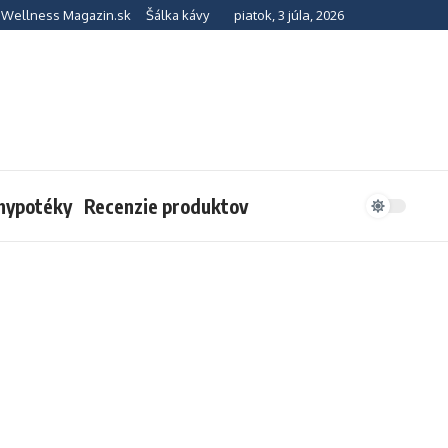
piatok, 3 júla, 2026
Wellness Magazin.sk
Šálka kávy
 hypotéky
Recenzie produktov