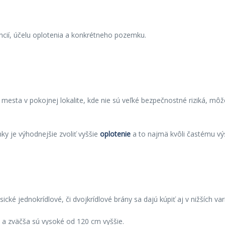
encií, účelu oplotenia a konkrétneho pozemku.
ta v pokojnej lokalite, kde nie sú veľké bezpečnostné riziká, môžete
y je výhodnejšie zvoliť vyššie
oplotenie
a to najmä kvôli častému v
cké jednokrídlové, či dvojkrídlové brány sa dajú kúpiť aj v nižších var
a zväčša sú vysoké od 120 cm vyššie.