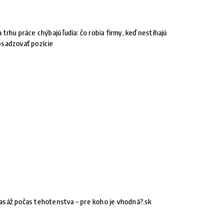
 trhu práce chýbajú ľudia: čo robia firmy, keď nestíhajú
sadzovať pozície
sáž počas tehotenstva – pre koho je vhodná?.sk