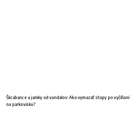
Škrabance a jamky od vandalov: Ako vymazať stopy po vyčíňaní
na parkovisku?