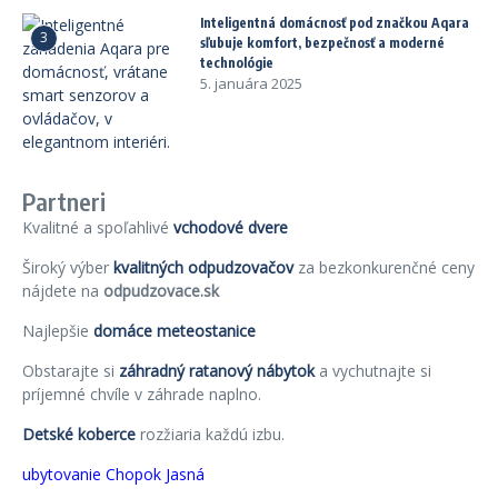
Inteligentná domácnosť pod značkou Aqara
3
sľubuje komfort, bezpečnosť a moderné
technológie
5. januára 2025
Partneri
Kvalitné a spoľahlivé
vchodové dvere
Široký výber
kvalitných odpudzovačov
za bezkonkurenčné ceny
nájdete na
odpudzovace.sk
Najlepšie
domáce meteostanice
Obstarajte si
záhradný ratanový nábytok
a vychutnajte si
príjemné chvíle v záhrade naplno.
Detské koberce
rozžiaria každú izbu.
ubytovanie Chopok Jasná