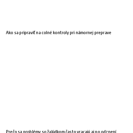
Ako sa pripraviť na colné kontroly pri námornej preprave
Prečo sa problémy so žalúdkom často vracajú aj po odznení