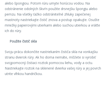
alebo špongiou. Potom rúru umyte horúcou vodou. Na
odstránenie odolných škvŕn použite drsnejšiu špongiu alebo
pemzu. Na všetky ťažko odstrániteľné zhluky zapečenej
mastnoty nastriekajte čistič znova a postup opakujte. Osušte
mriežky papierovými utierkami alebo suchou utierkou a vráťte
ich do rúry.
Použite čistič skla
Svoju prácu dokončite nastriekaním čističa skla na vonkajšiu
stranu dvierok rúry. Ak ho doma nemáte, môžete si vyrobiť
svojpomocný čistiaci roztok pomocou liehu, vody a octu.
Nastriekajte roztok na sklenené dvierka vašej rúry a jej povrch
utrite vlhkou handričkou.