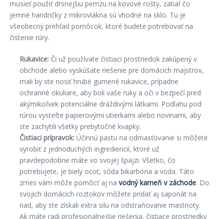
musieť použiť drsnejšiu pemzu na kovové rošty, zatiaľ čo
jemné handričky z mikrovlákna sú vhodné na sklo. Tu je
všeobecný prehľad pomôcok, ktoré budete potrebovať na
čistenie rúry.
Rukavice:
Či už používate čistiaci prostriedok zakúpený v
obchode alebo vyskúšate riešenie pre domácich majstrov,
mali by ste nosiť hrubé gumené rukavice, prípadne
ochranné okuliare, aby boli vaše ruky a oči v bezpečí pred
akýmikoľvek potenciálne dráždivými látkami. Podlahu pod
rúrou vysteľte papierovými utierkami alebo novinami, aby
ste zachytili všetky prebytočné kvapky.
Čistiaci prípravok:
Účinnú pastu na odmasťovanie si môžete
vyrobiť z jednoduchých ingrediencií, ktoré už
pravdepodobne máte vo svojej špajzi. Všetko, čo
potrebujete, je biely ocot, sóda bikarbóna a voda. Táto
zmes vám môže pomôcť aj na
vodný kameň v záchode
. Do
svojich domácich roztokov môžete pridať aj saponát na
riad, aby ste získali extra silu na odstraňovanie mastnoty.
Ak máte radi profesionálnejšie riešenia, čistiace prostriedky