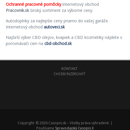
Ochranné pracovné pomôcky
internetový obchod
Pracovnik.sk
široký sortiment za výborné ceny.
Autodoplnky za najlepšie ceny priamo do vašej garáže.
Internetový obchod
autoveci.sk
Najširší výber CBD olejov, kvapiek a CBD kozmetiky nájdete v
porovnávači cien na
cbd-obchod.sk
KONTAKT
CHCEM INZEROVAŤ
Copyright: © 2026 Casopis.sk – Všetky práva vyhradené. |
Používame
Spravodajský časopis X