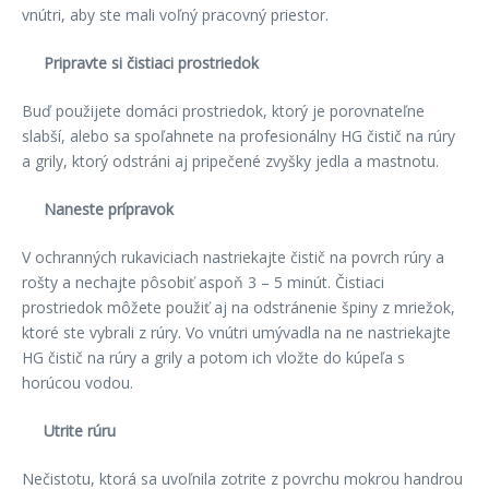
vnútri, aby ste mali voľný pracovný priestor.
Pripravte si čistiaci prostriedok
Buď použijete domáci prostriedok, ktorý je porovnateľne
slabší, alebo sa spoľahnete na profesionálny HG čistič na rúry
a grily, ktorý odstráni aj pripečené zvyšky jedla a mastnotu.
Naneste prípravok
V ochranných rukaviciach nastriekajte čistič na povrch rúry a
rošty a nechajte pôsobiť aspoň 3 – 5 minút. Čistiaci
prostriedok môžete použiť aj na odstránenie špiny z mriežok,
ktoré ste vybrali z rúry. Vo vnútri umývadla na ne nastriekajte
HG čistič na rúry a grily a potom ich vložte do kúpeľa s
horúcou vodou.
Utrite rúru
Nečistotu, ktorá sa uvoľnila zotrite z povrchu mokrou handrou