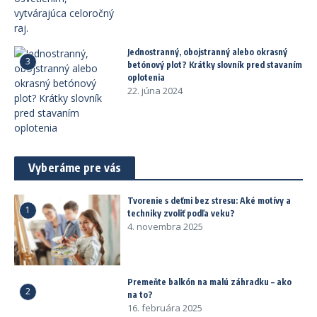
Jednostranný, obojstranný alebo okrasný
3
betónový plot? Krátky slovník pred stavaním
oplotenia
22. júna 2024
Vyberáme pre vás
Tvorenie s deťmi bez stresu: Aké motívy a
1
techniky zvoliť podľa veku?
4. novembra 2025
Premeňte balkón na malú záhradku – ako
2
na to?
16. februára 2025