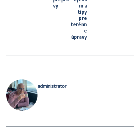
vy
m a
tipy
pre
terénn
e
úpravy
administrator