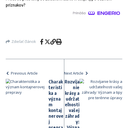
príznakov?
Zdieľať článok
Previous Article
Next Article
Charak
Rozvíja
teristi
nie
ka a
krásy a
význa
udržat
m
eľnosti
kontaj
vašej
nerove
záhrad
j
y:
prepra
Význa