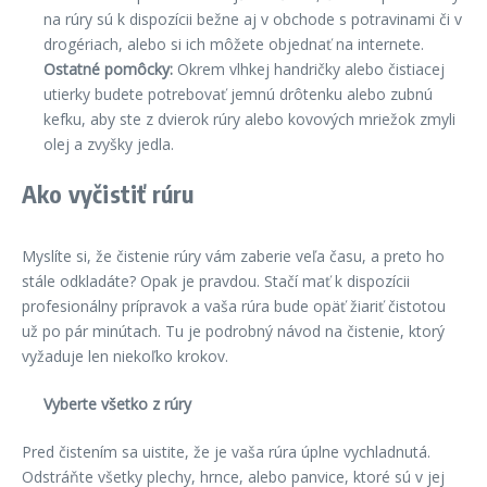
na rúry sú k dispozícii bežne aj v obchode s potravinami či v
drogériach, alebo si ich môžete objednať na internete.
Ostatné pomôcky:
Okrem vlhkej handričky alebo čistiacej
utierky budete potrebovať jemnú drôtenku alebo zubnú
kefku, aby ste z dvierok rúry alebo kovových mriežok zmyli
olej a zvyšky jedla.
Ako vyčistiť rúru
Myslíte si, že čistenie rúry vám zaberie veľa času, a preto ho
stále odkladáte? Opak je pravdou. Stačí mať k dispozícii
profesionálny prípravok a vaša rúra bude opäť žiariť čistotou
už po pár minútach. Tu je podrobný návod na čistenie, ktorý
vyžaduje len niekoľko krokov.
Vyberte všetko z rúry
Pred čistením sa uistite, že je vaša rúra úplne vychladnutá.
Odstráňte všetky plechy, hrnce, alebo panvice, ktoré sú v jej