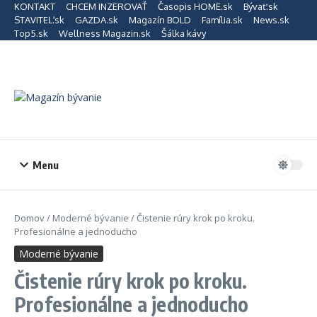
Preskočiť na obsah
KONTAKT
CHCEM INZEROVAŤ
Časopis HOME.sk
Bývať.sk
STAVITEĽ.sk
GAZDA.sk
Magazín BOLD
Família.sk
News.sk
Top5.sk
Wellness Magazin.sk
Šálka kávy
Menu
Domov
/
Moderné bývanie
/
Čistenie rúry krok po kroku.
Profesionálne a jednoducho
Moderné bývanie
Čistenie rúry krok po kroku.
Profesionálne a jednoducho