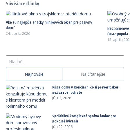
Súvisiace články
Aké sú najlepšie značky hliníkových okien pre pasívny
dom?
Bezbarierové 
24. apríla 2026
čoraz populá ..
15. apríla 20
Hľadať:
Najnovšie
Najčítanejšie
Kúpa domu v Košiciach: čo si preveriť skôr,
než sa rozhodnete
júl 02, 2026
Spoľahlivá komplexná správa budov pre
pokojné bývanie
jún 22, 2026