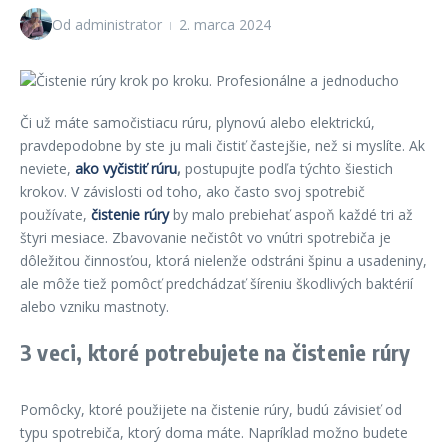
Od
administrator
2. marca 2024
Či už máte samočistiacu rúru, plynovú alebo elektrickú,
pravdepodobne by ste ju mali čistiť častejšie, než si myslíte. Ak
neviete,
ako vyčistiť rúru
,
postupujte podľa týchto šiestich
krokov. V závislosti od toho, ako často svoj spotrebič
používate,
čistenie rúry
by malo prebiehať aspoň každé tri až
štyri mesiace. Zbavovanie nečistôt vo vnútri spotrebiča je
dôležitou činnosťou, ktorá nielenže odstráni špinu a usadeniny,
ale môže tiež pomôcť predchádzať šíreniu škodlivých baktérií
alebo vzniku mastnoty.
3 veci, ktoré potrebujete na čistenie rúry
Pomôcky, ktoré použijete na čistenie rúry, budú závisieť od
typu spotrebiča, ktorý doma máte. Napríklad možno budete