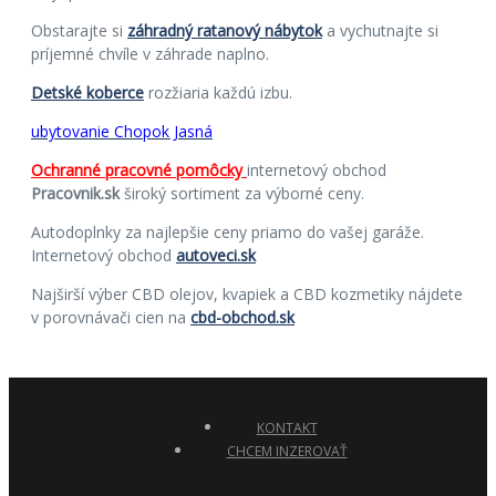
Obstarajte si
záhradný ratanový nábytok
a vychutnajte si
príjemné chvíle v záhrade naplno.
Detské koberce
rozžiaria každú izbu.
ubytovanie Chopok Jasná
Ochranné pracovné pomôcky
internetový obchod
Pracovnik.sk
široký sortiment za výborné ceny.
Autodoplnky za najlepšie ceny priamo do vašej garáže.
Internetový obchod
autoveci.sk
Najširší výber CBD olejov, kvapiek a CBD kozmetiky nájdete
v porovnávači cien na
cbd-obchod.sk
KONTAKT
CHCEM INZEROVAŤ