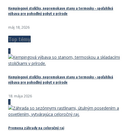
Kempingové stoličky, nepremokave stany a termosky – spoľahlivá
výbava pre pohodlný pobyt v prírode
máj 18, 2026
Top témy
1
Kempingové stoličky, nepremokave stany a termosky – spoľahlivá
výbava pre pohodlný pobyt v prírode
18. mája 2026
2
Premena záhrady na celoročný raj