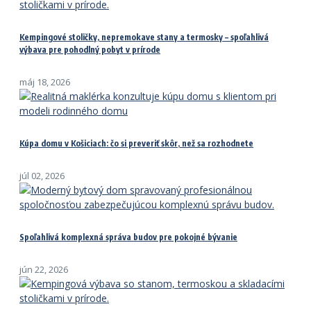
Kempingové stoličky, nepremokave stany a termosky – spoľahlivá
výbava pre pohodlný pobyt v prírode
máj 18, 2026
Kúpa domu v Košiciach: čo si preveriť skôr, než sa rozhodnete
júl 02, 2026
Spoľahlivá komplexná správa budov pre pokojné bývanie
jún 22, 2026