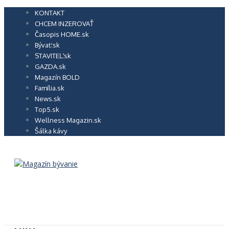
Preskočiť
KONTAKT
na
CHCEM INZEROVAŤ
obsah
Časopis HOME.sk
Bývať.sk
STAVITEĽ.sk
GAZDA.sk
Magazín BOLD
Família.sk
News.sk
Top5.sk
Wellness Magazin.sk
Šálka kávy