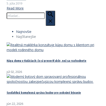
5. júla 2019
Read More
Hľadať:
Najnovšie
Najčítanejšie
Kúpa domu v Košiciach: čo si preveriť skôr, než sa rozhodnete
júl 02, 2026
Spoľahlivá komplexná správa budov pre pokojné bývanie
jún 22, 2026