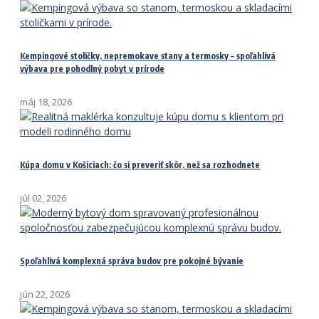
Kempingové stoličky, nepremokave stany a termosky – spoľahlivá
výbava pre pohodlný pobyt v prírode
máj 18, 2026
Kúpa domu v Košiciach: čo si preveriť skôr, než sa rozhodnete
júl 02, 2026
Spoľahlivá komplexná správa budov pre pokojné bývanie
jún 22, 2026