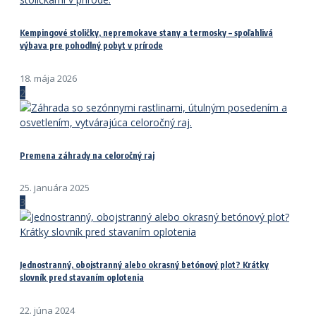
Kempingové stoličky, nepremokave stany a termosky – spoľahlivá
výbava pre pohodlný pobyt v prírode
18. mája 2026
2
Premena záhrady na celoročný raj
25. januára 2025
3
Jednostranný, obojstranný alebo okrasný betónový plot? Krátky
slovník pred stavaním oplotenia
22. júna 2024