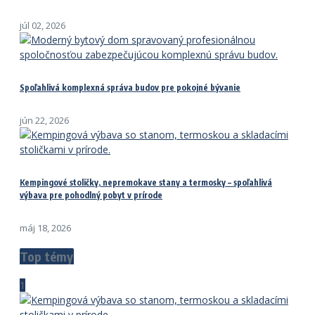
júl 02, 2026
Spoľahlivá komplexná správa budov pre pokojné bývanie
jún 22, 2026
Kempingové stoličky, nepremokave stany a termosky – spoľahlivá
výbava pre pohodlný pobyt v prírode
máj 18, 2026
Top témy
1