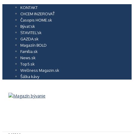
Preskočiť
KONTAKT
na
CHCEM INZEROVAŤ
obsah
Časopis HOME.sk
Bývať.sk
STAVITEĽ.sk
GAZDA.sk
Magazín BOLD
Família.sk
News.sk
Top5.sk
Wellness Magazin.sk
Šálka kávy