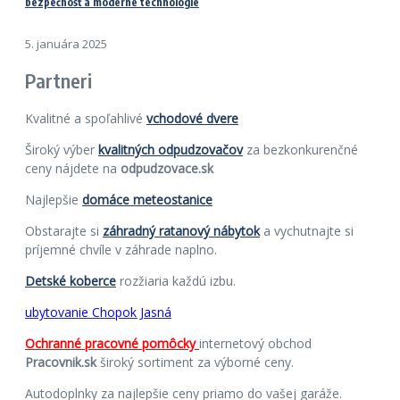
bezpečnosť a moderné technológie
5. januára 2025
Partneri
Kvalitné a spoľahlivé
vchodové dvere
Široký výber
kvalitných odpudzovačov
za bezkonkurenčné
ceny nájdete na
odpudzovace.sk
Najlepšie
domáce meteostanice
Obstarajte si
záhradný ratanový nábytok
a vychutnajte si
príjemné chvíle v záhrade naplno.
Detské koberce
rozžiaria každú izbu.
ubytovanie Chopok Jasná
Ochranné pracovné pomôcky
internetový obchod
Pracovnik.sk
široký sortiment za výborné ceny.
Autodoplnky za najlepšie ceny priamo do vašej garáže.