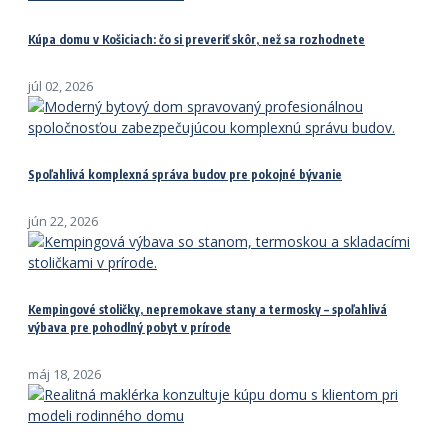
Kúpa domu v Košiciach: čo si preveriť skôr, než sa rozhodnete
júl 02, 2026
Spoľahlivá komplexná správa budov pre pokojné bývanie
jún 22, 2026
Kempingové stoličky, nepremokave stany a termosky – spoľahlivá
výbava pre pohodlný pobyt v prírode
máj 18, 2026