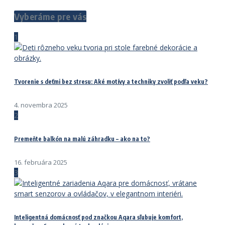
Vyberáme pre vás
1
Tvorenie s deťmi bez stresu: Aké motívy a techniky zvoliť podľa veku?
4. novembra 2025
2
Premeňte balkón na malú záhradku – ako na to?
16. februára 2025
3
Inteligentná domácnosť pod značkou Aqara sľubuje komfort,