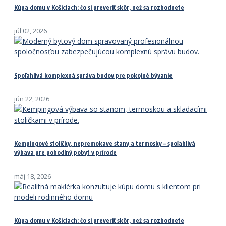
Kúpa domu v Košiciach: čo si preveriť skôr, než sa rozhodnete
júl 02, 2026
Spoľahlivá komplexná správa budov pre pokojné bývanie
jún 22, 2026
Kempingové stoličky, nepremokave stany a termosky – spoľahlivá
výbava pre pohodlný pobyt v prírode
máj 18, 2026
Kúpa domu v Košiciach: čo si preveriť skôr, než sa rozhodnete