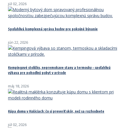
júl 02, 2026
Spoľahlivá komplexná správa budov pre pokojné bývanie
jún 22, 2026
Kempingové stoličky, nepremokave stany a termosky – spoľahlivá
výbava pre pohodlný pobyt v prírode
máj 18, 2026
Kúpa domu v Košiciach: čo si preveriť skôr, než sa rozhodnete
júl 02, 2026