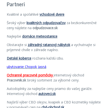
Partneri
Kvalitné a spoľahlivé
vchodové dvere
Široký výber
kvalitných odpudzovačov
za bezkonkurenčné
ceny nájdete na
odpudzovace.sk
Najlepšie
domáce meteostanice
Obstarajte si
záhradný ratanový nábytok
a vychutnajte si
príjemné chvíle v záhrade naplno.
Detské koberce
rozžiaria každú izbu.
ubytovanie Chopok Jasná
Ochranné pracovné pomôcky
internetový obchod
Pracovnik.sk
široký sortiment za výborné ceny.
Autodoplnky za najlepšie ceny priamo do vašej garáže.
Internetový obchod
autoveci.sk
Najširší výber CBD olejov, kvapiek a CBD kozmetiky nájdete
v porovnávači cien na
cbd-obchod.sk