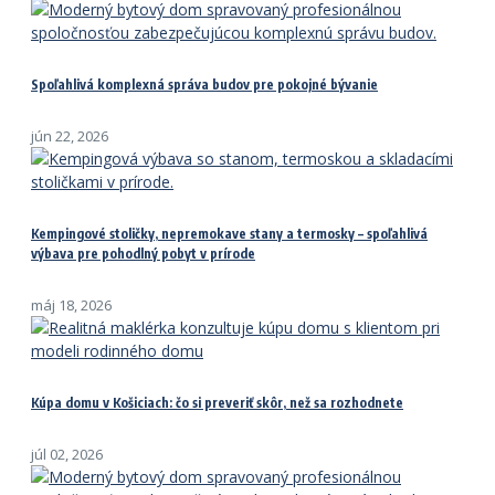
Spoľahlivá komplexná správa budov pre pokojné bývanie
jún 22, 2026
Kempingové stoličky, nepremokave stany a termosky – spoľahlivá
výbava pre pohodlný pobyt v prírode
máj 18, 2026
Kúpa domu v Košiciach: čo si preveriť skôr, než sa rozhodnete
júl 02, 2026