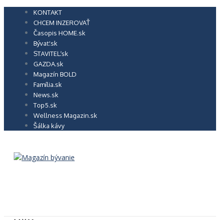
Preskočiť
KONTAKT
na
CHCEM INZEROVAŤ
obsah
Časopis HOME.sk
Bývať.sk
STAVITEĽ.sk
GAZDA.sk
Magazín BOLD
Família.sk
News.sk
Top5.sk
Wellness Magazin.sk
Šálka kávy