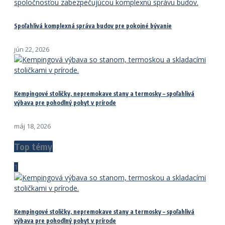
Spoľahlivá komplexná správa budov pre pokojné bývanie
jún 22, 2026
Kempingové stoličky, nepremokave stany a termosky – spoľahlivá
výbava pre pohodlný pobyt v prírode
máj 18, 2026
Top témy
1
Kempingové stoličky, nepremokave stany a termosky – spoľahlivá
výbava pre pohodlný pobyt v prírode