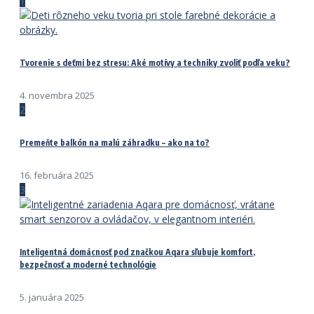
1
Tvorenie s deťmi bez stresu: Aké motívy a techniky zvoliť podľa veku?
4. novembra 2025
2
Premeňte balkón na malú záhradku – ako na to?
16. februára 2025
3
Inteligentná domácnosť pod značkou Aqara sľubuje komfort,
bezpečnosť a moderné technológie
5. januára 2025