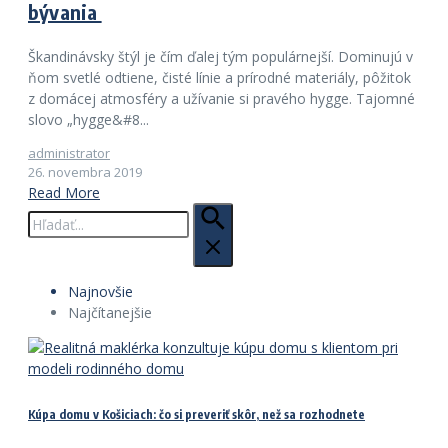
bývania
Škandinávsky štýl je čím ďalej tým populárnejší. Dominujú v
ňom svetlé odtiene, čisté línie a prírodné materiály, pôžitok
z domácej atmosféry a užívanie si pravého hygge. Tajomné
slovo „hygge&#8...
administrator
26. novembra 2019
Read More
Hľadať:
Najnovšie
Najčítanejšie
Kúpa domu v Košiciach: čo si preveriť skôr, než sa rozhodnete