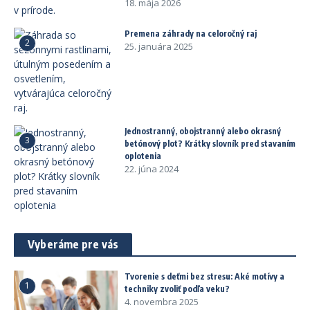
18. mája 2026
Premena záhrady na celoročný raj
2
25. januára 2025
Jednostranný, obojstranný alebo okrasný
3
betónový plot? Krátky slovník pred stavaním
oplotenia
22. júna 2024
Vyberáme pre vás
Tvorenie s deťmi bez stresu: Aké motívy a
1
techniky zvoliť podľa veku?
4. novembra 2025