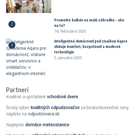
Premeňte balkón na malú záhradku – ako
2
na to?
16. februára 2025
Inteligentná domácnosť pod značkou Aqara
3
sľubuje komfort, bezpečnosť a moderné
technológie
5. januára 2025
Partneri
Kvalitné a spoľahlivé
vchodové dvere
Široký výber
kvalitných odpudzovačov
za bezkonkurenčné ceny
nájdete na
odpudzovace.sk
Najlepšie
domáce meteostanice