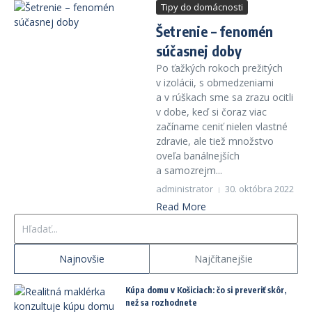
Tipy do domácnosti
Šetrenie – fenomén
súčasnej doby
Po ťažkých rokoch prežitých
v izolácii, s obmedzeniami
a v rúškach sme sa zrazu ocitli
v dobe, keď si čoraz viac
začíname ceniť nielen vlastné
zdravie, ale tiež množstvo
oveľa banálnejších
a samozrejm...
administrator
30. októbra 2022
Read More
Hľadať:
Najnovšie
Najčítanejšie
Kúpa domu v Košiciach: čo si preveriť skôr,
než sa rozhodnete