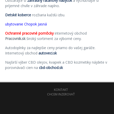
Obstarajte si
záhradný ratanový nábytok
a vychutnajte si
príjemné chvíle v záhrade naplno.
Detské koberce
rozžiaria každú izbu.
ubytovanie Chopok Jasná
Ochranné pracovné pomôcky
internetový obchod
Pracovnik.sk
široký sortiment za výborné ceny.
Autodoplnky za najlepšie ceny priamo do vašej garáže.
Internetový obchod
autoveci.sk
Najširší výber CBD olejov, kvapiek a CBD kozmetiky nájdete v
porovnávači cien na
cbd-obchod.sk
KONTAKT
CHCEM INZEROVAŤ