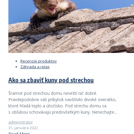
Recenzie produktov
Záhrada a relax
Ako sa zbaviť kuny pod strechou
Šramot pod strechou domu neveští nič dobré.
Pravdepodobne váš príbytok navštívilo divoké zvieratko,
ktoré hľadá teplo a útočisko. Pod strechu domu sa
s obľubou schovávajú predovšetkým kuny. Nenechajte...
administrator
31. januára 2022
Read More