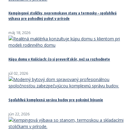
Kempingové stoličky, nepremokave stany a termosky – spoľahlivá
výbava pre pohodlný pobyt v prírode
máj 18, 2026
Kúpa domu v Košiciach: čo si preveriť skôr, než sa rozhodnete
júl 02, 2026
Spoľahlivá komplexná správa budov pre pokojné bývanie
jún 22, 2026