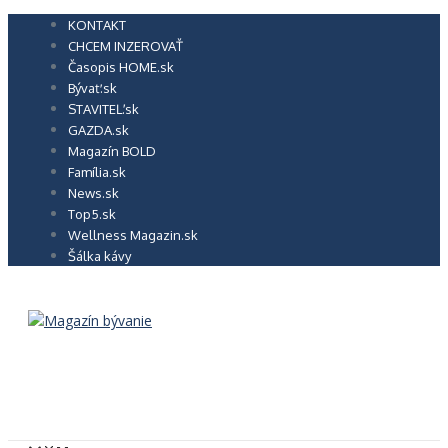
Preskočiť
KONTAKT
na
CHCEM INZEROVAŤ
obsah
Časopis HOME.sk
Bývať.sk
STAVITEĽ.sk
GAZDA.sk
Magazín BOLD
Família.sk
News.sk
Top5.sk
Wellness Magazin.sk
Šálka kávy