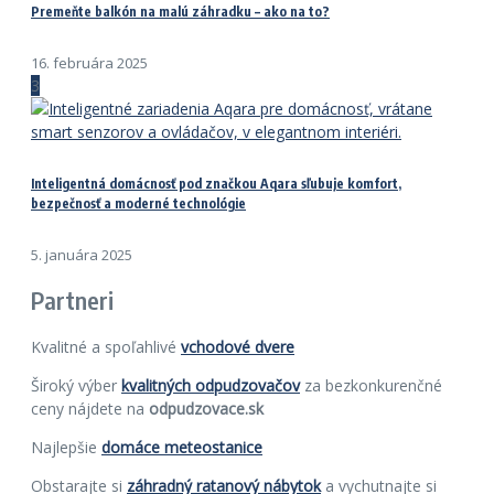
Premeňte balkón na malú záhradku – ako na to?
16. februára 2025
3
Inteligentná domácnosť pod značkou Aqara sľubuje komfort,
bezpečnosť a moderné technológie
5. januára 2025
Partneri
Kvalitné a spoľahlivé
vchodové dvere
Široký výber
kvalitných odpudzovačov
za bezkonkurenčné
ceny nájdete na
odpudzovace.sk
Najlepšie
domáce meteostanice
Obstarajte si
záhradný ratanový nábytok
a vychutnajte si