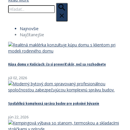
Hľadať:
Najnovšie
Najčítanejšie
Kúpa domu v Košiciach: čo si preveriť skôr, než sa rozhodnete
júl 02, 2026
Spoľahlivá komplexná správa budov pre pokojné bývanie
jún 22, 2026