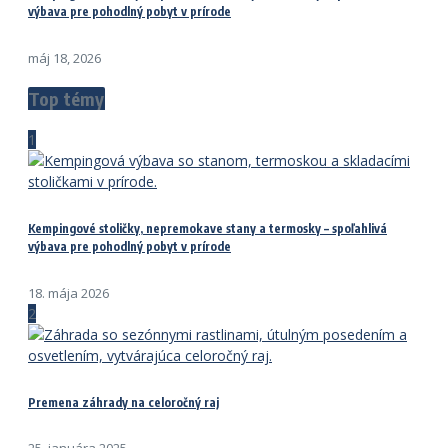
výbava pre pohodlný pobyt v prírode
máj 18, 2026
Top témy
1
Kempingové stoličky, nepremokave stany a termosky – spoľahlivá
výbava pre pohodlný pobyt v prírode
18. mája 2026
2
Premena záhrady na celoročný raj