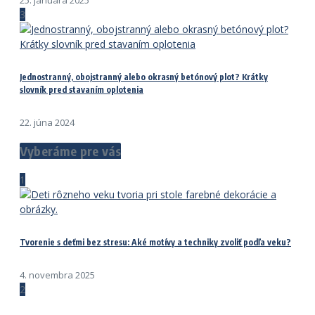
25. januára 2025
3
Jednostranný, obojstranný alebo okrasný betónový plot? Krátky
slovník pred stavaním oplotenia
22. júna 2024
Vyberáme pre vás
1
Tvorenie s deťmi bez stresu: Aké motívy a techniky zvoliť podľa veku?
4. novembra 2025
2