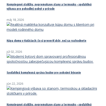
Kempingové stoličky, nepremokave stany a termosky – spoľahlivá
výbava pre pohodlný pobyt v prírode
máj 18, 2026
Kúpa domu v Košiciach: čo si preveriť skôr, než sa rozhodnete
júl 02, 2026
Spoľahlivá komplexná správa budov pre pokojné bývanie
jún 22, 2026
Kempingové stoličky, nepremokave stany a termosky – spoľahlivá