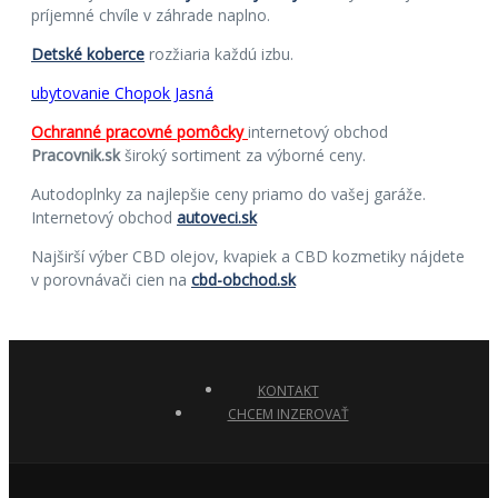
príjemné chvíle v záhrade naplno.
Detské koberce
rozžiaria každú izbu.
ubytovanie Chopok Jasná
Ochranné pracovné pomôcky
internetový obchod
Pracovnik.sk
široký sortiment za výborné ceny.
Autodoplnky za najlepšie ceny priamo do vašej garáže.
Internetový obchod
autoveci.sk
Najširší výber CBD olejov, kvapiek a CBD kozmetiky nájdete
v porovnávači cien na
cbd-obchod.sk
KONTAKT
CHCEM INZEROVAŤ