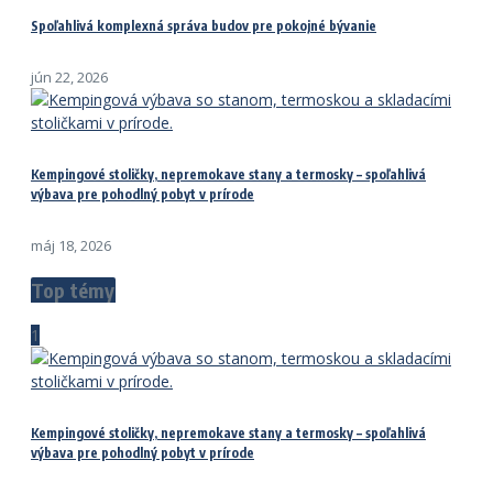
Spoľahlivá komplexná správa budov pre pokojné bývanie
jún 22, 2026
Kempingové stoličky, nepremokave stany a termosky – spoľahlivá
výbava pre pohodlný pobyt v prírode
máj 18, 2026
Top témy
1
Kempingové stoličky, nepremokave stany a termosky – spoľahlivá
výbava pre pohodlný pobyt v prírode