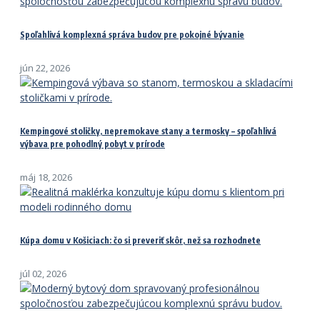
Spoľahlivá komplexná správa budov pre pokojné bývanie
jún 22, 2026
Kempingové stoličky, nepremokave stany a termosky – spoľahlivá
výbava pre pohodlný pobyt v prírode
máj 18, 2026
Kúpa domu v Košiciach: čo si preveriť skôr, než sa rozhodnete
júl 02, 2026