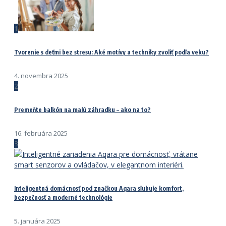
1
Tvorenie s deťmi bez stresu: Aké motívy a techniky zvoliť podľa veku?
4. novembra 2025
2
Premeňte balkón na malú záhradku – ako na to?
16. februára 2025
3
Inteligentná domácnosť pod značkou Aqara sľubuje komfort,
bezpečnosť a moderné technológie
5. januára 2025