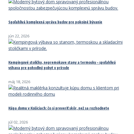
Spoľahlivá komplexná správa budov pre pokojné bývanie
jún 22, 2026
Kempingové stoličky, nepremokave stany a termosky – spoľahlivá
výbava pre pohodlný pobyt v prírode
máj 18, 2026
Kúpa domu v Košiciach: čo si preveriť skôr, než sa rozhodnete
júl 02, 2026