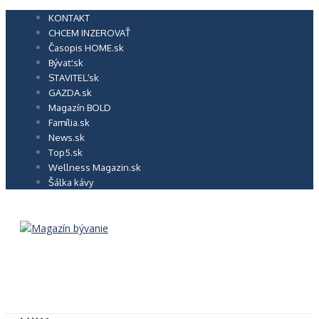
Preskočiť
KONTAKT
na
CHCEM INZEROVAŤ
obsah
Časopis HOME.sk
Bývať.sk
STAVITEĽ.sk
GAZDA.sk
Magazín BOLD
Família.sk
News.sk
Top5.sk
Wellness Magazin.sk
Šálka kávy