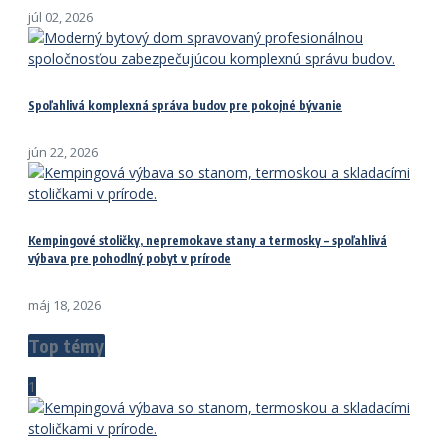
júl 02, 2026
Spoľahlivá komplexná správa budov pre pokojné bývanie
jún 22, 2026
Kempingové stoličky, nepremokave stany a termosky – spoľahlivá
výbava pre pohodlný pobyt v prírode
máj 18, 2026
Top témy
1