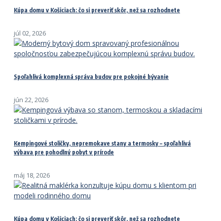
Kúpa domu v Košiciach: čo si preveriť skôr, než sa rozhodnete
júl 02, 2026
Spoľahlivá komplexná správa budov pre pokojné bývanie
jún 22, 2026
Kempingové stoličky, nepremokave stany a termosky – spoľahlivá
výbava pre pohodlný pobyt v prírode
máj 18, 2026
Kúpa domu v Košiciach: čo si preveriť skôr, než sa rozhodnete