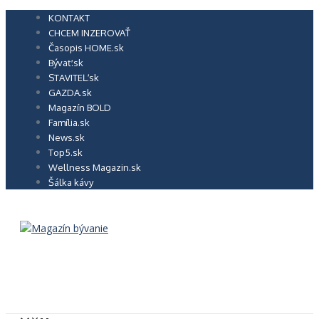
Preskočiť
KONTAKT
na
CHCEM INZEROVAŤ
obsah
Časopis HOME.sk
Bývať.sk
STAVITEĽ.sk
GAZDA.sk
Magazín BOLD
Família.sk
News.sk
Top5.sk
Wellness Magazin.sk
Šálka kávy