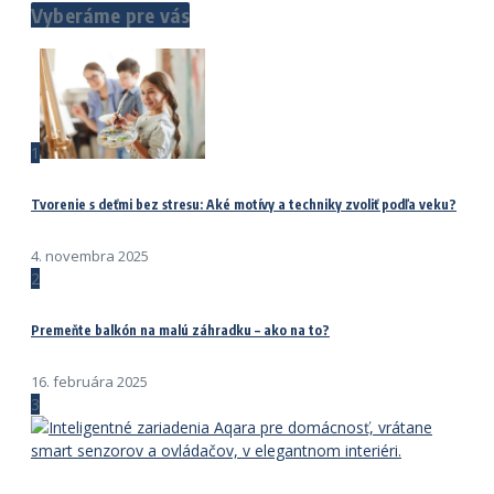
Vyberáme pre vás
1
Tvorenie s deťmi bez stresu: Aké motívy a techniky zvoliť podľa veku?
4. novembra 2025
2
Premeňte balkón na malú záhradku – ako na to?
16. februára 2025
3