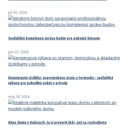
júl 02, 2026
Spoľahlivá komplexná správa budov pre pokojné bývanie
jún 22, 2026
Kempingové stoličky, nepremokave stany a termosky – spoľahlivá
výbava pre pohodlný pobyt v prírode
máj 18, 2026
Kúpa domu v Košiciach: čo si preveriť skôr, než sa rozhodnete