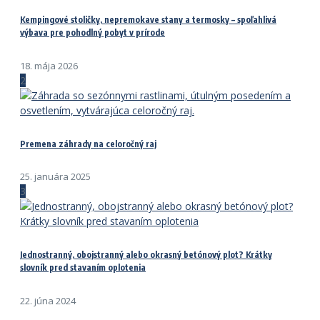
Kempingové stoličky, nepremokave stany a termosky – spoľahlivá
výbava pre pohodlný pobyt v prírode
18. mája 2026
2
Premena záhrady na celoročný raj
25. januára 2025
3
Jednostranný, obojstranný alebo okrasný betónový plot? Krátky
slovník pred stavaním oplotenia
22. júna 2024