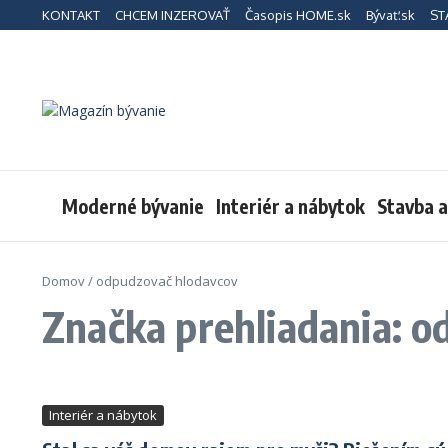
Preskočiť na obsah
KONTAKT
CHCEM INZEROVAŤ
Časopis HOME.sk
Bývať.sk
ST
Moderné bývanie
Interiér a nábytok
Stavba 
Domov
/
odpudzovač hlodavcov
Značka prehliadania: 
Interiér a nábytok