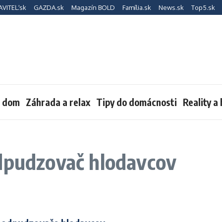
AVITEĽ.sk
GAZDA.sk
Magazín BOLD
Família.sk
News.sk
Top5.sk
a dom
Záhrada a relax
Tipy do domácnosti
Reality a
odpudzovač hlodavcov