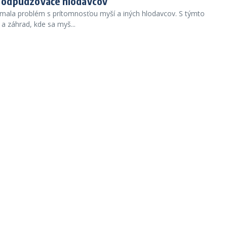
sú odpudzovače hlodavcov
emala problém s prítomnosťou myší a iných hlodavcov. S týmto
a záhrad, kde sa myš...