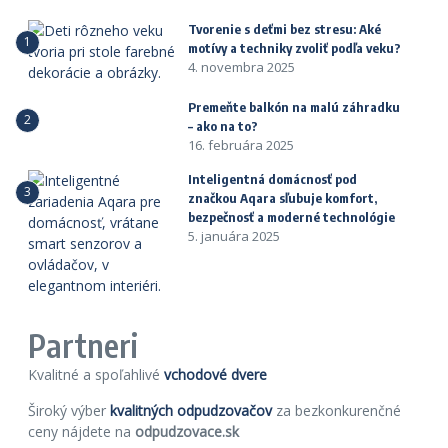
Tvorenie s deťmi bez stresu: Aké
1
motívy a techniky zvoliť podľa veku?
4. novembra 2025
Premeňte balkón na malú záhradku
2
– ako na to?
16. februára 2025
Inteligentná domácnosť pod
3
značkou Aqara sľubuje komfort,
bezpečnosť a moderné technológie
5. januára 2025
Partneri
Kvalitné a spoľahlivé
vchodové dvere
Široký výber
kvalitných odpudzovačov
za bezkonkurenčné
ceny nájdete na
odpudzovace.sk