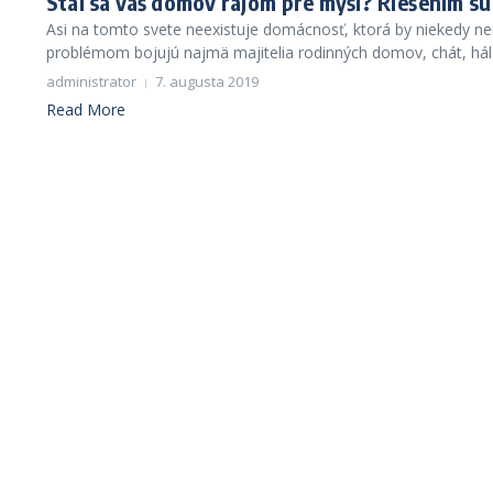
Stal sa váš domov rajom pre myši? Riešením 
Asi na tomto svete neexistuje domácnosť, ktorá by niekedy n
problémom bojujú najmä majitelia rodinných domov, chát, hál 
administrator
7. augusta 2019
Read More