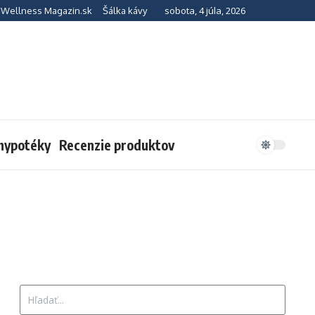
sobota, 4 júla, 2026
Wellness Magazin.sk
Šálka kávy
 hypotéky
Recenzie produktov
Hľadať: