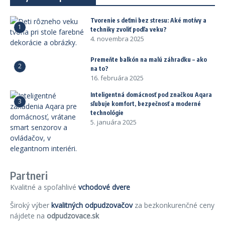
Tvorenie s deťmi bez stresu: Aké motívy a
1
techniky zvoliť podľa veku?
4. novembra 2025
Premeňte balkón na malú záhradku – ako
2
na to?
16. februára 2025
Inteligentná domácnosť pod značkou Aqara
3
sľubuje komfort, bezpečnosť a moderné
technológie
5. januára 2025
Partneri
Kvalitné a spoľahlivé
vchodové dvere
Široký výber
kvalitných odpudzovačov
za bezkonkurenčné ceny
nájdete na
odpudzovace.sk