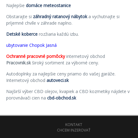
Najlepšie
domáce meteostanice
Obstarajte si
záhradný ratanový nábytok
a vychutnajte si
príjemné chvíle v záhrade naplno.
Detské koberce
rozžiaria každú izbu.
ubytovanie Chopok Jasná
Ochranné pracovné pomôcky
internetový obchod
Pracovnik.sk
široký sortiment za výborné ceny.
Autodoplnky za najlepšie ceny priamo do vašej garáže.
Internetový obchod
autoveci.sk
Najširší výber CBD olejov, kvapiek a CBD kozmetiky nájdete v
porovnávači cien na
cbd-obchod.sk
KONTAKT
CHCEM INZEROVAŤ