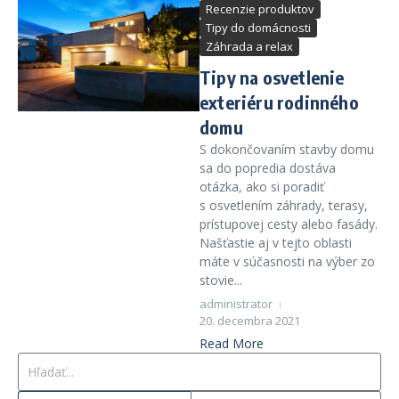
Recenzie produktov
Tipy do domácnosti
Záhrada a relax
Tipy na osvetlenie
exteriéru rodinného
domu
S dokončovaním stavby domu
sa do popredia dostáva
otázka, ako si poradiť
s osvetlením záhrady, terasy,
prístupovej cesty alebo fasády.
Našťastie aj v tejto oblasti
máte v súčasnosti na výber zo
stovie...
administrator
20. decembra 2021
Read More
Hľadať: