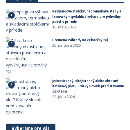
Kempingové stoličky, nepremokave stany a
1
termosky – spoľahlivá výbava pre pohodlný
pobyt v prírode
18. mája 2026
Premena záhrady na celoročný raj
2
25. januára 2025
Jednostranný, obojstranný alebo okrasný
3
betónový plot? Krátky slovník pred stavaním
oplotenia
22. júna 2024
Vyberáme pre vás