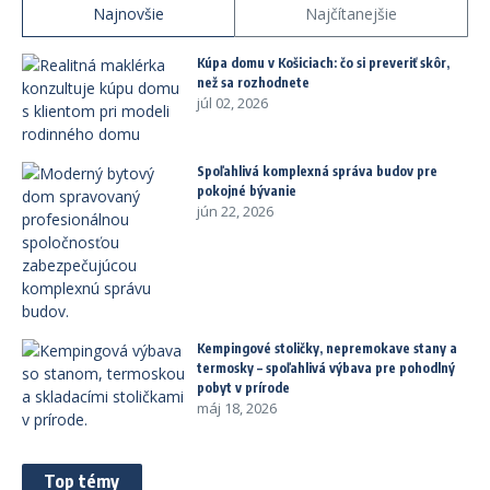
Najnovšie
Najčítanejšie
Kúpa domu v Košiciach: čo si preveriť skôr,
než sa rozhodnete
júl 02, 2026
Spoľahlivá komplexná správa budov pre
pokojné bývanie
jún 22, 2026
Kempingové stoličky, nepremokave stany a
termosky – spoľahlivá výbava pre pohodlný
pobyt v prírode
máj 18, 2026
Top témy