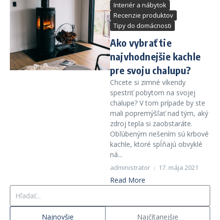
Interiér a nábytok
Recenzie produktov
Tipy do domácnosti
Ako vybrať tie
najvhodnejšie kachle
pre svoju chalupu?
Chcete si zimné víkendy
spestriť pobytom na svojej
chalupe? V tom prípade by ste
mali popremýšľať nad tým, aký
zdroj tepla si zaobstaráte.
Obľúbeným riešením sú krbové
kachle, ktoré spĺňajú obvyklé
ná...
administrator
17. mája 2021
Read More
Hľadať:
Najnovšie
Najčítanejšie