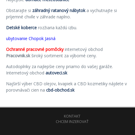
Obstarajte si
záhradný ratanový nábytok
a vychutnajte si
príjemné chvíle v záhrade naplno.
Detské koberce
rozžiaria každú izbu.
ubytovanie Chopok Jasná
Ochranné pracovné pomôcky
internetový obchod
Pracovnik.sk
široký sortiment za výborné ceny.
Autodoplnky za najlepšie ceny priamo do vašej garáže.
Internetový obchod
autoveci.sk
Najširší výber CBD olejov, kvapiek a CBD kozmetiky nájdete v
porovnávači cien na
cbd-obchod.sk
KONTAKT
CHCEM INZEROVAŤ