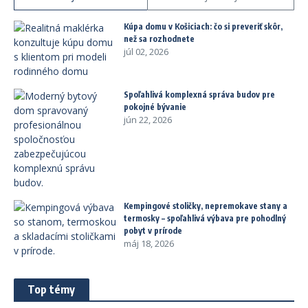
Kúpa domu v Košiciach: čo si preveriť skôr,
než sa rozhodnete
júl 02, 2026
Spoľahlivá komplexná správa budov pre
pokojné bývanie
jún 22, 2026
Kempingové stoličky, nepremokave stany a
termosky – spoľahlivá výbava pre pohodlný
pobyt v prírode
máj 18, 2026
Top témy