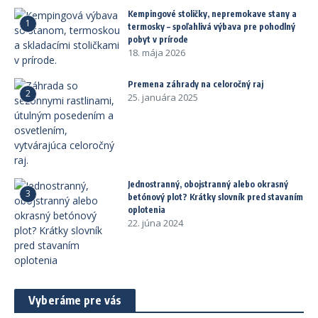
Kempingové stoličky, nepremokave stany a
1
termosky – spoľahlivá výbava pre pohodlný
pobyt v prírode
18. mája 2026
Premena záhrady na celoročný raj
2
25. januára 2025
Jednostranný, obojstranný alebo okrasný
3
betónový plot? Krátky slovník pred stavaním
oplotenia
22. júna 2024
Vyberáme pre vás