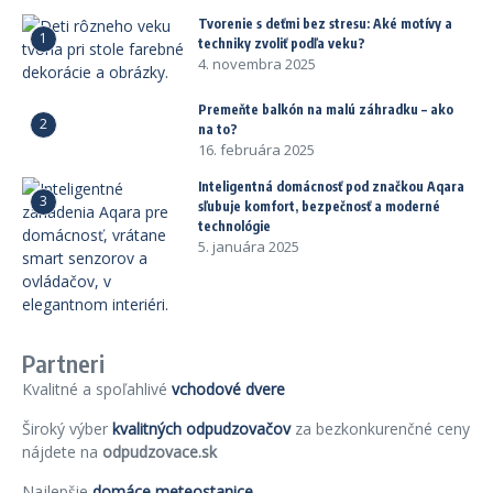
Tvorenie s deťmi bez stresu: Aké motívy a
1
techniky zvoliť podľa veku?
4. novembra 2025
Premeňte balkón na malú záhradku – ako
2
na to?
16. februára 2025
Inteligentná domácnosť pod značkou Aqara
3
sľubuje komfort, bezpečnosť a moderné
technológie
5. januára 2025
Partneri
Kvalitné a spoľahlivé
vchodové dvere
Široký výber
kvalitných odpudzovačov
za bezkonkurenčné ceny
nájdete na
odpudzovace.sk
Najlepšie
domáce meteostanice