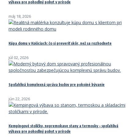
výbava pre pohodlný pobyt v prírode
máj 18, 2026
Kúpa domu v Košiciach: čo si preveriť skôr, než sa rozhodnete
júl 02, 2026
Spoľahlivá komplexná správa budov pre pokojné bývanie
jún 22, 2026
Kempingové stoličky, nepremokave stany a termosky – spoľahlivá
výbava pre pohodlný pobyt v prírode