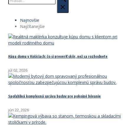
Najnovšie
Najčítanejšie
Kúpa domu v Košiciach: čo si preveriť skôr, než sa rozhodnete
júl 02, 2026
Spoľahlivá komplexná správa budov pre pokojné bývanie
jún 22, 2026