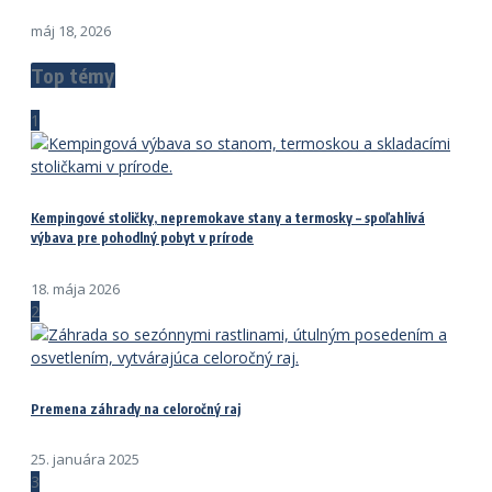
máj 18, 2026
Top témy
1
Kempingové stoličky, nepremokave stany a termosky – spoľahlivá
výbava pre pohodlný pobyt v prírode
18. mája 2026
2
Premena záhrady na celoročný raj
25. januára 2025
3