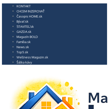
Preskočiť
KONTAKT
na
CHCEM INZEROVAŤ
obsah
Časopis HOME.sk
Bývať.sk
STAVITEĽ.sk
GAZDA.sk
Magazín BOLD
Família.sk
News.sk
Top5.sk
Wellness Magazin.sk
Šálka kávy