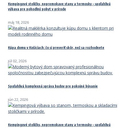
Kempingové stoličky, nepremokave stany a termosky – spoľahlivá
výbava pre pohodlný pobyt v prírode
máj 18, 2026
Kúpa domu v Košiciach: čo si preveriť skôr, než sa rozhodnete
júl 02, 2026
Spoľahlivá komplexná správa budov pre pokojné bývanie
jún 22, 2026
Kempingové stoličky, nepremokave stany a termosky – spoľahlivá