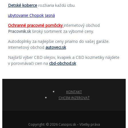
Detské koberce
rozžiaria každú izbu.
ubytovanie Chopok Jasná
Ochranné pracovné pomôcky
internetový obchod
Pracovnik.sk
široký sortiment za výborné ceny.
Autodoplnky za najlepšie ceny priamo do vašej garáže.
Internetový obchod
autoveci.sk
Najširší výber CBD olejov, kvapiek a CBD kozmetiky nájdete
v porovnávači cien na
cbd-obchod.sk
KONTAKT
CHCEM INZEROVAŤ
Copyright: © 2026 Casopis.sk – Všetky práva