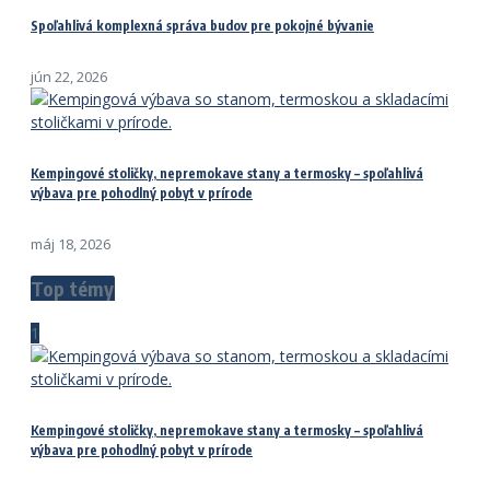
Spoľahlivá komplexná správa budov pre pokojné bývanie
jún 22, 2026
Kempingové stoličky, nepremokave stany a termosky – spoľahlivá
výbava pre pohodlný pobyt v prírode
máj 18, 2026
Top témy
1
Kempingové stoličky, nepremokave stany a termosky – spoľahlivá
výbava pre pohodlný pobyt v prírode