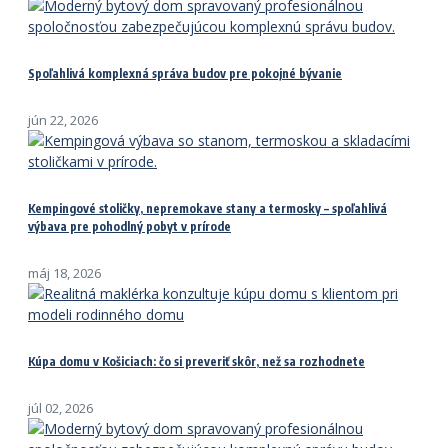
Spoľahlivá komplexná správa budov pre pokojné bývanie
jún 22, 2026
Kempingové stoličky, nepremokave stany a termosky – spoľahlivá
výbava pre pohodlný pobyt v prírode
máj 18, 2026
Kúpa domu v Košiciach: čo si preveriť skôr, než sa rozhodnete
júl 02, 2026