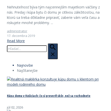
Nehnuteľnosť býva tým najcennejším majetkom väčšiny z
nás. Predaj i kúpa bytu či domu je citlivou záležitosťou, na
ktorú sa treba dôkladne pripraviť, zaberie vám veľa času a
riskujete mnohé problémy. ...
administrator
17. decembra 2019
Read More
Hľadať:
Najnovšie
Najčítanejšie
Kúpa domu v Košiciach: čo si preveriť skôr, než sa rozhodnete
júl 02, 2026