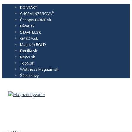
Preskočiť
KONTAKT
na
CHCEM INZEROVAŤ
obsah
Časopis HOME.sk
Bývať.sk
STAVITEĽ.sk
GAZDA.sk
Magazín BOLD
Família.sk
News.sk
Top5.sk
Wellness Magazin.sk
Šálka kávy