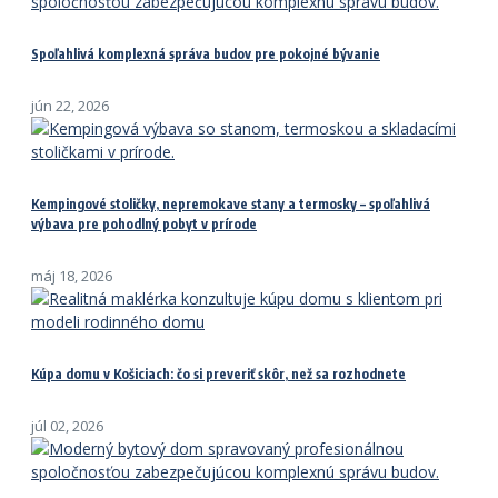
Spoľahlivá komplexná správa budov pre pokojné bývanie
jún 22, 2026
Kempingové stoličky, nepremokave stany a termosky – spoľahlivá
výbava pre pohodlný pobyt v prírode
máj 18, 2026
Kúpa domu v Košiciach: čo si preveriť skôr, než sa rozhodnete
júl 02, 2026