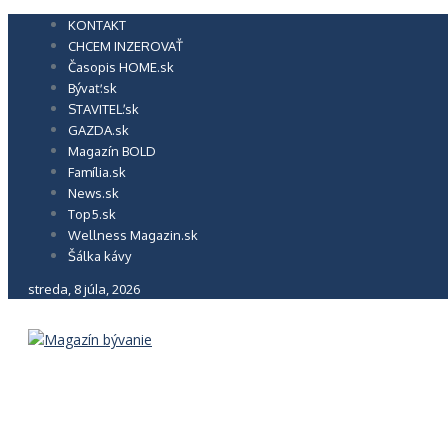
Preskočiť
KONTAKT
na
CHCEM INZEROVAŤ
obsah
Časopis HOME.sk
Bývať.sk
STAVITEĽ.sk
GAZDA.sk
Magazín BOLD
Família.sk
News.sk
Top5.sk
Wellness Magazin.sk
Šálka kávy
streda, 8 júla, 2026