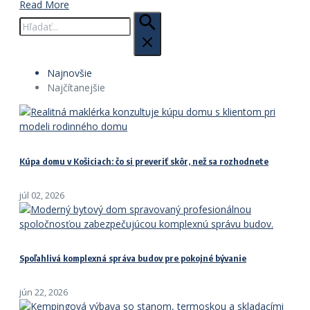
Read More
Hľadať:
Najnovšie
Najčítanejšie
Kúpa domu v Košiciach: čo si preveriť skôr, než sa rozhodnete
júl 02, 2026
Spoľahlivá komplexná správa budov pre pokojné bývanie
jún 22, 2026