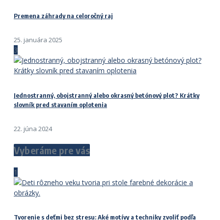
Premena záhrady na celoročný raj
25. januára 2025
3
Jednostranný, obojstranný alebo okrasný betónový plot? Krátky
slovník pred stavaním oplotenia
22. júna 2024
Vyberáme pre vás
1
Tvorenie s deťmi bez stresu: Aké motívy a techniky zvoliť podľa