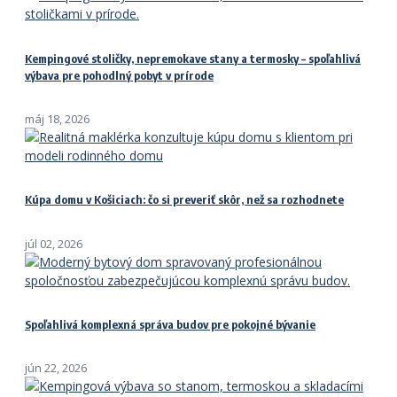
Kempingové stoličky, nepremokave stany a termosky – spoľahlivá
výbava pre pohodlný pobyt v prírode
máj 18, 2026
Kúpa domu v Košiciach: čo si preveriť skôr, než sa rozhodnete
júl 02, 2026
Spoľahlivá komplexná správa budov pre pokojné bývanie
jún 22, 2026