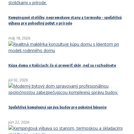
Kempingové stoličky, nepremokave stany a termosky – spoľahlivá
výbava pre pohodlný pobyt v prírode
máj 18, 2026
Kúpa domu v Košiciach: čo si preveriť skôr, než sa rozhodnete
júl 02, 2026
Spoľahlivá komplexná správa budov pre pokojné bývanie
jún 22, 2026