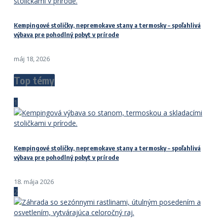
Kempingové stoličky, nepremokave stany a termosky – spoľahlivá
výbava pre pohodlný pobyt v prírode
máj 18, 2026
Top témy
1
Kempingové stoličky, nepremokave stany a termosky – spoľahlivá
výbava pre pohodlný pobyt v prírode
18. mája 2026
2