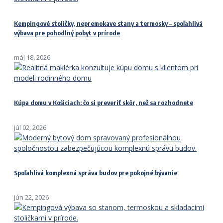
Kempingové stoličky, nepremokave stany a termosky – spoľahlivá
výbava pre pohodlný pobyt v prírode
máj 18, 2026
Kúpa domu v Košiciach: čo si preveriť skôr, než sa rozhodnete
júl 02, 2026
Spoľahlivá komplexná správa budov pre pokojné bývanie
jún 22, 2026