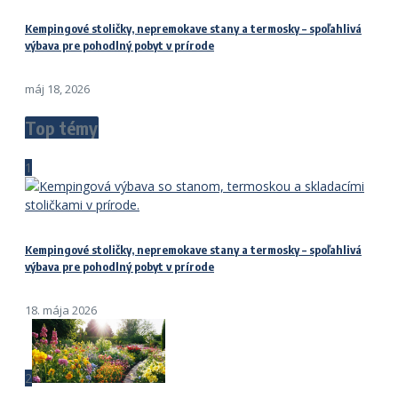
Kempingové stoličky, nepremokave stany a termosky – spoľahlivá
výbava pre pohodlný pobyt v prírode
máj 18, 2026
Top témy
1
Kempingové stoličky, nepremokave stany a termosky – spoľahlivá
výbava pre pohodlný pobyt v prírode
18. mája 2026
2