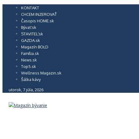
Preskočiť
KONTAKT
na
CHCEM INZEROVAŤ
obsah
Časopis HOME.sk
Bývať.sk
STAVITEĽ.sk
GAZDA.sk
Magazín BOLD
Família.sk
News.sk
Top5.sk
Wellness Magazin.sk
Šálka kávy
utorok, 7 júla, 2026