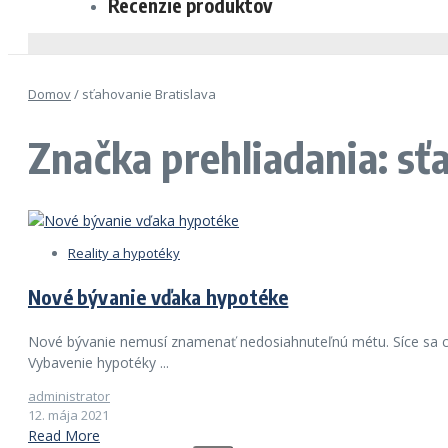
Recenzie produktov
Domov
/
sťahovanie Bratislava
Značka prehliadania: sť
Reality a hypotéky
Nové bývanie vďaka hypotéke
Nové bývanie nemusí znamenať nedosiahnuteľnú métu. Síce sa c
Vybavenie hypotéky ...
administrator
12. mája 2021
Read More