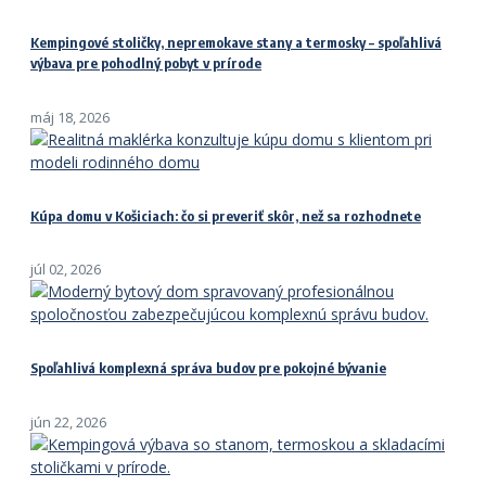
Kempingové stoličky, nepremokave stany a termosky – spoľahlivá
výbava pre pohodlný pobyt v prírode
máj 18, 2026
Kúpa domu v Košiciach: čo si preveriť skôr, než sa rozhodnete
júl 02, 2026
Spoľahlivá komplexná správa budov pre pokojné bývanie
jún 22, 2026