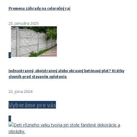
Premena záhrady na celoročný raj
25. januára 2025
3
Jednostranný, obojstranný alebo okrasný betónový plot? Krátky
slovník pred stavaním oplotenia
22. júna 2024
Vyberáme pre vás
1