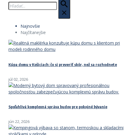
Hľadať:
Najnovšie
Najčítanejšie
Kúpa domu v Košiciach: čo si preveriť skôr, než sa rozhodnete
júl 02, 2026
Spoľahlivá komplexná správa budov pre pokojné bývanie
jún 22, 2026