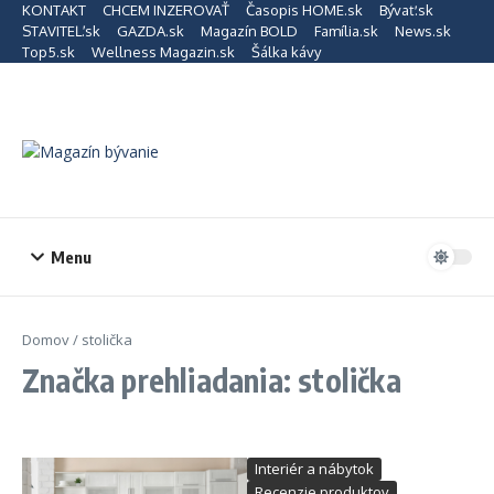
Preskočiť na obsah
KONTAKT
CHCEM INZEROVAŤ
Časopis HOME.sk
Bývať.sk
STAVITEĽ.sk
GAZDA.sk
Magazín BOLD
Família.sk
News.sk
Top5.sk
Wellness Magazin.sk
Šálka kávy
Menu
Domov
/
stolička
Značka prehliadania: stolička
Interiér a nábytok
Recenzie produktov