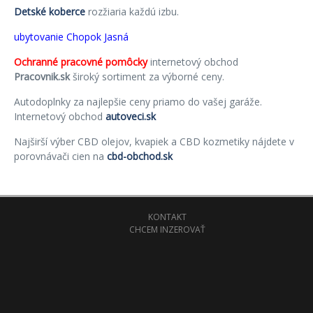
Detské koberce
rozžiaria každú izbu.
ubytovanie Chopok Jasná
Ochranné pracovné pomôcky
internetový obchod
Pracovnik.sk
široký sortiment za výborné ceny.
Autodoplnky za najlepšie ceny priamo do vašej garáže.
Internetový obchod
autoveci.sk
Najširší výber CBD olejov, kvapiek a CBD kozmetiky nájdete v
porovnávači cien na
cbd-obchod.sk
KONTAKT
CHCEM INZEROVAŤ