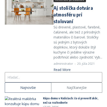
Aj stolička dotvára
atmosféru pri
stolovaní
Sú drevené, plastové, farebné,
čalúnené, ale tiež z prírodných
materiálov či barové. Stoličky
sú jedným z bytových
doplnkov, ktorý dokáže štýl
kuchyne či jedálne výrazne
podtrhnúť alebo zjednotiť. Vyb...
administrator
20. júla 2021
Read More
Hľadať:
Najnovšie
Najčítanejšie
Kúpa domu v Košiciach: čo si preveriť skôr,
než sa rozhodnete