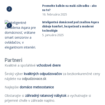
Premeňte balkón na malú záhradku – ako
2
na to?
16. februára 2025
Inteligentná domácnosť pod značkou Aqara
3
sľubuje komfort, bezpečnosť a moderné
technológie
5. januára 2025
Partneri
Kvalitné a spoľahlivé
vchodové dvere
Široký výber
kvalitných odpudzovačov
za bezkonkurenčné ceny
nájdete na
odpudzovace.sk
Najlepšie
domáce meteostanice
Obstarajte si
záhradný ratanový nábytok
a vychutnajte si
príjemné chvíle v záhrade naplno.