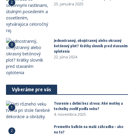
2
25. januára 2025
Jednostranný, obojstranný alebo okrasný
3
betónový plot? Krátky slovník pred stavaním
oplotenia
22. júna 2024
Vyberáme pre vás
Tvorenie s deťmi bez stresu: Aké motívy a
1
techniky zvoliť podľa veku?
4. novembra 2025
Premeňte balkón na malú záhradku – ako
2
na to?