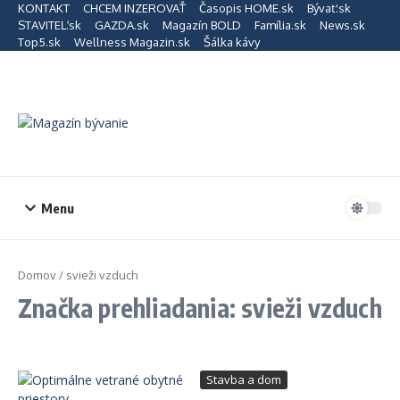
Preskočiť na obsah
KONTAKT
CHCEM INZEROVAŤ
Časopis HOME.sk
Bývať.sk
STAVITEĽ.sk
GAZDA.sk
Magazín BOLD
Família.sk
News.sk
Top5.sk
Wellness Magazin.sk
Šálka kávy
Menu
Domov
/
svieži vzduch
Značka prehliadania: svieži vzduch
Stavba a dom