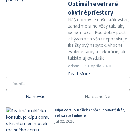
Optimálne vetrané
obytné priestory
Náš domov je naše kráľovstvo,
zariadime si ho vždy tak, aby
sa nám páčil. Pod dobrý pocit
z bývania sa však nepodpisuje
iba štýlový nábytok, vhodne
zvolené farby a dekorácie, ale
takisto aj ovzdušie. ...
admin
13. apríla 2020
Read More
Hľadať:
Najnovšie
Najčítanejšie
Kúpa domu v Košiciach: čo si preveriť skôr,
než sa rozhodnete
júl 02, 2026