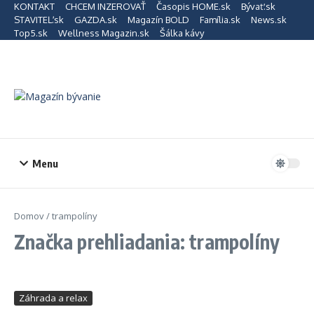
Preskočiť na obsah
KONTAKT
CHCEM INZEROVAŤ
Časopis HOME.sk
Bývať.sk
STAVITEĽ.sk
GAZDA.sk
Magazín BOLD
Família.sk
News.sk
Top5.sk
Wellness Magazin.sk
Šálka kávy
Menu
Domov
/
trampolíny
Značka prehliadania: trampolíny
Záhrada a relax