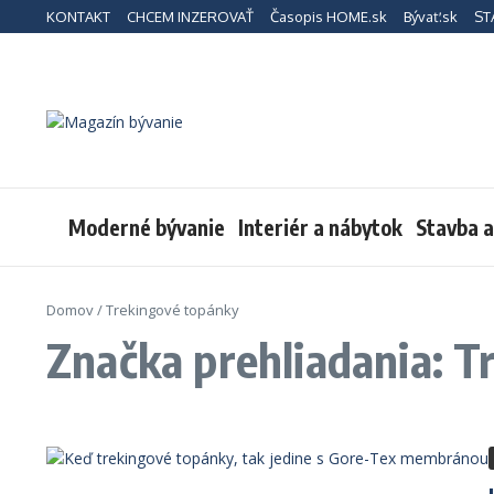
Preskočiť na obsah
KONTAKT
CHCEM INZEROVAŤ
Časopis HOME.sk
Bývať.sk
ST
Moderné bývanie
Interiér a nábytok
Stavba 
Domov
/
Trekingové topánky
Značka prehliadania: 