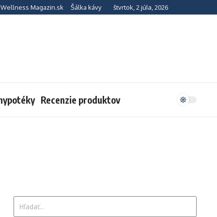
štvrtok, 2 júla, 2026
Wellness Magazin.sk
Šálka kávy
 hypotéky
Recenzie produktov
Hľadať: