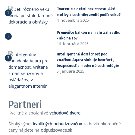
Tvorenie s deťmi bez stresu: Aké
1
motívy a techniky zvoliť podľa veku?
4. novembra 2025
Premeňte balkón na malú záhradku
2
– ako na to?
16. februára 2025
Inteligentná domácnosť pod
3
značkou Aqara sľubuje komfort,
bezpečnosť a moderné technológie
5. januára 2025
Partneri
Kvalitné a spoľahlivé
vchodové dvere
Široký výber
kvalitných odpudzovačov
za bezkonkurenčné
ceny nájdete na
odpudzovace.sk