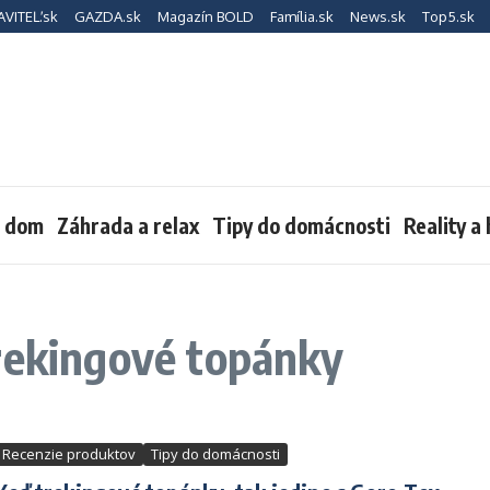
AVITEĽ.sk
GAZDA.sk
Magazín BOLD
Família.sk
News.sk
Top5.sk
a dom
Záhrada a relax
Tipy do domácnosti
Reality a
Trekingové topánky
Recenzie produktov
Tipy do domácnosti