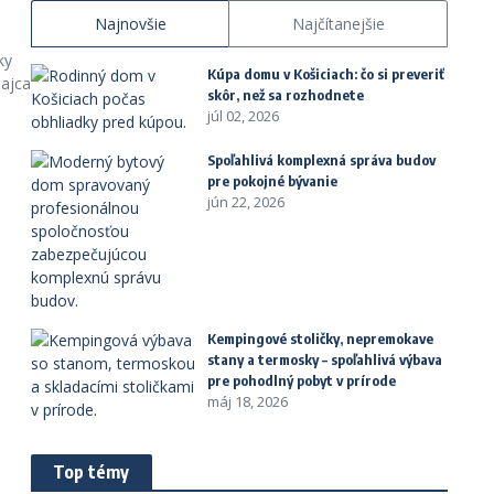
Najnovšie
Najčítanejšie
ky
Kúpa domu v Košiciach: čo si preveriť
dajca
skôr, než sa rozhodnete
júl 02, 2026
Spoľahlivá komplexná správa budov
pre pokojné bývanie
jún 22, 2026
Kempingové stoličky, nepremokave
stany a termosky – spoľahlivá výbava
pre pohodlný pobyt v prírode
máj 18, 2026
Top témy