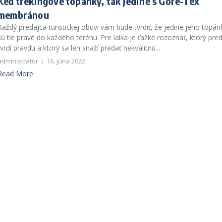
Keď trekingové topánky, tak jedine s Gore-Tex
membránou
Každý predajca turistickej obuvi vám bude tvrdiť, že jedine jeho topán
sú tie pravé do každého terénu. Pre laika je ťažké rozoznať, ktorý pre
tvrdí pravdu a ktorý sa len snaží predať nekvalitnú...
administrator
16. júna 2022
Read More