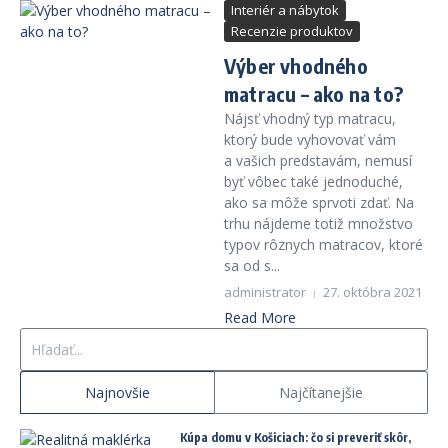
Interiér a nábytok
Recenzie produktov
Výber vhodného
matracu – ako na to?
Nájsť vhodný typ matracu,
ktorý bude vyhovovať vám
a vašich predstavám, nemusí
byť vôbec také jednoduché,
ako sa môže sprvoti zdať. Na
trhu nájdeme totiž množstvo
typov rôznych matracov, ktoré
sa od s...
administrator
27. októbra 2021
Read More
Hľadať:
Najnovšie
Najčítanejšie
Kúpa domu v Košiciach: čo si preveriť skôr,