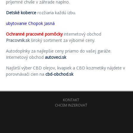
príjemné chvíle v záhrade naplno.
Detské koberce
rozžiaria každú izbu.
ubytovanie Chopok Jasná
Ochranné pracovné pomôcky
internetový obchod
Pracovnik.sk
široký sortiment za výborné ceny.
Autodoplnky za najlepšie ceny priamo do vašej garáže.
Internetový obchod
autoveci.sk
Najširší výber CBD olejov, kvapiek a CBD kozmetiky nájdete v
porovnávači cien na
cbd-obchod.sk
KONTAKT
CHCEM INZEROVAŤ