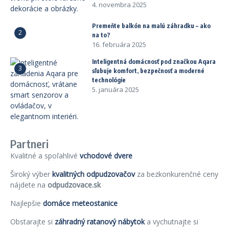
4. novembra 2025
Premeňte balkón na malú záhradku – ako
2
na to?
16. februára 2025
Inteligentná domácnosť pod značkou Aqara
3
sľubuje komfort, bezpečnosť a moderné
technológie
5. januára 2025
Partneri
Kvalitné a spoľahlivé
vchodové dvere
Široký výber
kvalitných odpudzovačov
za bezkonkurenčné ceny
nájdete na
odpudzovace.sk
Najlepšie
domáce meteostanice
Obstarajte si
záhradný ratanový nábytok
a vychutnajte si