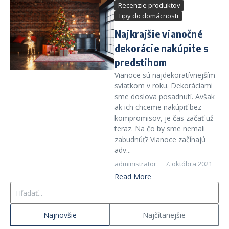
Recenzie produktov
Tipy do domácnosti
Najkrajšie vianočné
dekorácie nakúpite s
predstihom
Vianoce sú najdekoratívnejším
sviatkom v roku. Dekoráciami
sme doslova posadnutí. Avšak
ak ich chceme nakúpiť bez
kompromisov, je čas začať už
teraz. Na čo by sme nemali
zabudnúť? Vianoce začínajú
adv...
administrator
7. októbra 2021
Read More
Hľadať:
Najnovšie
Najčítanejšie