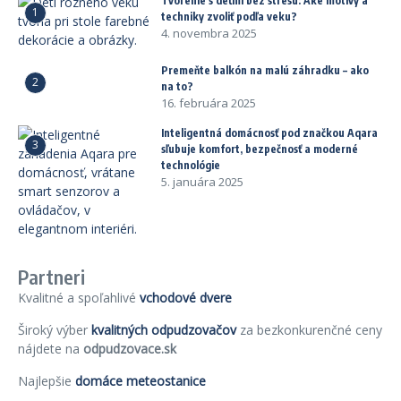
Tvorenie s deťmi bez stresu: Aké motívy a
1
techniky zvoliť podľa veku?
4. novembra 2025
Premeňte balkón na malú záhradku – ako
2
na to?
16. februára 2025
Inteligentná domácnosť pod značkou Aqara
3
sľubuje komfort, bezpečnosť a moderné
technológie
5. januára 2025
Partneri
Kvalitné a spoľahlivé
vchodové dvere
Široký výber
kvalitných odpudzovačov
za bezkonkurenčné ceny
nájdete na
odpudzovace.sk
Najlepšie
domáce meteostanice