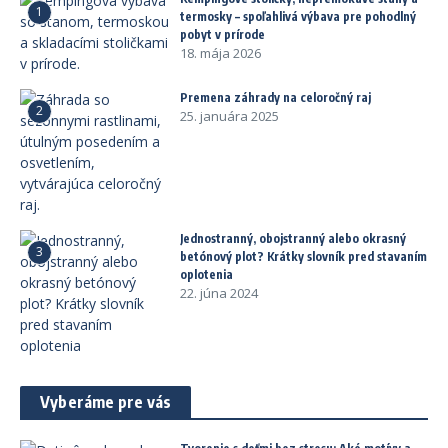
1
termosky – spoľahlivá výbava pre pohodlný
pobyt v prírode
18. mája 2026
Premena záhrady na celoročný raj
2
25. januára 2025
Jednostranný, obojstranný alebo okrasný
3
betónový plot? Krátky slovník pred stavaním
oplotenia
22. júna 2024
Vyberáme pre vás