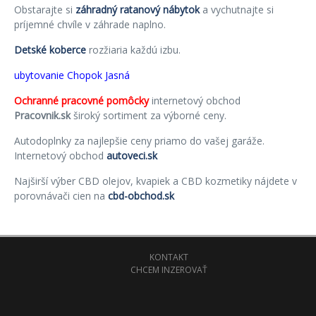
Obstarajte si
záhradný ratanový nábytok
a vychutnajte si
príjemné chvíle v záhrade naplno.
Detské koberce
rozžiaria každú izbu.
ubytovanie Chopok Jasná
Ochranné pracovné pomôcky
internetový obchod
Pracovnik.sk
široký sortiment za výborné ceny.
Autodoplnky za najlepšie ceny priamo do vašej garáže.
Internetový obchod
autoveci.sk
Najširší výber CBD olejov, kvapiek a CBD kozmetiky nájdete v
porovnávači cien na
cbd-obchod.sk
KONTAKT
CHCEM INZEROVAŤ