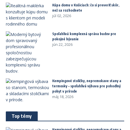
Kúpa domu v Košiciach: čo si preveriť skôr,
než sa rozhodnete
júl 02, 2026
Spoľahlivá komplexná správa budov pre
pokojné bývanie
jún 22, 2026
Kempingové stoličky, nepremokave stany a
termosky – spoľahlivá výbava pre pohodlný
pobyt v prírode
máj 18, 2026
Top témy
Kempingové stoličky, nepremokave stany a