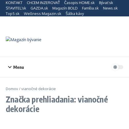
Preskočiť na obsah
KONTAKT
CHCEM INZEROVAŤ
Časopis HOME.sk
Bývať.sk
STAVITEĽ.sk
GAZDA.sk
Magazín BOLD
Família.sk
News.sk
Top5.sk
Wellness Magazin.sk
Šálka kávy
Menu
Domov
/
vianočné dekorácie
Značka prehliadania: vianočné
dekorácie