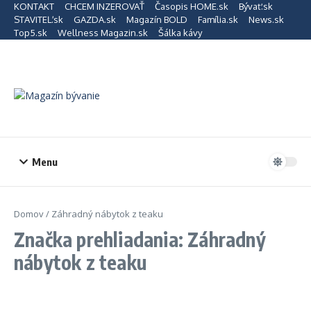
Preskočiť na obsah
KONTAKT
CHCEM INZEROVAŤ
Časopis HOME.sk
Bývať.sk
STAVITEĽ.sk
GAZDA.sk
Magazín BOLD
Família.sk
News.sk
Top5.sk
Wellness Magazin.sk
Šálka kávy
Menu
Domov
/
Záhradný nábytok z teaku
Značka prehliadania: Záhradný
nábytok z teaku