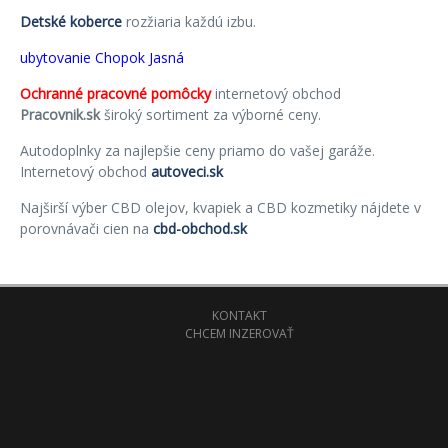
Detské koberce
rozžiaria každú izbu.
ubytovanie Chopok Jasná
Ochranné pracovné pomôcky
internetový obchod
Pracovnik.sk
široký sortiment za výborné ceny.
Autodoplnky za najlepšie ceny priamo do vašej garáže.
Internetový obchod
autoveci.sk
Najširší výber CBD olejov, kvapiek a CBD kozmetiky nájdete v
porovnávači cien na
cbd-obchod.sk
KONTAKT
CHCEM INZEROVAŤ