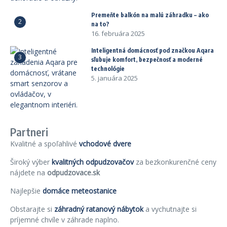
Premeňte balkón na malú záhradku – ako
2
na to?
16. februára 2025
Inteligentná domácnosť pod značkou Aqara
3
sľubuje komfort, bezpečnosť a moderné
technológie
5. januára 2025
Partneri
Kvalitné a spoľahlivé
vchodové dvere
Široký výber
kvalitných odpudzovačov
za bezkonkurenčné ceny
nájdete na
odpudzovace.sk
Najlepšie
domáce meteostanice
Obstarajte si
záhradný ratanový nábytok
a vychutnajte si
príjemné chvíle v záhrade naplno.