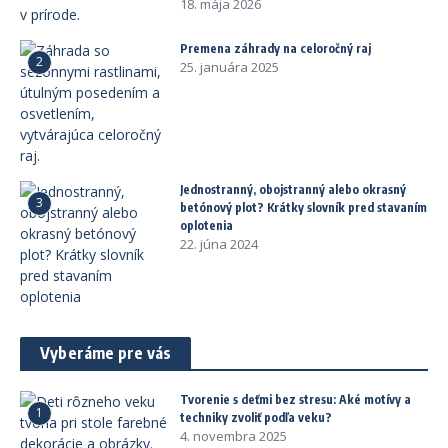
18. mája 2026
Premena záhrady na celoročný raj
2
25. januára 2025
Jednostranný, obojstranný alebo okrasný
3
betónový plot? Krátky slovník pred stavaním
oplotenia
22. júna 2024
Vyberáme pre vás
Tvorenie s deťmi bez stresu: Aké motívy a
1
techniky zvoliť podľa veku?
4. novembra 2025