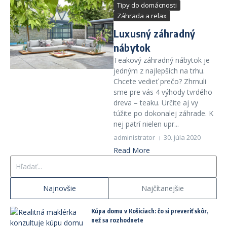
Tipy do domácnosti
Záhrada a relax
Luxusný záhradný
nábytok
Teakový záhradný nábytok je
jedným z najlepších na trhu.
Chcete vedieť prečo? Zhrnuli
sme pre vás 4 výhody tvrdého
dreva – teaku. Určite aj vy
túžite po dokonalej záhrade. K
nej patrí nielen upr...
administrator
30. júla 2020
Read More
Hľadať:
Najnovšie
Najčítanejšie
Kúpa domu v Košiciach: čo si preveriť skôr,
než sa rozhodnete