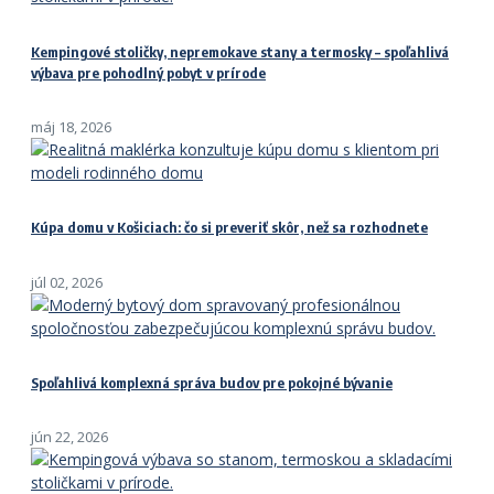
Kempingové stoličky, nepremokave stany a termosky – spoľahlivá
výbava pre pohodlný pobyt v prírode
máj 18, 2026
Kúpa domu v Košiciach: čo si preveriť skôr, než sa rozhodnete
júl 02, 2026
Spoľahlivá komplexná správa budov pre pokojné bývanie
jún 22, 2026