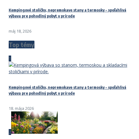
Kempingové stoličky, nepremokave stany a termosky – spoľahlivá
výbava pre pohodlný pobyt v prírode
máj 18, 2026
Top témy
1
Kempingové stoličky, nepremokave stany a termosky – spoľahlivá
výbava pre pohodlný pobyt v prírode
18. mája 2026
2