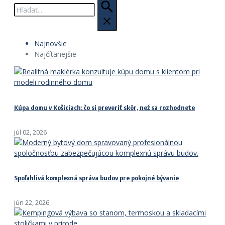
Hľadať:
Najnovšie
Najčítanejšie
Kúpa domu v Košiciach: čo si preveriť skôr, než sa rozhodnete
júl 02, 2026
Spoľahlivá komplexná správa budov pre pokojné bývanie
jún 22, 2026