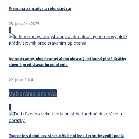
Premena záhrady na celoročný raj
25. januára 2025
3
Jednostranný, obojstranný alebo okrasný betónový plot? Krátky
slovník pred stavaním oplotenia
22. júna 2024
Vyberáme pre vás
1
Tvorenie s deťmi bez stresu: Aké motívy a techniky zvoliť podľa