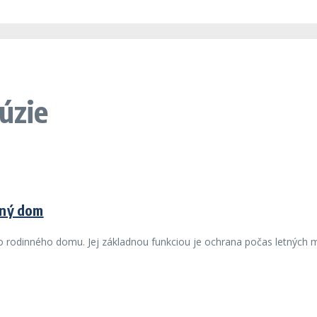
úzie
nný dom
ého rodinného domu. Jej základnou funkciou je ochrana počas letnýc