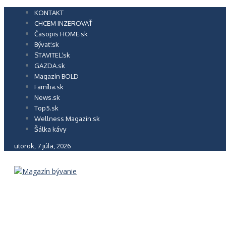
Preskočiť
KONTAKT
na
CHCEM INZEROVAŤ
obsah
Časopis HOME.sk
Bývať.sk
STAVITEĽ.sk
GAZDA.sk
Magazín BOLD
Família.sk
News.sk
Top5.sk
Wellness Magazin.sk
Šálka kávy
utorok, 7 júla, 2026