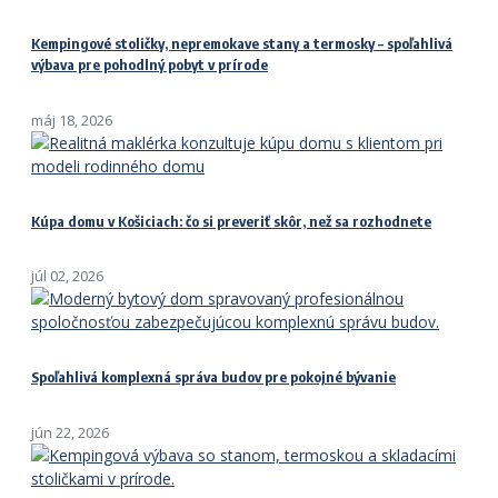
Kempingové stoličky, nepremokave stany a termosky – spoľahlivá
výbava pre pohodlný pobyt v prírode
máj 18, 2026
Kúpa domu v Košiciach: čo si preveriť skôr, než sa rozhodnete
júl 02, 2026
Spoľahlivá komplexná správa budov pre pokojné bývanie
jún 22, 2026