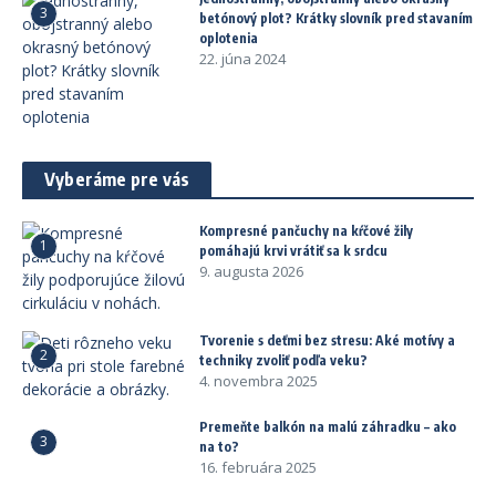
3
betónový plot? Krátky slovník pred stavaním
oplotenia
22. júna 2024
Vyberáme pre vás
Kompresné pančuchy na kŕčové žily
1
pomáhajú krvi vrátiť sa k srdcu
9. augusta 2026
Tvorenie s deťmi bez stresu: Aké motívy a
2
techniky zvoliť podľa veku?
4. novembra 2025
Premeňte balkón na malú záhradku – ako
3
na to?
16. februára 2025