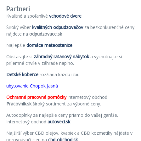
Partneri
Kvalitné a spoľahlivé
vchodové dvere
Široký výber
kvalitných odpudzovačov
za bezkonkurenčné ceny
nájdete na
odpudzovace.sk
Najlepšie
domáce meteostanice
Obstarajte si
záhradný ratanový nábytok
a vychutnajte si
príjemné chvíle v záhrade naplno.
Detské koberce
rozžiaria každú izbu.
ubytovanie Chopok Jasná
Ochranné pracovné pomôcky
internetový obchod
Pracovnik.sk
široký sortiment za výborné ceny.
Autodoplnky za najlepšie ceny priamo do vašej garáže.
Internetový obchod
autoveci.sk
Najširší výber CBD olejov, kvapiek a CBD kozmetiky nájdete v
porovnávači cien na
cbd-obchod.sk