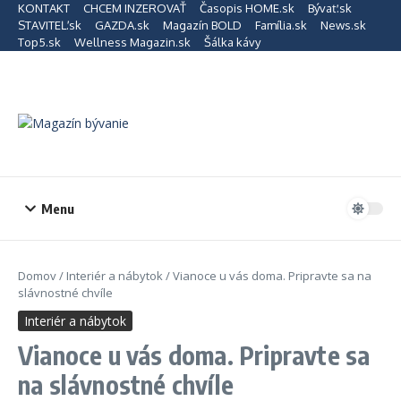
Preskočiť na obsah
KONTAKT
CHCEM INZEROVAŤ
Časopis HOME.sk
Bývať.sk
STAVITEĽ.sk
GAZDA.sk
Magazín BOLD
Família.sk
News.sk
Top5.sk
Wellness Magazin.sk
Šálka kávy
Menu
Domov
/
Interiér a nábytok
/
Vianoce u vás doma. Pripravte sa na
slávnostné chvíle
Interiér a nábytok
Vianoce u vás doma. Pripravte sa
na slávnostné chvíle