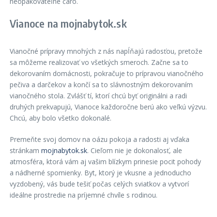
neopakovateľné čaro.
Vianoce na mojnabytok.sk
Vianočné prípravy mnohých z nás napĺňajú radosťou, pretože
sa môžeme realizovať vo všetkých smeroch. Začne sa to
dekorovaním domácnosti, pokračuje to prípravou vianočného
pečiva a darčekov a končí sa to slávnostným dekorovaním
vianočného stola. Zvlášť tí, ktorí chcú byť originálni a radi
druhých prekvapujú, Vianoce každoročne berú ako veľkú výzvu.
Chcú, aby bolo všetko dokonalé.
Premeňte svoj domov na oázu pokoja a radosti aj vďaka
stránkam
mojnabytok.sk
. Cieľom nie je dokonalosť, ale
atmosféra, ktorá vám aj vašim blízkym prinesie pocit pohody
a nádherné spomienky. Byt, ktorý je vkusne a jednoducho
vyzdobený, vás bude tešiť počas celých sviatkov a vytvorí
ideálne prostredie na príjemné chvíle s rodinou.