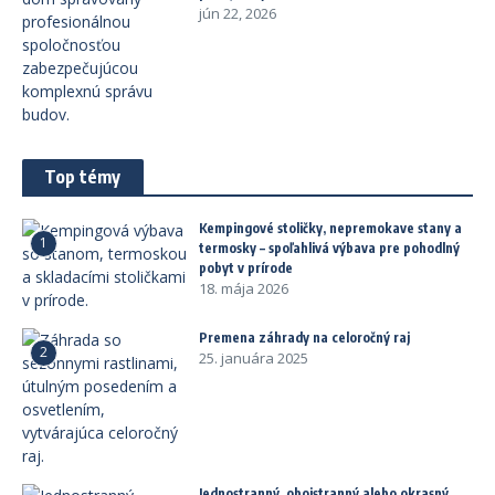
jún 22, 2026
Top témy
Kempingové stoličky, nepremokave stany a
1
termosky – spoľahlivá výbava pre pohodlný
pobyt v prírode
18. mája 2026
Premena záhrady na celoročný raj
2
25. januára 2025
Jednostranný, obojstranný alebo okrasný