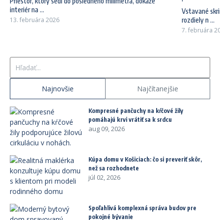
Priestor, ktorý sedí do posledného milimetra, dokáže
interiér na ...
Vstavané skri
13. februára 2026
rozdiely n ...
7. februára 2
Hľadať:
Najnovšie
Najčítanejšie
Kompresné pančuchy na kŕčové žily
pomáhajú krvi vrátiť sa k srdcu
aug 09, 2026
Kúpa domu v Košiciach: čo si preveriť skôr,
než sa rozhodnete
júl 02, 2026
Spoľahlivá komplexná správa budov pre
pokojné bývanie