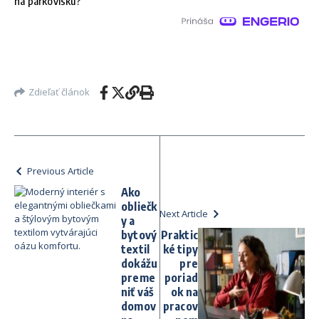
na parkovisku?
Zdieľať článok
Previous Article
Ako
obliečk
Next Article
y a
bytový
Praktic
textil
ké tipy
dokážu
pre
preme
poriad
niť váš
ok na
domov
pracov