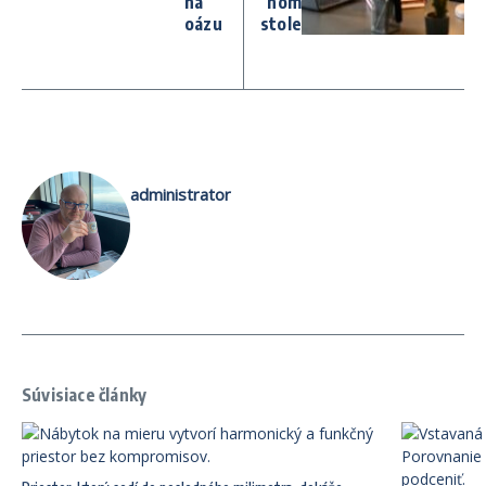
na
nom
oázu
stole
administrator
Súvisiace články