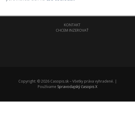
KONTAKT
CHCEM INZEROVAŤ
Copyright: © 2026 Casopis.sk – Všetky práva vyhradené. |
Používame
Spravodajský časopis X