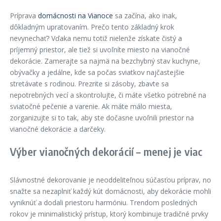
Príprava
domácnosti na Vianoce
sa začína, ako inak,
dôkladným upratovaním. Prečo tento základný krok
nevynechať? Vďaka nemu totiž nielenže získate čistý a
príjemný priestor, ale tiež si uvoľníte miesto na vianočné
dekorácie. Zamerajte sa najmä na bezchybný stav kuchyne,
obývačky a jedálne, kde sa počas sviatkov najčastejšie
stretávate s rodinou. Prezrite si zásoby, zbavte sa
nepotrebných vecí a skontrolujte, či máte všetko potrebné na
sviatočné pečenie a varenie. Ak máte málo miesta,
zorganizujte si to tak, aby ste dočasne uvoľnili priestor na
vianočné dekorácie a darčeky.
Výber vianočných dekorácií – menej je viac
Slávnostné dekorovanie je neoddeliteľnou súčasťou príprav, no
snažte sa nezaplniť každý kút domácnosti, aby dekorácie mohli
vyniknúť a dodali priestoru harmóniu. Trendom posledných
rokov je minimalistický prístup, ktorý kombinuje tradičné prvky