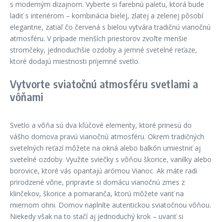
s moderným dizajnom. Vyberte si farebnú paletu, ktorá bude
ladiť s interiérom – kombinácia bielej, zlatej a zelenej pôsobí
elegantne, zatiaľ čo červená s bielou vytvára tradičnú vianočnú
atmosféru. V prípade menších priestorov zvoľte menšie
stromčeky, jednoduchšie ozdoby a jemné svetelné reťaze,
ktoré dodajú miestnosti príjemné svetlo.
Vytvorte sviatočnú atmosféru svetlami a
vôňami
Svetlo a vôňa sú dva kľúčové elementy, ktoré prinesú do
vášho domova pravú vianočnú atmosféru. Okrem tradičných
svetelných reťazí môžete na okná alebo balkón umiestniť aj
svetelné ozdoby. Využite sviečky s vôňou škorice, vanilky alebo
borovice, ktoré vás opantajú arómou Vianoc. Ak máte radi
prirodzené vône, pripravte si domácu vianočnú zmes z
klinčekov, škorice a pomaranča, ktorú môžete variť na
miernom ohni. Domov naplníte autentickou sviatočnou vôňou.
Niekedy však na to stačí aj jednoduchý krok – uvariť si