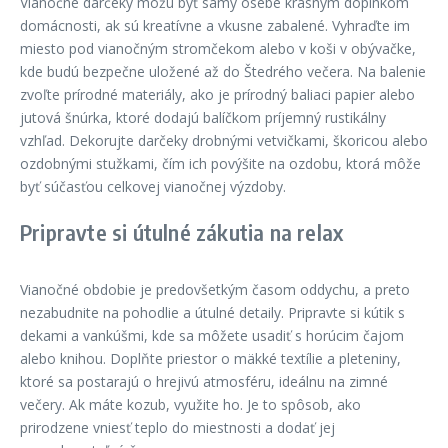
Vianočné darčeky môžu byť samy osebe krásnym doplnkom
domácnosti, ak sú kreatívne a vkusne zabalené. Vyhraďte im
miesto pod vianočným stromčekom alebo v koši v obývačke,
kde budú bezpečne uložené až do Štedrého večera. Na balenie
zvoľte prírodné materiály, ako je prírodný baliaci papier alebo
jutová šnúrka, ktoré dodajú balíčkom príjemný rustikálny
vzhľad. Dekorujte darčeky drobnými vetvičkami, škoricou alebo
ozdobnými stužkami, čím ich povýšite na ozdobu, ktorá môže
byť súčasťou celkovej vianočnej výzdoby.
Pripravte si útulné zákutia na relax
Vianočné obdobie je predovšetkým časom oddychu, a preto
nezabudnite na pohodlie a útulné detaily. Pripravte si kútik s
dekami a vankúšmi, kde sa môžete usadiť s horúcim čajom
alebo knihou. Doplňte priestor o mäkké textílie a pleteniny,
ktoré sa postarajú o hrejivú atmosféru, ideálnu na zimné
večery. Ak máte kozub, využite ho. Je to spôsob, ako
prirodzene vniesť teplo do miestnosti a dodať jej