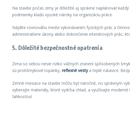
Na stavbe počas zimy je dôležité aj správne naplánovať každý
podmienky kladú vysoké nároky na organizáciu práce.
Nájdite rovnováhu medzi vykonávaním fyzických prác a činnos
administratívne úkony alebo dokončenie interiérových prác, k
5. Dôležité bezpečnostné opatrenia
Zima so sebou nesie riziko vážnych zranení spôsobených šmy
sú protišmykové topánky,
reflexné vesty
a teplé rukavice. Bezp
Zimné mesiace na stavbe môžu byť náročné, no správnym vyba
vyberajte materiály, ktoré vydržia chlad, a využívajte moder
ľahkosťou!