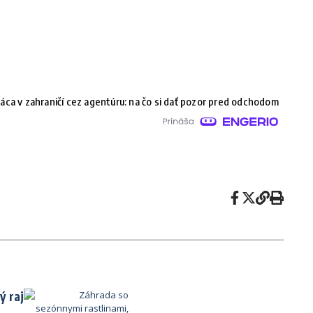
áca v zahraničí cez agentúru: na čo si dať pozor pred odchodom
ý raj