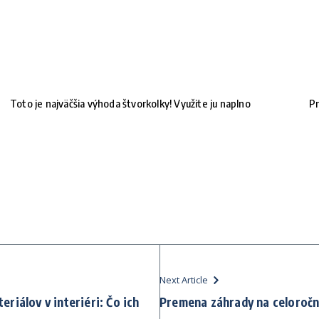
Toto je najväčšia výhoda štvorkolky! Využite ju naplno
Pr
Next Article
riálov v interiéri: Čo ich
Premena záhrady na celoročn