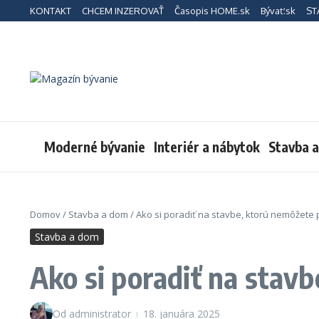
Preskočiť na obsah
KONTAKT
CHCEM INZEROVAŤ
Časopis HOME.sk
Bývať.sk
ST
Moderné bývanie
Interiér a nábytok
Stavba 
Domov
/
Stavba a dom
/
Ako si poradiť na stavbe, ktorú nemôžete 
Stavba a dom
Ako si poradiť na stav
Od
administrator
18. januára 2025