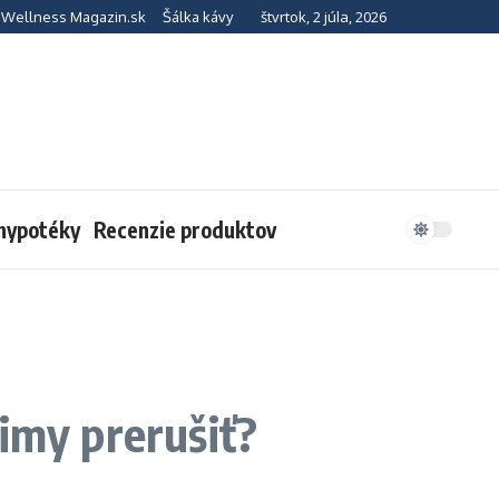
štvrtok, 2 júla, 2026
Wellness Magazin.sk
Šálka kávy
 hypotéky
Recenzie produktov
imy prerušiť?