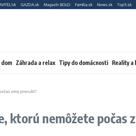
AVITEĽ.sk
GAZDA.sk
Magazín BOLD
Família.sk
News.sk
Top5.sk
a dom
Záhrada a relax
Tipy do domácnosti
Reality a
počas zimy prerušiť?
be, ktorú nemôžete počas z