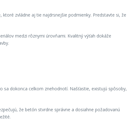
ktoré zvládne aj tie najdrsnejšie podmienky. Predstavte si, že
teriálov medzi rôznymi úrovňami. Kvalitný výťah dokáže
avby.
bo sa dokonca celkom znehodnotí. Našťastie, existujú spôsoby,
abezpečujú, že betón stvrdne správne a dosiahne požadovanú
ežité.