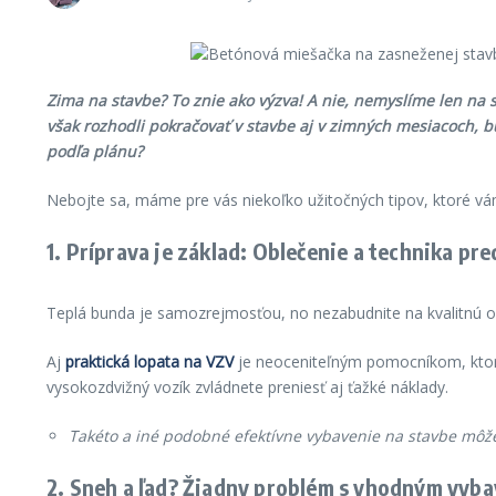
Zima na stavbe? To znie ako výzva! A nie, nemyslíme len na
však rozhodli pokračovať v stavbe aj v zimných mesiacoch, b
podľa plánu?
Nebojte sa, máme pre vás niekoľko užitočných tipov, ktoré vá
1. Príprava je základ: Oblečenie a technika p
Teplá bunda je samozrejmosťou, no nezabudnite na kvalitnú o
Aj
praktická lopata na VZV
je neoceniteľným pomocníkom, ktor
vysokozdvižný vozík zvládnete preniesť aj ťažké náklady.
Takéto a iné podobné efektívne vybavenie na stavbe môže 
2. Sneh a ľad? Žiadny problém s vhodným vyb