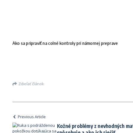
Ako sa pripraviť na colné kontroly pri námornej preprave
Zdieľať článok
Previous Article
Kožné problémy z nevhodných mate
spôsobuje a ako ich riešiť