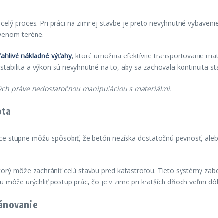
lý proces. Pri práci na zimnej stavbe je preto nevyhnutné vybavenie, 
avenom teréne.
ľahlivé nákladné výťahy
, ktoré umožnia efektívne transportovanie ma
 stabilita a výkon sú nevyhnutné na to, aby sa zachovala kontinuita st
ých práve nedostatočnou manipuláciou s materiálmi.
ota
úce stupne môžu spôsobiť, že betón nezíska dostatočnú pevnosť, ale
ktorý môže zachrániť celú stavbu pred katastrofou. Tieto systémy z
u môže urýchliť postup prác, čo je v zime pri kratších dňoch veľmi dôl
lánovanie