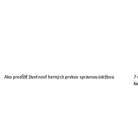
Ako predĺžiť životnosť herných prvkov správnou údržbou
7 
N