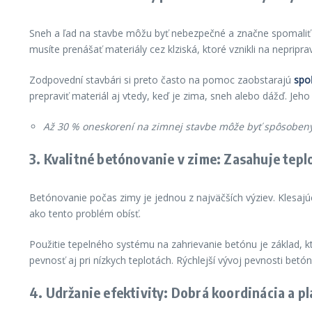
Sneh a ľad na stavbe môžu byť nebezpečné a značne spomaliť ce
musíte prenášať materiály cez klziská, ktoré vznikli na nepripr
Zodpovední stavbári si preto často na pomoc zaobstarajú
spo
prepraviť materiál aj vtedy, keď je zima, sneh alebo dážď. Jeho
Až 30 % oneskorení na zimnej stavbe môže byť spôsoben
3. Kvalitné betónovanie v zime: Zasahuje tepl
Betónovanie počas zimy je jednou z najväčších výziev. Klesaj
ako tento problém obísť.
Použitie tepelného systému na zahrievanie betónu je základ, 
pevnosť aj pri nízkych teplotách. Rýchlejší vývoj pevnosti betón
4. Udržanie efektivity: Dobrá koordinácia a p