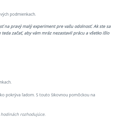
sť na pravý malý experiment pre vašu odolnosť. Ak ste sa
 teda začať, aby vám mráz nezastavil prácu a všetko išlo
nkach.
tko pokrýva ľadom. S touto šikovnou pomôckou na
h hodinách rozhodujúce.