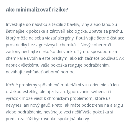
Ako minimalizovať riziko?
Investujte do nábytku a textílií z bavlny, vlny alebo ľanu. Sú
šetrnejšie k pokožke a zároveň ekologické. Zbavte sa prachu,
ktorý môže na seba viazať alergény. Používajte šetrné čistiace
prostriedky bez agresívnych chemikálií. Nový koberec či
záclony nechajte niekoľko dní vonku. Týmto spôsobom sa
chemikálie uvoľnia ešte predtým, ako ich začnete používať. Ak
napriek všetkému vaša pokožka reaguje podráždením,
neváhajte vyhľadať odbornú pomoc.
Kožné problémy spôsobené materiálmi v interiéri nie sú len
otázkou estetiky, ale aj zdravia. Ignorovanie svrbenia či
vyrážok môže viesť k chronickým problémom, ktoré už
nevyrieši ani nový gauč. Preto, ak máte podozrenie na alergiu
alebo podráždenie, neváhajte veci riešiť Vaša pokožka si
predsa zaslúži byť rovnako spokojná ako vy.