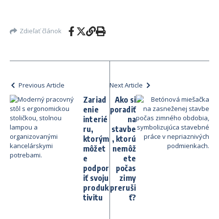
Zdieľať článok
Previous Article
Next Article
Zariad
Ako si
enie
poradiť
interié
na
ru,
stavbe
ktorým
, ktorú
môžet
nemôž
e
ete
podpor
počas
iť svoju
zimy
produk
preruši
tivitu
ť?