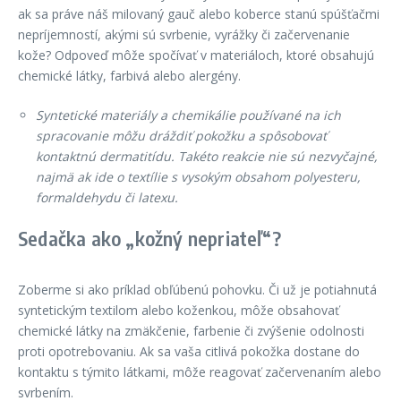
ak sa práve náš milovaný gauč alebo koberce stanú spúšťačmi
nepríjemností, akými sú svrbenie, vyrážky či začervenanie
kože? Odpoveď môže spočívať v materiáloch, ktoré obsahujú
chemické látky, farbivá alebo alergény.
Syntetické materiály a chemikálie používané na ich
spracovanie môžu dráždiť pokožku a spôsobovať
kontaktnú dermatitídu. Takéto reakcie nie sú nezvyčajné,
najmä ak ide o textílie s vysokým obsahom polyesteru,
formaldehydu či latexu.
Sedačka ako „kožný nepriateľ“?
Zoberme si ako príklad obľúbenú pohovku. Či už je potiahnutá
syntetickým textilom alebo koženkou, môže obsahovať
chemické látky na zmäkčenie, farbenie či zvýšenie odolnosti
proti opotrebovaniu. Ak sa vaša citlivá pokožka dostane do
kontaktu s týmito látkami, môže reagovať začervenaním alebo
svrbením.