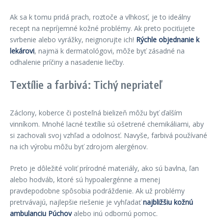
Ak sa k tomu pridá prach, roztoče a vlhkosť, je to ideálny
recept na nepríjemné kožné problémy. Ak preto pociťujete
svrbenie alebo vyrážky, neignorujte ich!
Rýchle objednanie k
lekárovi
, najmä k dermatológovi, môže byť zásadné na
odhalenie príčiny a nasadenie liečby.
Textílie a farbivá: Tichý nepriateľ
Záclony, koberce či posteľná bielizeň môžu byť ďalším
vinníkom. Mnohé lacné textílie sú ošetrené chemikáliami, aby
si zachovali svoj vzhľad a odolnosť. Navyše, farbivá používané
na ich výrobu môžu byť zdrojom alergénov.
Preto je dôležité voliť prírodné materiály, ako sú bavlna, ľan
alebo hodváb, ktoré sú hypoalergénne a menej
pravdepodobne spôsobia podráždenie. Ak už problémy
pretrvávajú, najlepšie riešenie je vyhľadať
najbližšiu kožnú
ambulanciu Púchov
alebo inú odbornú pomoc.