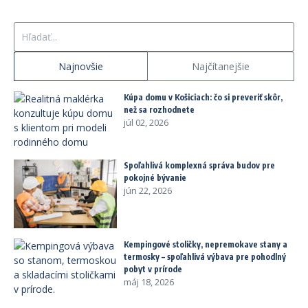
Hľadať:
Najnovšie
Najčítanejšie
Kúpa domu v Košiciach: čo si preveriť skôr,
než sa rozhodnete
júl 02, 2026
Spoľahlivá komplexná správa budov pre
pokojné bývanie
jún 22, 2026
Kempingové stoličky, nepremokave stany a
termosky – spoľahlivá výbava pre pohodlný
pobyt v prírode
máj 18, 2026