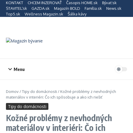
Preskočiť na obsah
KONTAKT
CHCEM INZEROVAŤ
Časopis HOME.sk
Bývať.sk
STAVITEĽ.sk
GAZDA.sk
Magazín BOLD
Família.sk
News.sk
Top5.sk
Wellness Magazin.sk
Šálka kávy
Menu
Domov
/
Tipy do domácnosti
/
Kožné problémy z nevhodných
materiálov v interiéri: Čo ich spôsobuje a ako ich riešiť
Tipy do domácnosti
Kožné problémy z nevhodných
materiálov v interiéri: Čo ich