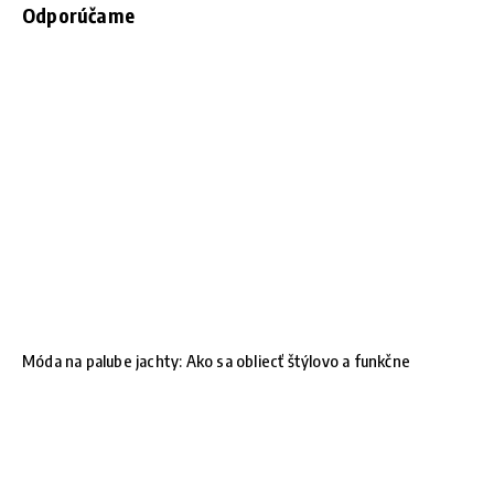
Odporúčame
Móda na palube jachty: Ako sa obliecť štýlovo a funkčne