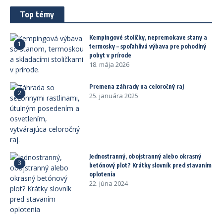
Top témy
Kempingové stoličky, nepremokave stany a
1
termosky – spoľahlivá výbava pre pohodlný
pobyt v prírode
18. mája 2026
Premena záhrady na celoročný raj
2
25. januára 2025
Jednostranný, obojstranný alebo okrasný
3
betónový plot? Krátky slovník pred stavaním
oplotenia
22. júna 2024