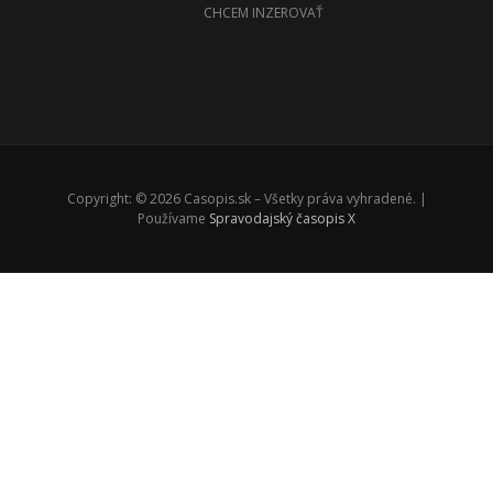
CHCEM INZEROVAŤ
Copyright: © 2026 Casopis.sk – Všetky práva vyhradené. |
Používame
Spravodajský časopis X