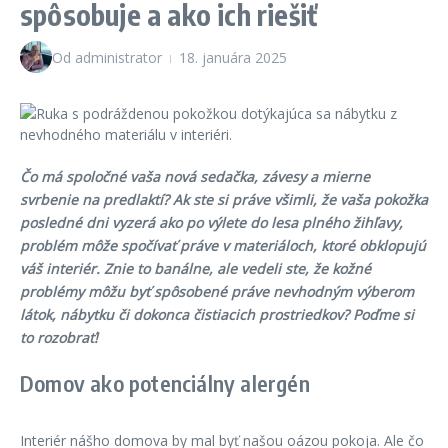
spôsobuje a ako ich riešiť
Od
administrator
18. januára 2025
Čo má spoločné vaša nová sedačka, závesy a mierne
svrbenie na predlaktí? Ak ste si práve všimli, že vaša pokožka
posledné dni vyzerá ako po výlete do lesa plného žihľavy,
problém môže spočívať práve v materiáloch, ktoré obklopujú
váš interiér. Znie to banálne, ale vedeli ste, že kožné
problémy môžu byť spôsobené práve nevhodným výberom
látok, nábytku či dokonca čistiacich prostriedkov? Poďme si
to rozobrať!
Domov ako potenciálny alergén
Interiér nášho domova by mal byť našou oázou pokoja. Ale čo