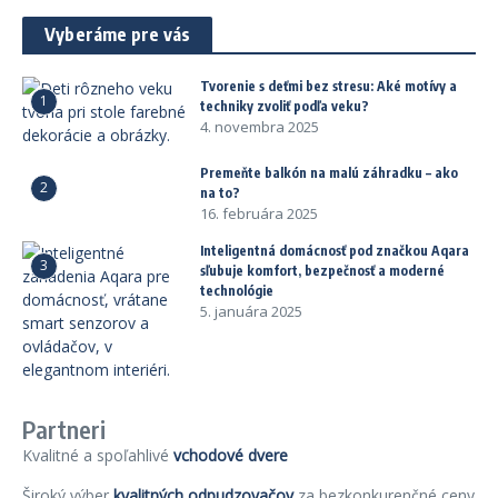
Vyberáme pre vás
Tvorenie s deťmi bez stresu: Aké motívy a
1
techniky zvoliť podľa veku?
4. novembra 2025
Premeňte balkón na malú záhradku – ako
2
na to?
16. februára 2025
Inteligentná domácnosť pod značkou Aqara
3
sľubuje komfort, bezpečnosť a moderné
technológie
5. januára 2025
Partneri
Kvalitné a spoľahlivé
vchodové dvere
Široký výber
kvalitných odpudzovačov
za bezkonkurenčné ceny