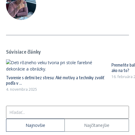
Súvisiace články
Premeňte bal
ako na to?
16. februára 
Tvorenie s deťmi bez stresu: Aké motívy a techniky zvoliť
podľa v ...
4. novembra 2025
Hľadať:
Najnovšie
Najčítanejšie