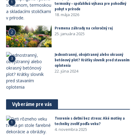
1
termosky – spoľahlivá výbava pre pohodlný
pobyt v prírode
18. mája 2026
Premena záhrady na celoročný raj
2
25. januára 2025
Jednostranný, obojstranný alebo okrasný
3
betónový plot? Krátky slovník pred stavaním
oplotenia
22. júna 2024
Vyberáme pre vás
Tvorenie s deťmi bez stresu: Aké motívy a
1
techniky zvoliť podľa veku?
4. novembra 2025