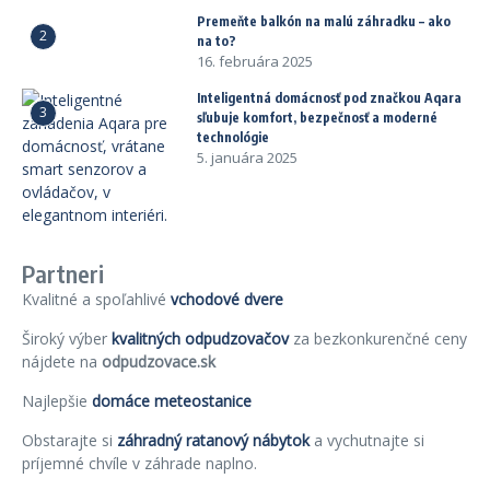
Premeňte balkón na malú záhradku – ako
2
na to?
16. februára 2025
Inteligentná domácnosť pod značkou Aqara
3
sľubuje komfort, bezpečnosť a moderné
technológie
5. januára 2025
Partneri
Kvalitné a spoľahlivé
vchodové dvere
Široký výber
kvalitných odpudzovačov
za bezkonkurenčné ceny
nájdete na
odpudzovace.sk
Najlepšie
domáce meteostanice
Obstarajte si
záhradný ratanový nábytok
a vychutnajte si
príjemné chvíle v záhrade naplno.