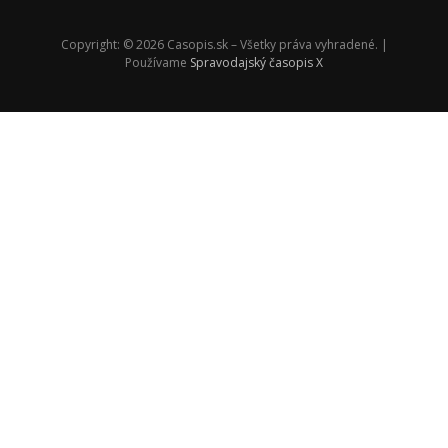
Copyright: © 2026 Casopis.sk – Všetky práva vyhradené. |
Používame
Spravodajský časopis X