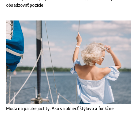
obsadzovať pozície
Móda na palube jachty: Ako sa obliecť štýlovo a funkčne