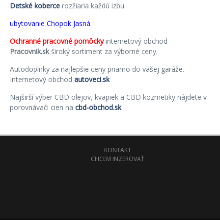
Detské koberce
rozžiaria každú izbu.
ubytovanie Chopok Jasná
Ochranné pracovné pomôcky
internetový obchod
Pracovnik.sk
široký sortiment za výborné ceny.
Autodoplnky za najlepšie ceny priamo do vašej garáže.
Internetový obchod
autoveci.sk
Najširší výber CBD olejov, kvapiek a CBD kozmetiky nájdete v
porovnávači cien na
cbd-obchod.sk
KONTAKT
CHCEM INZEROVAŤ