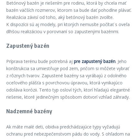
Betónový bazén je riešením pre rodinu, ktorá by chcela mať
bazén väčších rozmerov, ktorom sa bude dať pohodlne plávať.
Realizácia závisí od toho, aký betónový bazén zvolíte.
K dispozícii sú aj modely, pri ktorých nemusíte počítať s oveľa
dlhšou realizáciou v porovnaní so zapustenými bazénmi.
Zapustený bazén
Príprava terénu bude potrebná aj
pre zapustený bazén
. Jeho
konštrukcia sa umiestňuje pod zem, pričom si môžete vybrať
z rôznych tvarov. Zapustené bazény sa vyrábajú z odolného
oceľového plášťa s povrchovou úpravou, ktorá vynikajúco
odoláva korózii. Tento typ osloví tých, ktorí hľadajú elegantné
riešenie, ktoré jedinečným spôsobom dotvorí vzhľad záhrady.
Nadzemné bazény
Ak máte malé deti, obidva predchádzajúce typy vyžadujú
ochranu pred nebezpečenstvom pádu do vody. S ohľadom na