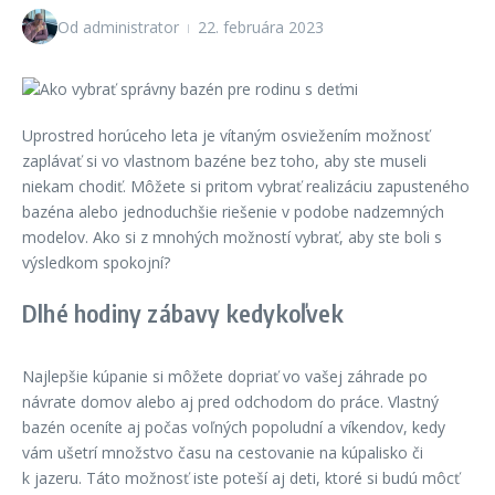
Od
administrator
22. februára 2023
Uprostred horúceho leta je vítaným osviežením možnosť
zaplávať si vo vlastnom bazéne bez toho, aby ste museli
niekam chodiť. Môžete si pritom vybrať realizáciu zapusteného
bazéna alebo jednoduchšie riešenie v podobe nadzemných
modelov. Ako si z mnohých možností vybrať, aby ste boli s
výsledkom spokojní?
Dlhé hodiny zábavy kedykoľvek
Najlepšie kúpanie si môžete dopriať vo vašej záhrade po
návrate domov alebo aj pred odchodom do práce. Vlastný
bazén oceníte aj počas voľných popoludní a víkendov, kedy
vám ušetrí množstvo času na cestovanie na kúpalisko či
k jazeru. Táto možnosť iste poteší aj deti, ktoré si budú môcť