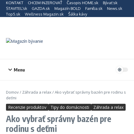
Preskočiť na obsah
KONTAKT
CHCEM INZEROVAŤ
Časopis HOME.sk
Bývať.sk
STAVITEĽ.sk
GAZDA.sk
Magazín BOLD
Família.sk
News.sk
Top5.sk
Wellness Magazin.sk
Šálka kávy
Menu
Domov
/
Záhrada a relax
/
Ako vybrať správny bazén pre rodinu s
deťmi
Recenzie produktov
Tipy do domácnosti
Záhrada a relax
Ako vybrať správny bazén pre
rodinu s deťmi