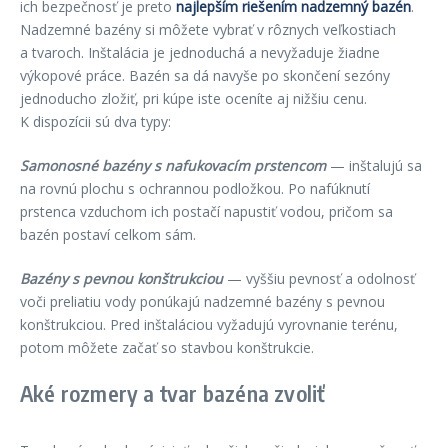
ich bezpečnosť je preto
najlepším riešením nadzemný bazén
.
Nadzemné bazény si môžete vybrať v rôznych veľkostiach
a tvaroch. Inštalácia je jednoduchá a nevyžaduje žiadne
výkopové práce. Bazén sa dá navyše po skončení sezóny
jednoducho zložiť, pri kúpe iste oceníte aj nižšiu cenu.
K dispozícii sú dva typy:
Samonosné bazény s nafukovacím prstencom
— inštalujú sa
na rovnú plochu s ochrannou podložkou. Po nafúknutí
prstenca vzduchom ich postačí napustiť vodou, pričom sa
bazén postaví celkom sám.
Bazény s pevnou konštrukciou
— vyššiu pevnosť a odolnosť
voči preliatiu vody ponúkajú nadzemné bazény s pevnou
konštrukciou. Pred inštaláciou vyžadujú vyrovnanie terénu,
potom môžete začať so stavbou konštrukcie.
Aké rozmery a tvar bazéna zvoliť