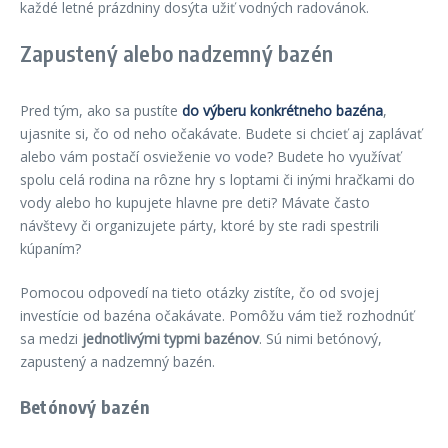
každé letné prázdniny dosýta užiť vodných radovánok.
Zapustený alebo nadzemný bazén
Pred tým, ako sa pustíte
do výberu konkrétneho bazéna
,
ujasnite si, čo od neho očakávate. Budete si chcieť aj zaplávať
alebo vám postačí osvieženie vo vode? Budete ho využívať
spolu celá rodina na rôzne hry s loptami či inými hračkami do
vody alebo ho kupujete hlavne pre deti? Mávate často
návštevy či organizujete párty, ktoré by ste radi spestrili
kúpaním?
Pomocou odpovedí na tieto otázky zistíte, čo od svojej
investície od bazéna očakávate. Pomôžu vám tiež rozhodnúť
sa medzi
jednotlivými typmi bazénov
. Sú nimi betónový,
zapustený a nadzemný bazén.
Betónový bazén