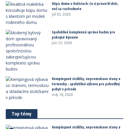
Kúpa domu v Košiciach: čo si preveriť skôr,
než sa rozhodnete
júl 02, 2026
Spoľahlivá komplexná správa budov pre
pokojné bývanie
jún 22, 2026
Kempingové stoličky, nepremokave stany a
termosky – spoľahlivá výbava pre pohodlný
pobyt v prírode
máj 18, 2026
Top témy
Kempingové stoličky, nepremokave stany a