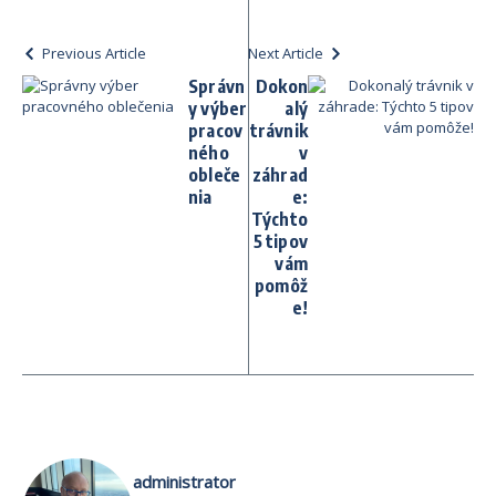
Previous Article
Next Article
Správn
Dokon
y výber
alý
pracov
trávnik
ného
v
obleče
záhrad
nia
e:
Týchto
5 tipov
vám
pomôž
e!
administrator