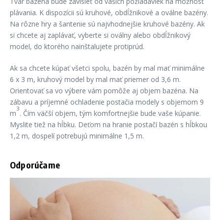
Tvar bazéna bude závisieť od vašich požiadaviek na možnosť
plávania. K dispozícii sú kruhové, obdĺžnikové a oválne bazény.
Na rôzne hry a šantenie sú najvhodnejšie kruhové bazény. Ak
si chcete aj zaplávať, vyberte si oválny alebo obdĺžnikový
model, do ktorého nainštalujete protiprúd.
Ak sa chcete kúpať všetci spolu, bazén by mal mať minimálne
6 x 3 m, kruhový model by mal mať priemer od 3,6 m.
Orientovať sa vo výbere vám pomôže aj objem bazéna. Na
zábavu a príjemné ochladenie postačia modely s objemom 9
3
m
. Čím väčší objem, tým komfortnejšie bude vaše kúpanie.
Myslite tiež na hĺbku. Deťom na hranie postačí bazén s hĺbkou
1,2 m, dospelí potrebujú minimálne 1,5 m.
Odporúčame