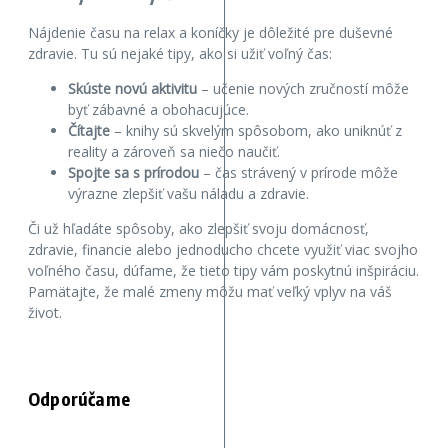
Nájdenie času na relax a koníčky je dôležité pre duševné
zdravie. Tu sú nejaké tipy, ako si užiť voľný čas:
Skúste novú aktivitu
– učenie nových zručností môže
byť zábavné a obohacujúce.
Čítajte
– knihy sú skvelým spôsobom, ako uniknúť z
reality a zároveň sa niečo naučiť.
Spojte sa s prírodou
– čas strávený v prírode môže
výrazne zlepšiť vašu náladu a zdravie.
Či už hľadáte spôsoby, ako zlepšiť svoju domácnosť,
zdravie, financie alebo jednoducho chcete využiť viac svojho
voľného času, dúfame, že tieto tipy vám poskytnú inšpiráciu.
Pamätajte, že malé zmeny môžu mať veľký vplyv na váš
život.
Odporúčame