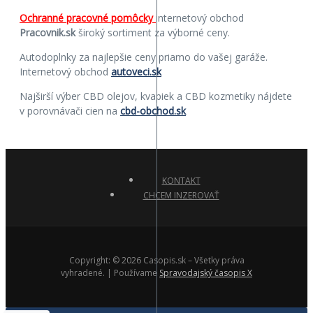
Ochranné pracovné pomôcky
internetový obchod
Pracovnik.sk
široký sortiment za výborné ceny.
Autodoplnky za najlepšie ceny priamo do vašej garáže.
Internetový obchod
autoveci.sk
Najširší výber CBD olejov, kvapiek a CBD kozmetiky nájdete
v porovnávači cien na
cbd-obchod.sk
KONTAKT
CHCEM INZEROVAŤ
Copyright: © 2026 Casopis.sk – Všetky práva
vyhradené. | Používame
Spravodajský časopis X