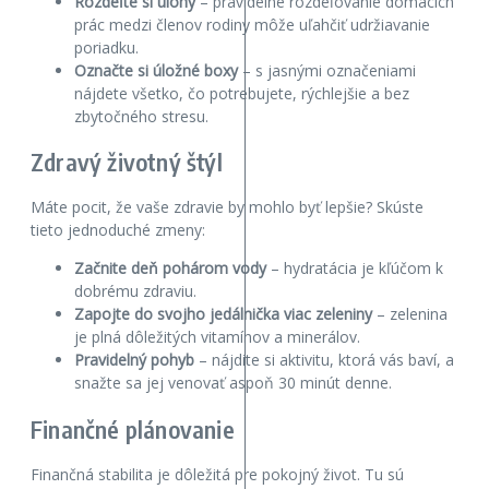
Rozdeľte si úlohy
– pravidelné rozdeľovanie domácich
prác medzi členov rodiny môže uľahčiť udržiavanie
poriadku.
Označte si úložné boxy
– s jasnými označeniami
nájdete všetko, čo potrebujete, rýchlejšie a bez
zbytočného stresu.
Zdravý životný štýl
Máte pocit, že vaše zdravie by mohlo byť lepšie? Skúste
tieto jednoduché zmeny:
Začnite deň pohárom vody
– hydratácia je kľúčom k
dobrému zdraviu.
Zapojte do svojho jedálnička viac zeleniny
– zelenina
je plná dôležitých vitamínov a minerálov.
Pravidelný pohyb
– nájdite si aktivitu, ktorá vás baví, a
snažte sa jej venovať aspoň 30 minút denne.
Finančné plánovanie
Finančná stabilita je dôležitá pre pokojný život. Tu sú