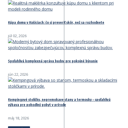
Kúpa domu v Košiciach: čo si preveriť skôr, než sa rozhodnete
júl 02, 2026
Spoľahlivá komplexná správa budov pre pokojné bývanie
jún 22, 2026
Kempingové stoličky, nepremokave stany a termosky – spoľahlivá
výbava pre pohodlný pobyt v prírode
máj 18, 2026