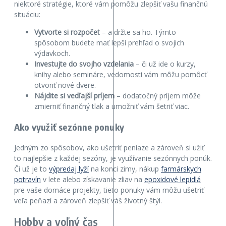
niektoré stratégie, ktoré vám pomôžu zlepšiť vašu finančnú
situáciu:
Vytvorte si rozpočet
– a držte sa ho. Týmto
spôsobom budete mať lepší prehľad o svojich
výdavkoch.
Investujte do svojho vzdelania
– či už ide o kurzy,
knihy alebo semináre, vedomosti vám môžu pomôcť
otvoriť nové dvere.
Nájdite si vedľajší príjem
– dodatočný príjem môže
zmierniť finančný tlak a umožniť vám šetriť viac.
Ako využiť sezónne ponuky
Jedným zo spôsobov, ako ušetriť peniaze a zároveň si užiť
to najlepšie z každej sezóny, je využívanie sezónnych ponúk.
Či už je to
výpredaj lyží
na konci zimy, nákup
farmárskych
potravín
v lete alebo získavanie zliav na
epoxidové lepidlá
pre vaše domáce projekty, tieto ponuky vám môžu ušetriť
veľa peňazí a zároveň zlepšiť váš životný štýl.
Hobby a voľný čas