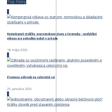
Top témy
1
Kempingové stoličky, nepremokave stany a termosky – spoľahlivá
výbava pre pohodlný pobyt v prírode
18. mája 2026
2
Premena záhrady na celoročný raj
25. januára 2025
3