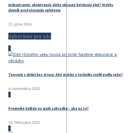
Jednostranný, obojstranný alebo okrasný betónový plot? Krátky
slovník pred stavaním oplotenia
22. júna 2024
Vyberáme pre vás
1
Tvorenie s deťmi bez stresu: Aké motívy a techniky zvoliť podľa veku?
4. novembra 2025
2
Premeňte balkón na malú záhradku – ako na to?
16. februára 2025
3