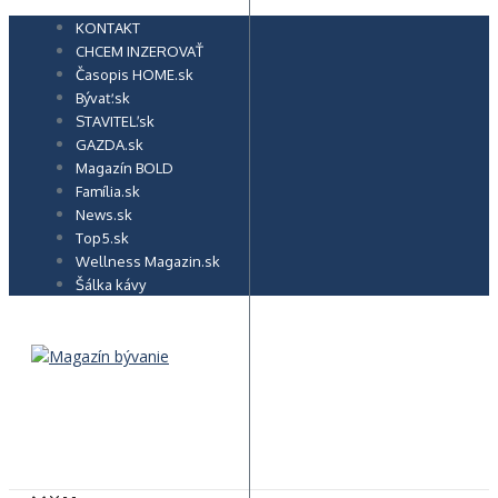
Preskočiť
KONTAKT
na
CHCEM INZEROVAŤ
obsah
Časopis HOME.sk
Bývať.sk
STAVITEĽ.sk
GAZDA.sk
Magazín BOLD
Família.sk
News.sk
Top5.sk
Wellness Magazin.sk
Šálka kávy