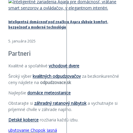
Inteligentná domácnosť pod značkou Aqara sľubuje komfort,
bezpečnosť a moderné technológie
5. januára 2025
Partneri
Kvalitné a spoľahlivé
vchodové dvere
Široký výber
kvalitných odpudzovačov
za bezkonkurenčné
ceny nájdete na
odpudzovace.sk
Najlepšie
domáce meteostanice
Obstarajte si
záhradný ratanový nábytok
a vychutnajte si
príjemné chvíle v záhrade naplno.
Detské koberce
rozžiaria každú izbu.
ubytovanie Chopok Jasná