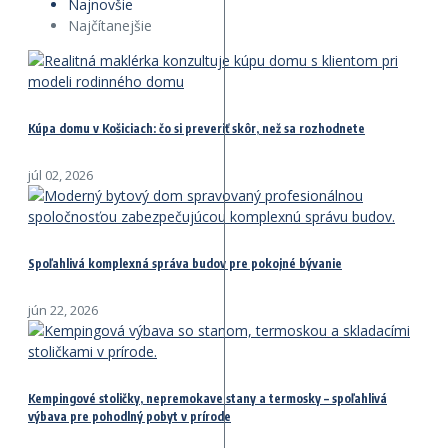
Najnovšie
Najčítanejšie
Kúpa domu v Košiciach: čo si preveriť skôr, než sa rozhodnete
júl 02, 2026
Spoľahlivá komplexná správa budov pre pokojné bývanie
jún 22, 2026
Kempingové stoličky, nepremokave stany a termosky – spoľahlivá
výbava pre pohodlný pobyt v prírode