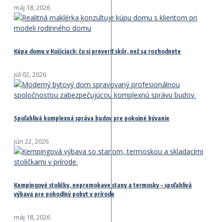
máj 18, 2026
Kúpa domu v Košiciach: čo si preveriť skôr, než sa rozhodnete
júl 02, 2026
Spoľahlivá komplexná správa budov pre pokojné bývanie
jún 22, 2026
Kempingové stoličky, nepremokave stany a termosky – spoľahlivá
výbava pre pohodlný pobyt v prírode
máj 18, 2026