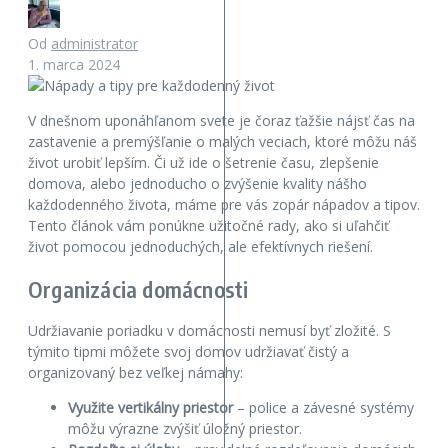
Od
administrator
1. marca 2024
V dnešnom uponáhľanom svete je čoraz ťažšie nájsť čas na
zastavenie a premýšľanie o malých veciach, ktoré môžu náš
život urobiť lepším. Či už ide o šetrenie času, zlepšenie
domova, alebo jednoducho o zvýšenie kvality nášho
každodenného života, máme pre vás zopár nápadov a tipov.
Tento článok vám ponúkne užitočné rady, ako si uľahčiť
život pomocou jednoduchých, ale efektívnych riešení.
Organizácia domácnosti
Udržiavanie poriadku v domácnosti nemusí byť zložité. S
týmito tipmi môžete svoj domov udržiavať čistý a
organizovaný bez veľkej námahy:
Využite vertikálny priestor
– police a závesné systémy
môžu výrazne zvýšiť úložný priestor.