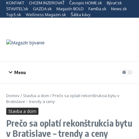
Preskočiť na obsah
KONTAKT
CHCEM INZEROVAŤ
Časopis HOME.sk
Bývať.sk
STAVITEĽ.sk
GAZDA.sk
Magazín BOLD
Família.sk
News.sk
Top5.sk
Wellness Magazin.sk
Šálka kávy
Menu
Domov
/
Stavba a dom
/
Prečo sa oplatí rekonštrukcia bytu v
Bratislave – trendy a ceny
Stavba a dom
Prečo sa oplatí rekonštrukcia bytu
v Bratislave – trendy a ceny