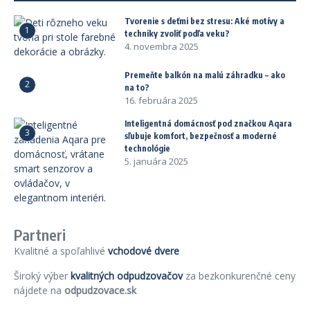
Tvorenie s deťmi bez stresu: Aké motívy a
1
techniky zvoliť podľa veku?
4. novembra 2025
Premeňte balkón na malú záhradku – ako
2
na to?
16. februára 2025
Inteligentná domácnosť pod značkou Aqara
3
sľubuje komfort, bezpečnosť a moderné
technológie
5. januára 2025
Partneri
Kvalitné a spoľahlivé
vchodové dvere
Široký výber
kvalitných odpudzovačov
za bezkonkurenčné ceny
nájdete na
odpudzovace.sk