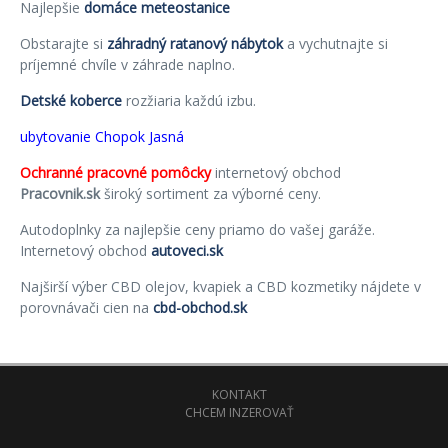
Najlepšie
domáce meteostanice
Obstarajte si
záhradný ratanový nábytok
a vychutnajte si
príjemné chvíle v záhrade naplno.
Detské koberce
rozžiaria každú izbu.
ubytovanie Chopok Jasná
Ochranné pracovné pomôcky
internetový obchod
Pracovnik.sk
široký sortiment za výborné ceny.
Autodoplnky za najlepšie ceny priamo do vašej garáže.
Internetový obchod
autoveci.sk
Najširší výber CBD olejov, kvapiek a CBD kozmetiky nájdete v
porovnávači cien na
cbd-obchod.sk
KONTAKT
CHCEM INZEROVAŤ