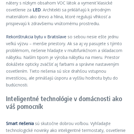
nátery s nízkym obsahom VOC látok a vymeniť klasické
osvetlenie za
LED
. Architekti sa prikláňajú k prírodným
materiálom ako drevo a hlina, ktoré regulujú vlhkosť a
prispievajú k zdravšiemu vnútornému prostrediu.
Rekonštrukcia bytu v Bratislave
so sebou nesie ešte jednu
veľkú výzvu – menšie priestory. Ak sa aj vy pasujete s týmto
problémom, riešenie hľadajte v multifunkčnom a skladacom
nábytku. Naším tipom je výroba nábytku na mieru. Priestor
dokážete opticky zväčšiť aj farbami a správne nastaveným
osvetlením. Tieto riešenia sú síce drahšou vstupnou
investíciou, ale prinášajú úsporu a vyššiu hodnotu bytu do
budúcnosti.
Inteligentné technológie v domácnosti ako
váš pomocník
Smart riešenia
sú skutočne dobrou voľbou. Vyhľadajte
technologické novinky ako inteligentné termostaty, osvetlenie