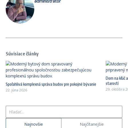
administrator
Súvisiace články
Dom na kľúč 
starostí
Spoľahlivá komplexná správa budov pre pokojné bývanie
29. októbra 
22. júna 2026
Hľadať:
Najnovšie
Najčítanejšie