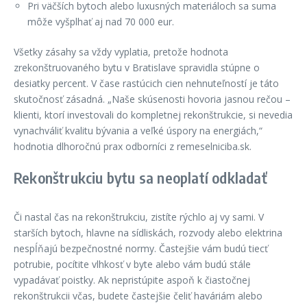
Pri väčších bytoch alebo luxusných materiáloch sa suma
môže vyšplhať aj nad 70 000 eur.
Všetky zásahy sa vždy vyplatia, pretože hodnota
zrekonštruovaného bytu v Bratislave spravidla stúpne o
desiatky percent. V čase rastúcich cien nehnuteľností je táto
skutočnosť zásadná. „Naše skúsenosti hovoria jasnou rečou –
klienti, ktorí investovali do kompletnej rekonštrukcie, si nevedia
vynachváliť kvalitu bývania a veľké úspory na energiách,“
hodnotia dlhoročnú prax odborníci z remeselniciba.sk.
Rekonštrukciu bytu sa neoplatí odkladať
Či nastal čas na rekonštrukciu, zistíte rýchlo aj vy sami. V
starších bytoch, hlavne na sídliskách, rozvody alebo elektrina
nespĺňajú bezpečnostné normy. Častejšie vám budú tiecť
potrubie, pocítite vlhkosť v byte alebo vám budú stále
vypadávať poistky. Ak nepristúpite aspoň k čiastočnej
rekonštrukcii včas, budete častejšie čeliť haváriám alebo