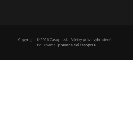
Copyright: © 2026 Casopis.sk – Všetky práva vyhradené. |
Používame
Spravodajský časopis X