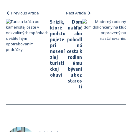
Previous Article
Next Article
5 rizík,
Dom
ktoré
na kľúč
podstu
ako
pujete
pohodl
pri
ná
nosení
cesta k
zlej
rodinn
turisti
ému
ckej
bývani
obuvi
u bez
staros
tí