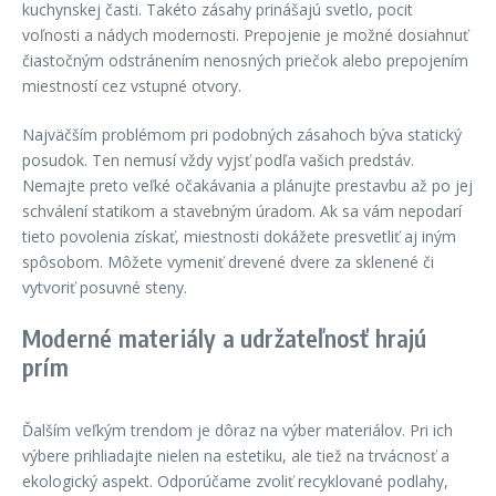
kuchynskej časti. Takéto zásahy prinášajú svetlo, pocit
voľnosti a nádych modernosti. Prepojenie je možné dosiahnuť
čiastočným odstránením nenosných priečok alebo prepojením
miestností cez vstupné otvory.
Najväčším problémom pri podobných zásahoch býva statický
posudok. Ten nemusí vždy vyjsť podľa vašich predstáv.
Nemajte preto veľké očakávania a plánujte prestavbu až po jej
schválení statikom a stavebným úradom. Ak sa vám nepodarí
tieto povolenia získať, miestnosti dokážete presvetliť aj iným
spôsobom. Môžete vymeniť drevené dvere za sklenené či
vytvoriť posuvné steny.
Moderné materiály a udržateľnosť hrajú
prím
Ďalším veľkým trendom je dôraz na výber materiálov. Pri ich
výbere prihliadajte nielen na estetiku, ale tiež na trvácnosť a
ekologický aspekt. Odporúčame zvoliť recyklované podlahy,