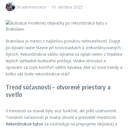
Od
administrator
19. októbra 2025
Bratislava je mesto s najširšou ponukou nehnuteľností. Dopyt
po bývaní rastie hlavne pri novostavbách a zrekonštruovaných
bytoch. Rekonštrukcia vášho bývania sa oplatí nielen z hľadiska
lepších vyhliadok budúceho predaja. Vďaka renovácii a
opravám sa zvýši komfort vášho bývania. Aké sú nové trendy a
koľko vás bude rekonštrukcia stáť?
Trend súčasnosti – otvorené priestory a
svetlo
V minulosti sa stavali byty síce funkčné, ale príliš uzatvorené.
Trendom súčasnosti je snaha otvoriť a presvetliť miestnosti.
Rekonštrukcie bytov
sa sústreďujú na prepojenie obývacej a