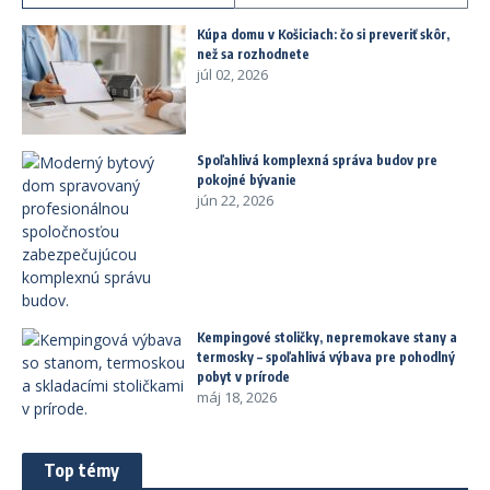
Kúpa domu v Košiciach: čo si preveriť skôr,
než sa rozhodnete
júl 02, 2026
Spoľahlivá komplexná správa budov pre
pokojné bývanie
jún 22, 2026
Kempingové stoličky, nepremokave stany a
termosky – spoľahlivá výbava pre pohodlný
pobyt v prírode
máj 18, 2026
Top témy