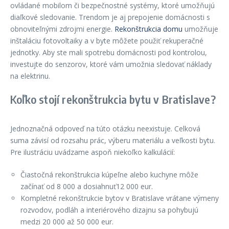
ovládané mobilom či bezpečnostné systémy, ktoré umožňujú
diaľkové sledovanie. Trendom je aj prepojenie domácnosti s
obnoviteľnými zdrojmi energie.
Rekonštrukcia domu
umožňuje
inštaláciu fotovoltaiky a v byte môžete použiť rekuperačné
jednotky. Aby ste mali spotrebu domácnosti pod kontrolou,
investujte do senzorov, ktoré vám umožnia sledovať náklady
na elektrinu.
Koľko stojí rekonštrukcia bytu v Bratislave?
Jednoznačná odpoveď na túto otázku neexistuje. Celková
suma závisí od rozsahu prác, výberu materiálu a veľkosti bytu.
Pre ilustráciu uvádzame aspoň niekoľko kalkulácií:
Čiastočná rekonštrukcia kúpeľne alebo kuchyne môže
začínať od 8 000 a dosiahnuť12 000 eur.
Kompletné rekonštrukcie bytov v Bratislave vrátane výmeny
rozvodov, podláh a interiérového dizajnu sa pohybujú
medzi 20 000 až 50 000 eur.