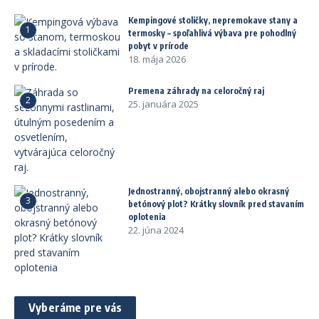
Kempingové stoličky, nepremokave stany a
1
termosky – spoľahlivá výbava pre pohodlný
pobyt v prírode
18. mája 2026
Premena záhrady na celoročný raj
2
25. januára 2025
Jednostranný, obojstranný alebo okrasný
3
betónový plot? Krátky slovník pred stavaním
oplotenia
22. júna 2024
Vyberáme pre vás