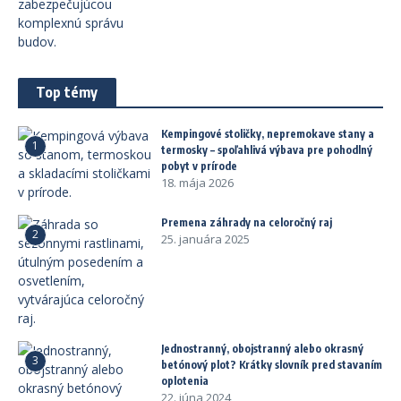
Top témy
Kempingové stoličky, nepremokave stany a
1
termosky – spoľahlivá výbava pre pohodlný
pobyt v prírode
18. mája 2026
Premena záhrady na celoročný raj
2
25. januára 2025
Jednostranný, obojstranný alebo okrasný
3
betónový plot? Krátky slovník pred stavaním
oplotenia
22. júna 2024