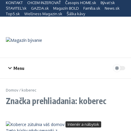
Preskočiť na obsah
KONTAKT
CHCEM INZEROVAŤ
Časopis HOME.sk
Bývať.sk
STAVITEĽ.sk
GAZDA.sk
Magazín BOLD
Família.sk
News.sk
Top5.sk
Wellness Magazin.sk
Šálka kávy
Menu
Domov
/
koberec
Značka prehliadania: koberec
Interiér a nábytok