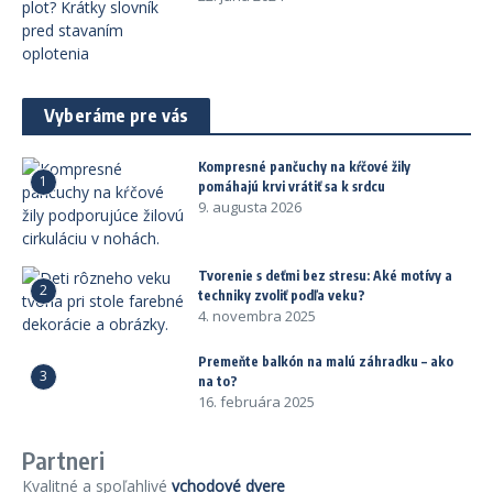
Vyberáme pre vás
Kompresné pančuchy na kŕčové žily
1
pomáhajú krvi vrátiť sa k srdcu
9. augusta 2026
Tvorenie s deťmi bez stresu: Aké motívy a
2
techniky zvoliť podľa veku?
4. novembra 2025
Premeňte balkón na malú záhradku – ako
3
na to?
16. februára 2025
Partneri
Kvalitné a spoľahlivé
vchodové dvere