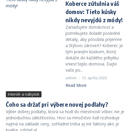
Koberce zútulnia váš
domov: Tieto kúsky
nikdy nevyjdú z módy!
Zariaďujete domácnosť a
potrebujete doladiť posledné
detaily, aby pôsobila príjemne
a štýlovo zároveň? Koberec je
tým pravým kúskom, ktorý
dokáže do každého príbytku
vniesť teplo domova. Dajte
vaše po...
admin
13. apríla 2020
Read More
Interiér a nábytok
Čoho sa držať pri výbere novej podlahy?
Výber dobrej podlahy, ktorá sa hodí do miestnosti vôbec nie je
jednoduchou záležitosťou. Hoci sa množstvo ľudí rozhoduje
najmä na základe ceny, zohľadniť treba aj iné faktory ako je
kvalita, vzhľad al...