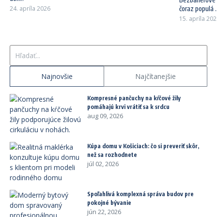
24. apríla 2026
čoraz populá ..
15. apríla 20
Hľadať:
Najnovšie
Najčítanejšie
Kompresné pančuchy na kŕčové žily
pomáhajú krvi vrátiť sa k srdcu
aug 09, 2026
Kúpa domu v Košiciach: čo si preveriť skôr,
než sa rozhodnete
júl 02, 2026
Spoľahlivá komplexná správa budov pre
pokojné bývanie
jún 22, 2026