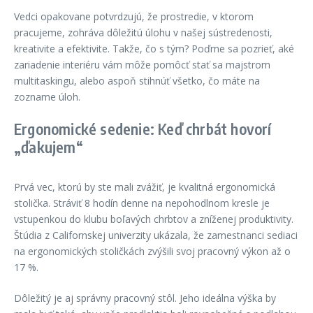
Vedci opakovane potvrdzujú, že prostredie, v ktorom
pracujeme, zohráva dôležitú úlohu v našej sústredenosti,
kreativite a efektivite. Takže, čo s tým? Poďme sa pozrieť, aké
zariadenie interiéru vám môže pomôcť stať sa majstrom
multitaskingu, alebo aspoň stihnúť všetko, čo máte na
zozname úloh.
Ergonomické sedenie: Keď chrbát hovorí
„ďakujem“
Prvá vec, ktorú by ste mali zvážiť, je kvalitná ergonomická
stolička. Stráviť 8 hodín denne na nepohodlnom kresle je
vstupenkou do klubu boľavých chrbtov a zníženej produktivity.
Štúdia z Californskej univerzity ukázala, že zamestnanci sediaci
na ergonomických stoličkách zvýšili svoj pracovný výkon až o
17 %.
Dôležitý je aj správny pracovný stôl. Jeho ideálna výška by