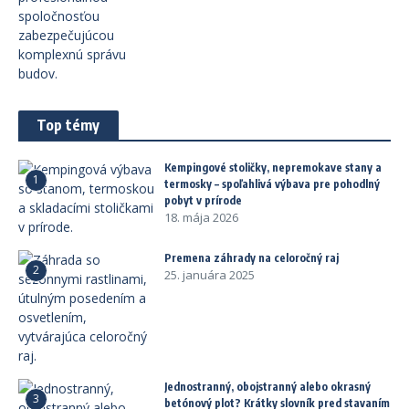
Top témy
Kempingové stoličky, nepremokave stany a
1
termosky – spoľahlivá výbava pre pohodlný
pobyt v prírode
18. mája 2026
Premena záhrady na celoročný raj
2
25. januára 2025
Jednostranný, obojstranný alebo okrasný
3
betónový plot? Krátky slovník pred stavaním