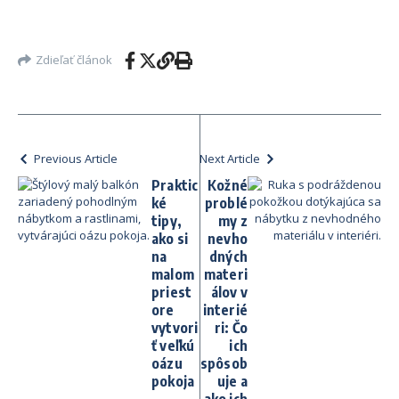
Zdieľať článok
Previous Article
Next Article
Praktic
Kožné
ké
problé
tipy,
my z
ako si
nevho
na
dných
malom
materi
priest
álov v
ore
interié
vytvori
ri: Čo
ť veľkú
ich
oázu
spôsob
pokoja
uje a
ako ich