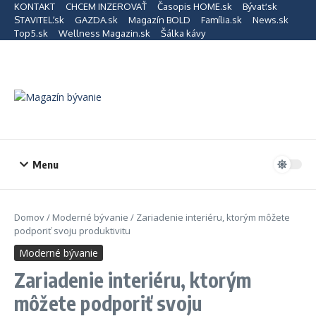
Preskočiť na obsah
KONTAKT
CHCEM INZEROVAŤ
Časopis HOME.sk
Bývať.sk
STAVITEĽ.sk
GAZDA.sk
Magazín BOLD
Família.sk
News.sk
Top5.sk
Wellness Magazin.sk
Šálka kávy
Menu
Domov
/
Moderné bývanie
/
Zariadenie interiéru, ktorým môžete
podporiť svoju produktivitu
Moderné bývanie
Zariadenie interiéru, ktorým
môžete podporiť svoju