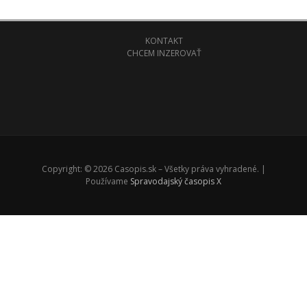
KONTAKT
CHCEM INZEROVAŤ
Copyright: © 2026 Casopis.sk – Všetky práva vyhradené. |
Používame
Spravodajský časopis X