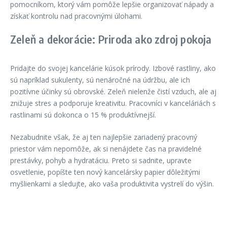
pomocníkom, ktorý vám pomôže lepšie organizovať nápady a
získať kontrolu nad pracovnými úlohami.
Zeleň a dekorácie: Priroda ako zdroj pokoja
Pridajte do svojej kancelárie kúsok prírody. Izbové rastliny, ako
sú napríklad sukulenty, sú nenáročné na údržbu, ale ich
pozitívne účinky sú obrovské. Zeleň nielenže čistí vzduch, ale aj
znižuje stres a podporuje kreativitu. Pracovníci v kanceláriách s
rastlinami sú dokonca o 15 % produktívnejší.
Nezabudnite však, že aj ten najlepšie zariadený pracovný
priestor vám nepomôže, ak si nenájdete čas na pravidelné
prestávky, pohyb a hydratáciu. Preto si sadnite, upravte
osvetlenie, popíšte ten nový kancelársky papier dôležitými
myšlienkami a sledujte, ako vaša produktivita vystrelí do výšin.