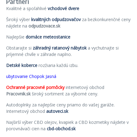
Partneri
Kvalitné a spoľahlivé
vchodové dvere
Široký výber
kvalitných odpudzovačov
za bezkonkurenčné ceny
nájdete na
odpudzovace.sk
Najlepšie
domáce meteostanice
Obstarajte si
záhradný ratanový nábytok
a vychutnajte si
príjemné chvíle v záhrade naplno.
Detské koberce
rozžiaria každú izbu.
ubytovanie Chopok Jasná
Ochranné pracovné pomôcky
internetový obchod
Pracovnik.sk
široký sortiment za výborné ceny.
Autodoplnky za najlepšie ceny priamo do vašej garáže.
Internetový obchod
autoveci.sk
Najširší výber CBD olejov, kvapiek a CBD kozmetiky nájdete v
porovnávači cien na
cbd-obchod.sk