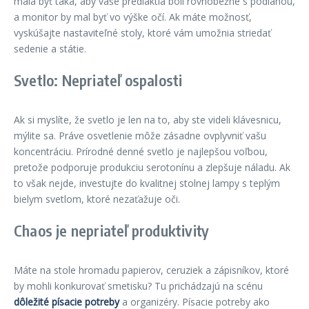
mala byť taká, aby vaše predlaktia boli rovnobežné s podlahou,
a monitor by mal byť vo výške očí. Ak máte možnosť,
vyskúšajte nastaviteľné stoly, ktoré vám umožnia striedať
sedenie a státie.
Svetlo: Nepriateľ ospalosti
Ak si myslíte, že svetlo je len na to, aby ste videli klávesnicu,
mýlite sa. Práve osvetlenie môže zásadne ovplyvniť vašu
koncentráciu. Prírodné denné svetlo je najlepšou voľbou,
pretože podporuje produkciu serotonínu a zlepšuje náladu. Ak
to však nejde, investujte do kvalitnej stolnej lampy s teplým
bielym svetlom, ktoré nezaťažuje oči.
Chaos je nepriateľ produktivity
Máte na stole hromadu papierov, ceruziek a zápisníkov, ktoré
by mohli konkurovať smetisku? Tu prichádzajú na scénu
dôležité písacie potreby
a organizéry. Písacie potreby ako