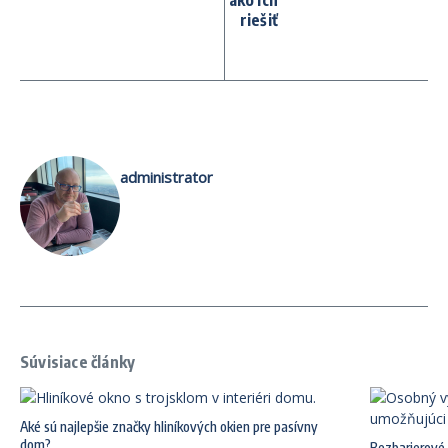
riešiť
administrator
Súvisiace články
Aké sú najlepšie značky hliníkových okien pre pasívny
dom?
Bezbarierové 