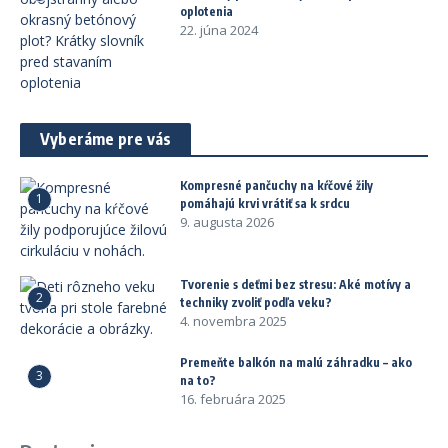
oplotenia
22. júna 2024
Vyberáme pre vás
Kompresné pančuchy na kŕčové žily
1
pomáhajú krvi vrátiť sa k srdcu
9. augusta 2026
Tvorenie s deťmi bez stresu: Aké motívy a
2
techniky zvoliť podľa veku?
4. novembra 2025
Premeňte balkón na malú záhradku – ako
3
na to?
16. februára 2025