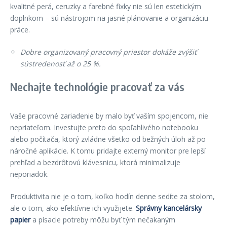
kvalitné perá, ceruzky a farebné fixky nie sú len estetickým
doplnkom – sú nástrojom na jasné plánovanie a organizáciu
práce.
Dobre organizovaný pracovný priestor dokáže zvýšiť
sústredenosť až o 25 %.
Nechajte technológie pracovať za vás
Vaše pracovné zariadenie by malo byť vaším spojencom, nie
nepriateľom. Investujte preto do spoľahlivého notebooku
alebo počítača, ktorý zvládne všetko od bežných úloh až po
náročné aplikácie. K tomu pridajte externý monitor pre lepší
prehľad a bezdrôtovú klávesnicu, ktorá minimalizuje
neporiadok.
Produktivita nie je o tom, koľko hodín denne sedíte za stolom,
ale o tom, ako efektívne ich využijete.
Správny kancelársky
papier
a písacie potreby môžu byť tým nečakaným