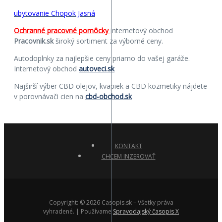
ubytovanie Chopok Jasná
Ochranné pracovné pomôcky
internetový obchod
Pracovnik.sk
široký sortiment za výborné ceny.
Autodoplnky za najlepšie ceny priamo do vašej garáže.
Internetový obchod
autoveci.sk
Najširší výber CBD olejov, kvapiek a CBD kozmetiky nájdete
v porovnávači cien na
cbd-obchod.sk
KONTAKT
CHCEM INZEROVAŤ
Copyright: © 2026 Casopis.sk – Všetky práva
vyhradené. | Používame
Spravodajský časopis X