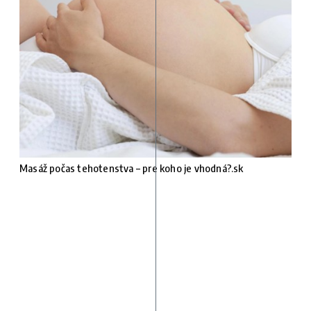
Masáž počas tehotenstva – pre koho je vhodná?.sk