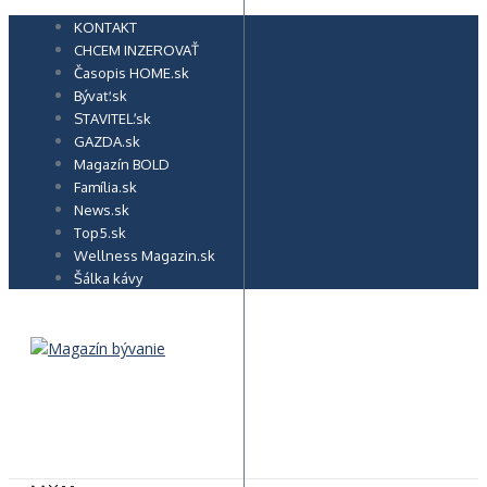
Preskočiť
KONTAKT
na
CHCEM INZEROVAŤ
obsah
Časopis HOME.sk
Bývať.sk
STAVITEĽ.sk
GAZDA.sk
Magazín BOLD
Família.sk
News.sk
Top5.sk
Wellness Magazin.sk
Šálka kávy