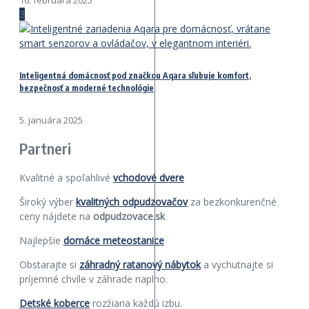
16. februára 2025
3
Inteligentná domácnosť pod značkou Aqara sľubuje komfort,
bezpečnosť a moderné technológie
5. januára 2025
Partneri
Kvalitné a spoľahlivé
vchodové dvere
Široký výber
kvalitných odpudzovačov
za bezkonkurenčné
ceny nájdete na
odpudzovace.sk
Najlepšie
domáce meteostanice
Obstarajte si
záhradný ratanový nábytok
a vychutnajte si
príjemné chvíle v záhrade naplno.
Detské koberce
rozžiaria každú izbu.