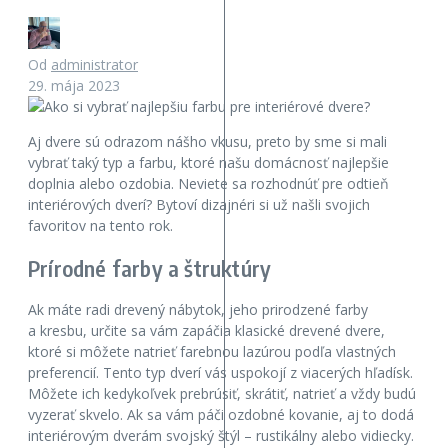
Od
administrator
29. mája 2023
Aj dvere sú odrazom nášho vkusu, preto by sme si mali
vybrať taký typ a farbu, ktoré našu domácnosť najlepšie
doplnia alebo ozdobia. Neviete sa rozhodnúť pre odtieň
interiérových dverí? Bytoví dizajnéri si už našli svojich
favoritov na tento rok.
Prírodné farby a štruktúry
Ak máte radi drevený nábytok, jeho prirodzené farby
a kresbu, určite sa vám zapáčia klasické drevené dvere,
ktoré si môžete natrieť farebnou lazúrou podľa vlastných
preferencií. Tento typ dverí vás uspokojí z viacerých hľadísk.
Môžete ich kedykoľvek prebrúsiť, skrátiť, natrieť a vždy budú
vyzerať skvelo. Ak sa vám páči ozdobné kovanie, aj to dodá
interiérovým dverám svojský štýl – rustikálny alebo vidiecky.