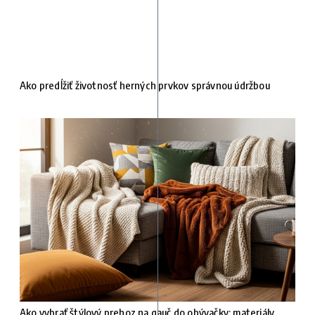
Ako predĺžiť životnosť herných prvkov správnou údržbou
Ako vybrať štýlový prehoz na gauč do obývačky: materiály,