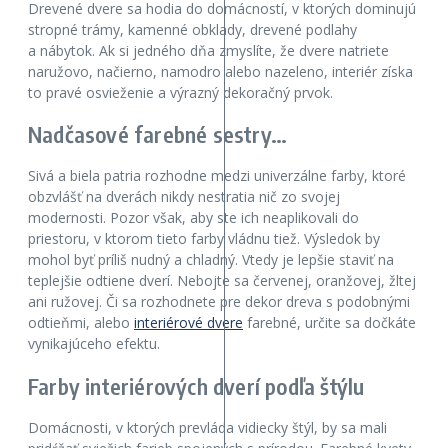
Drevené dvere sa hodia do domácností, v ktorých dominujú
stropné trámy, kamenné obklady, drevené podlahy
a nábytok. Ak si jedného dňa zmyslíte, že dvere natriete
naružovo, načierno, namodro alebo nazeleno, interiér získa
to pravé osvieženie a výrazný dekoračný prvok.
Nadčasové farebné sestry…
Sivá a biela patria rozhodne medzi univerzálne farby, ktoré
obzvlášť na dverách nikdy nestratia nič zo svojej
modernosti. Pozor však, aby ste ich neaplikovali do
priestoru, v ktorom tieto farby vládnu tiež. Výsledok by
mohol byť príliš nudný a chladný. Vtedy je lepšie staviť na
teplejšie odtiene dverí. Nebojte sa červenej, oranžovej, žltej
ani ružovej. Či sa rozhodnete pre dekor dreva s podobnými
odtieňmi, alebo
interiérové dvere
farebné, určite sa dočkáte
vynikajúceho efektu.
Farby interiérových dverí podľa štýlu
Domácnosti, v ktorých prevláda vidiecky štýl, by sa mali