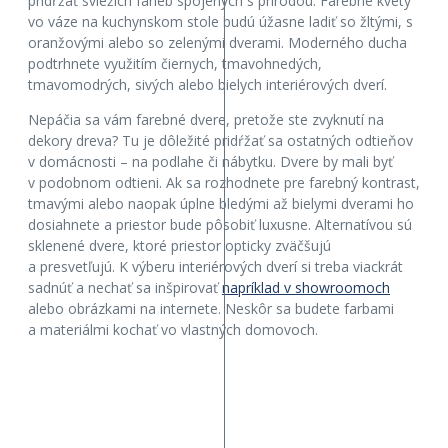
pridŕžať sviežich farieb spojených s prírodou. Farebné kvety
vo váze na kuchynskom stole budú úžasne ladiť so žltými, s
oranžovými alebo so zelenými dverami. Moderného ducha
podtrhnete využitím čiernych, tmavohnedých,
tmavomodrých, sivých alebo bielych interiérových dverí.
Nepáčia sa vám farebné dvere, pretože ste zvyknutí na
dekory dreva? Tu je dôležité pridŕžať sa ostatných odtieňov
v domácnosti – na podlahe či nábytku. Dvere by mali byť
v podobnom odtieni. Ak sa rozhodnete pre farebný kontrast,
tmavými alebo naopak úplne bledými až bielymi dverami ho
dosiahnete a priestor bude pôsobiť luxusne. Alternatívou sú
sklenené dvere, ktoré priestor opticky zväčšujú
a presvetľujú. K výberu interiérových dverí si treba viackrát
sadnúť a nechať sa inšpirovať
napríklad v showroomoch
alebo obrázkami na internete. Neskôr sa budete farbami
a materiálmi kochať vo vlastných domovoch.