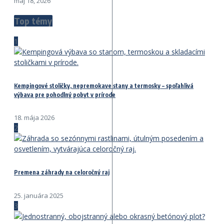
máj 18, 2026
Top témy
1
Kempingové stoličky, nepremokave stany a termosky – spoľahlivá
výbava pre pohodlný pobyt v prírode
18. mája 2026
2
Premena záhrady na celoročný raj
25. januára 2025
3