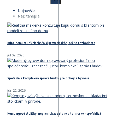
Najnovšie
Najčítanejšie
Kúpa domu v Košiciach: čo si preveriť skôr, než sa rozhodnete
júl 02, 2026
Spoľahlivá komplexná správa budov pre pokojné bývanie
jún 22, 2026
Kempingové stoličky, nepremokave stany a termosky – spoľahlivá