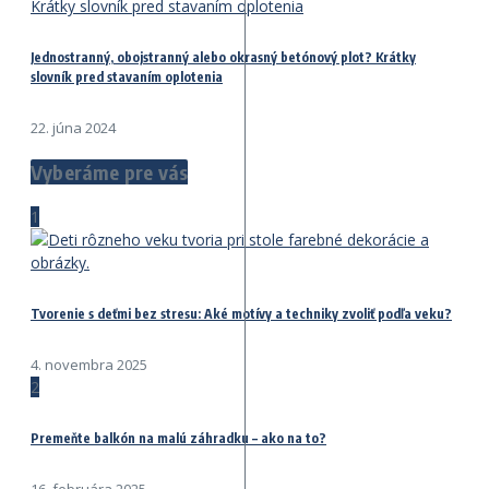
Jednostranný, obojstranný alebo okrasný betónový plot? Krátky
slovník pred stavaním oplotenia
22. júna 2024
Vyberáme pre vás
1
Tvorenie s deťmi bez stresu: Aké motívy a techniky zvoliť podľa veku?
4. novembra 2025
2
Premeňte balkón na malú záhradku – ako na to?