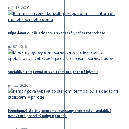
máj 18, 2026
Kúpa domu v Košiciach: čo si preveriť skôr, než sa rozhodnete
júl 02, 2026
Spoľahlivá komplexná správa budov pre pokojné bývanie
jún 22, 2026
Kempingové stoličky, nepremokave stany a termosky – spoľahlivá
výbava pre pohodlný pobyt v prírode