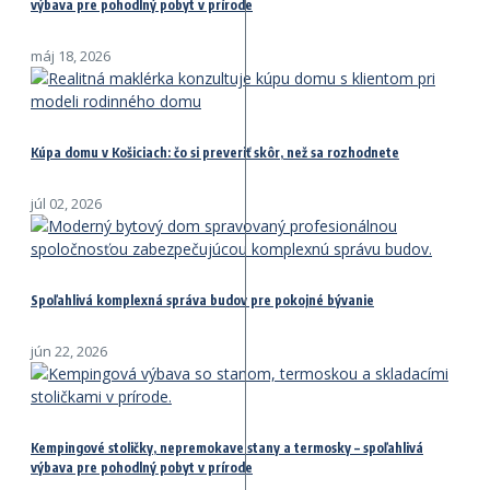
výbava pre pohodlný pobyt v prírode
máj 18, 2026
Kúpa domu v Košiciach: čo si preveriť skôr, než sa rozhodnete
júl 02, 2026
Spoľahlivá komplexná správa budov pre pokojné bývanie
jún 22, 2026
Kempingové stoličky, nepremokave stany a termosky – spoľahlivá
výbava pre pohodlný pobyt v prírode