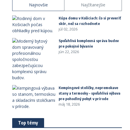
Najnovšie
Najčítanejšie
Kúpa domu v Košiciach: čo si preveriť
skôr, než sa rozhodnete
júl 02, 2026
Spoľahlivá komplexná správa budov
pre pokojné bývanie
jún 22, 2026
Kempingové stoličky, nepremokave
stany a termosky – spoľahlivá výbava
pre pohodlný pobyt v prírode
máj 18, 2026
Top témy