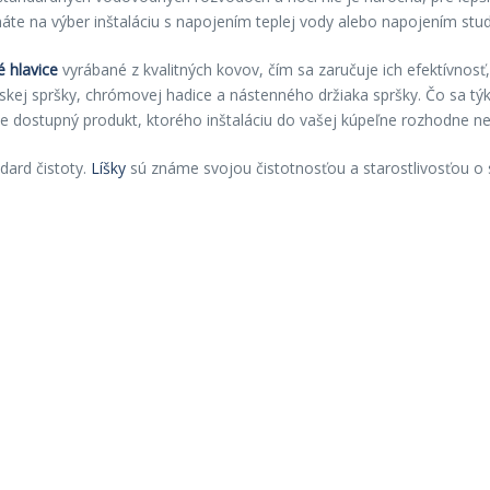
áte na výber inštaláciu s napojením teplej vody alebo napojením stu
 hlavice
vyrábané z kvalitných kovov, čím sa zaručuje ich efektívnosť,
skej spršky, chrómovej hadice a nástenného držiaka spršky. Čo sa týk
 dostupný produkt, ktorého inštaláciu do vašej kúpeľne rozhodne ne
dard čistoty.
Líšky
sú známe svojou čistotnosťou a starostlivosťou o s