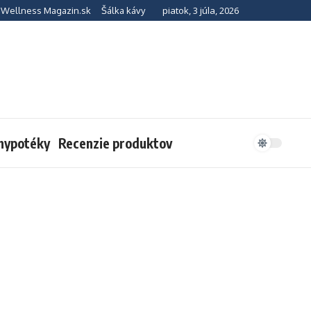
piatok, 3 júla, 2026
Wellness Magazin.sk
Šálka kávy
 hypotéky
Recenzie produktov