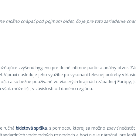
e možno chápať pod pojmom bidet, čo je pre toto zariadenie charakt
žňujúce zvýšenú hygienu pre dolné intímne partie a análny otvor. Z
. V praxi nasleduje jeho využitie po vykonaní telesnej potreby v klas
očia a sú bežne používané vo viacerých krajinách západnej Európy, Ju
 však môže líšiť v závislosti od daného regiónu.
je ručná
bidetová sprška
, s pomocou ktorej sa možno zbaviť nečistôt 
 štandardných vodovodných rozvodoch a hoci nie je náročná, pre lepš