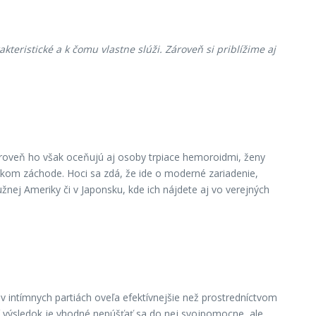
eristické a k čomu vlastne slúži. Zároveň si priblížime aj
ároveň ho však oceňujú aj osoby trpiace hemoroidmi, ženy
ickom záchode. Hoci sa zdá, že ide o moderné zariadenie,
žnej Ameriky či v Japonsku, kde ich nájdete aj vo verejných
v intímnych partiách oveľa efektívnejšie než prostredníctvom
í výsledok je vhodné nepúšťať sa do nej svojpomocne, ale