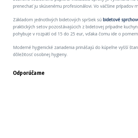
prenechať ju skúsenému profesionálovi. Vo väčšine prípadov m
Základom jednotlivých bidetových spršiek sú
bidetové sprchové
praktických setov pozostávajúcich z bidetovej prípadne kuchyn
pohybuje v rozpätí od 15 do 25 eur, vďaka čomu ide o pomerne
Moderné hygienické zariadenia prinášajú do kúpeľne vyšší štan
dôležitosť osobnej hygieny.
Odporúčame