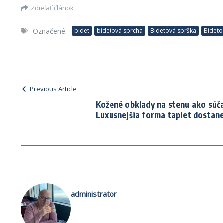
Zdieľať článok
Označené:
bidet
bidetová sprcha
Bidetová sprška
Bideto
Previous Article
Kožené obklady na stenu ako súč
Luxusnejšia forma tapiet dostan
administrator