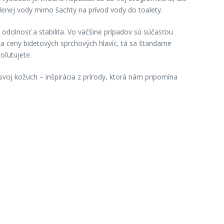
denej vody mimo šachty na prívod vody do toalety.
 odolnosť a stabilita. Vo väčšine prípadov sú súčasťou
a ceny bidetových sprchových hlavíc, tá sa štandarne
oľutujete.
voj kožuch – inšpirácia z prírody, ktorá nám pripomína