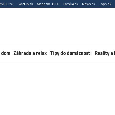
AVITEĽ.sk
GAZDA.sk
Magazín BOLD
Família.sk
News.sk
Top5.sk
a dom
Záhrada a relax
Tipy do domácnosti
Reality a