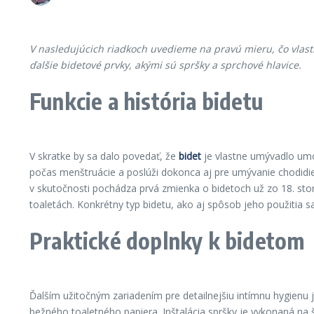
V nasledujúcich riadkoch uvedieme na pravú mieru, čo vlastn
ďalšie bidetové prvky, akými sú spršky a sprchové hlavice.
Funkcie a história bidetu
V skratke by sa dalo povedať, že
bidet
je vlastne umývadlo umo
počas menštruácie a poslúži dokonca aj pre umývanie chodidiel
v skutočnosti pochádza prvá zmienka o bidetoch už zo 18. stor
toaletách. Konkrétny typ bidetu, ako aj spôsob jeho použitia sa
Praktické doplnky k bidetom
Ďalším užitočným zariadením pre detailnejšiu intímnu hygienu 
bežného toaletného papiera. Inštalácia spršky je vykonaná na