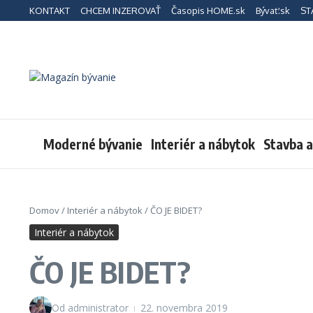
Preskočiť na obsah
KONTAKT
CHCEM INZEROVAŤ
Časopis HOME.sk
Bývať.sk
ST
Moderné bývanie
Interiér a nábytok
Stavba 
Domov
/
Interiér a nábytok
/
ČO JE BIDET?
Interiér a nábytok
ČO JE BIDET?
Od
administrator
22. novembra 2019