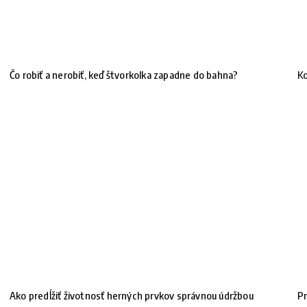
Čo robiť a nerobiť, keď štvorkolka zapadne do bahna?
Ko
Ako predĺžiť životnosť herných prvkov správnou údržbou
Pr