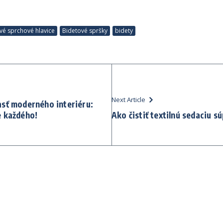
vé sprchové hlavice
Bidetové spršky
bidety
Next Article
asť moderného interiéru:
e každého!
Ako čistiť textilnú sedaciu s