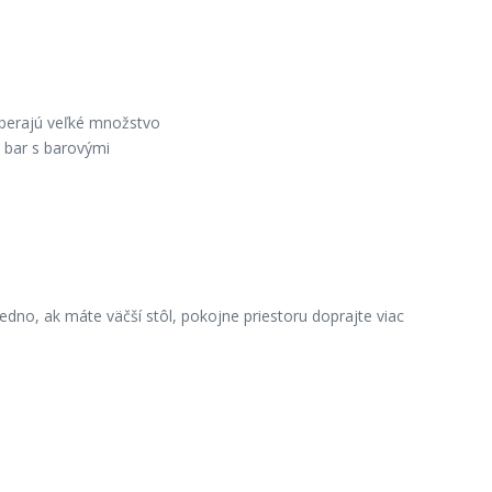
aberajú veľké množstvo
e bar s barovými
no, ak máte väčší stôl, pokojne priestoru doprajte viac