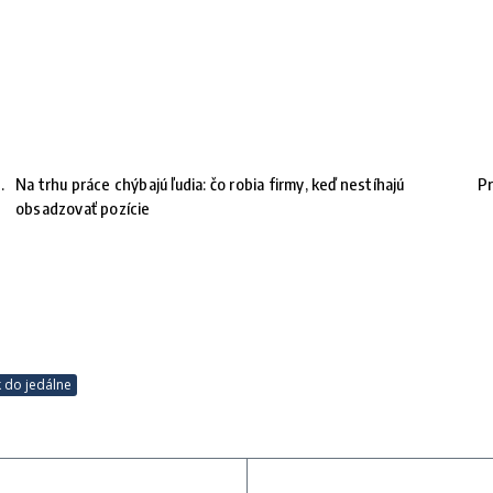
.
Na trhu práce chýbajú ľudia: čo robia firmy, keď nestíhajú
Pr
obsadzovať pozície
 do jedálne