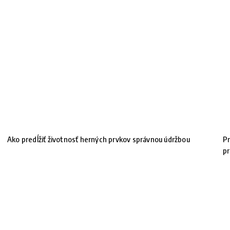
Ako predĺžiť životnosť herných prvkov správnou údržbou
Pr
pr