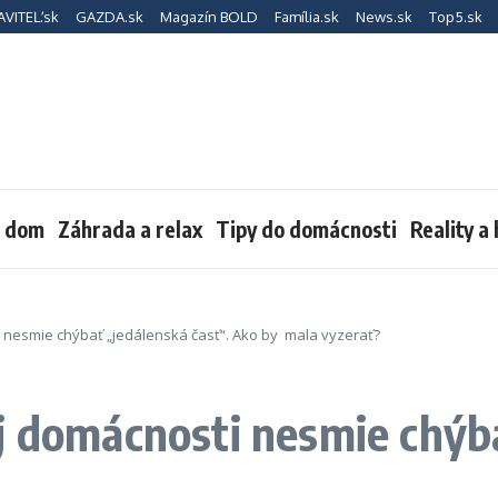
AVITEĽ.sk
GAZDA.sk
Magazín BOLD
Família.sk
News.sk
Top5.sk
a dom
Záhrada a relax
Tipy do domácnosti
Reality a
 nesmie chýbať „jedálenská časť“. Ako by mala vyzerať?
j domácnosti nesmie chýba