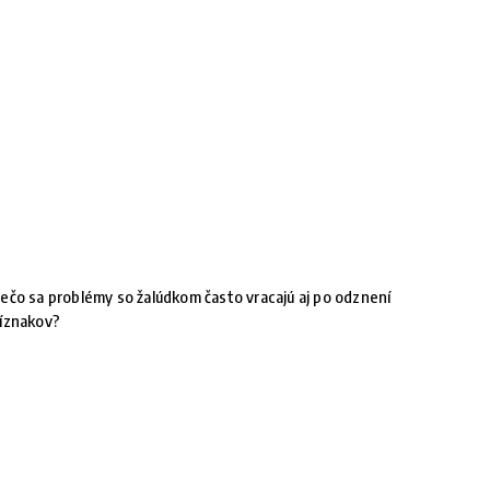
ečo sa problémy so žalúdkom často vracajú aj po odznení
íznakov?