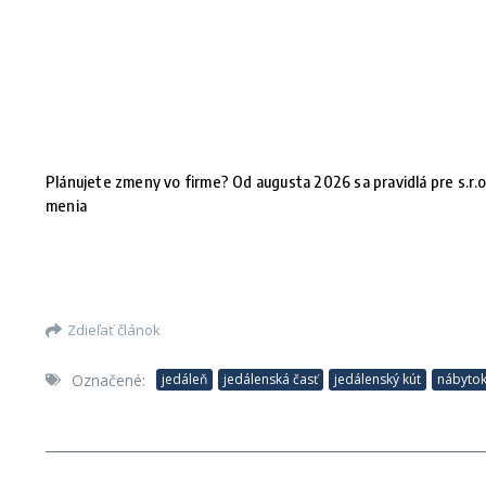
Plánujete zmeny vo firme? Od augusta 2026 sa pravidlá pre s.r.o
menia
Zdieľať článok
Označené:
jedáleň
jedálenská časť
jedálenský kút
nábytok