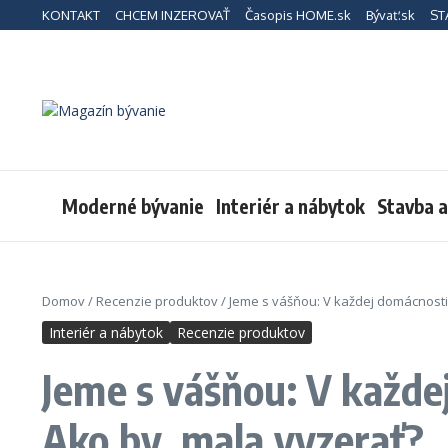
Preskočiť na obsah
KONTAKT
CHCEM INZEROVAŤ
Časopis HOME.sk
Bývať.sk
ST
Moderné bývanie
Interiér a nábytok
Stavba 
Domov
/
Recenzie produktov
/
Jeme s vášňou: V každej domácnosti
Interiér a nábytok
Recenzie produktov
Jeme s vášňou: V každe
Ako by mala vyzerať?