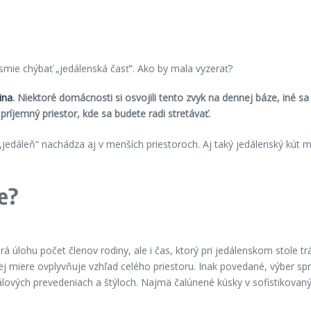
ina
. Niektoré domácnosti si osvojili tento zvyk na dennej báze, iné s
príjemný priestor, kde sa budete radi stretávať.
edáleň“ nachádza aj v menších priestoroch. Aj taký jedálenský kút mô
e?
á úlohu počet členov rodiny, ale i čas, ktorý pri jedálenskom stole tr
ľkej miere ovplyvňuje vzhľad celého priestoru. Inak povedané, výber sp
lových prevedeniach a štýloch. Najmä čalúnené kúsky v sofistikovanýc