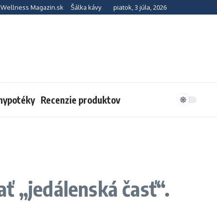
piatok, 3 júla, 2026
Wellness Magazin.sk
Šálka kávy
 hypotéky
Recenzie produktov
ť „jedálenská časť“.