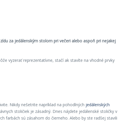
a zídu za jedálenským stolom pri večeri alebo aspoň pri nejakej
že vyzerať reprezentatívne, stačí ak stavíte na vhodné prvky
ávite. Nikdy nešetrite napríklad na pohodlných
jedálenských
rávnych stoličiek je zásadný. Dnes nájdete jedálenské stoličky v
h farbách sú zásahom do čierneho. Alebo by ste radšej stavili