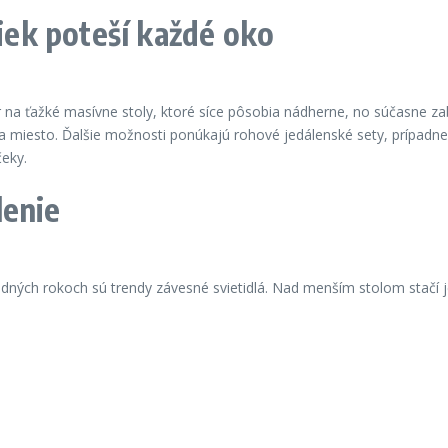
čiek poteší každé oko
 na ťažké masívne stoly, ktoré síce pôsobia nádherne, no súčasne z
ria miesto. Ďalšie možnosti ponúkajú rohové jedálenské sety, prípadn
čeky.
lenie
ých rokoch sú trendy závesné svietidlá. Nad menším stolom stačí jed