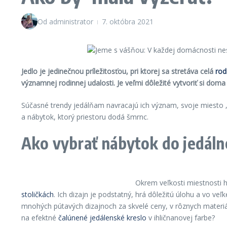
Od
administrator
7. októbra 2021
Jedlo je jedinečnou príležitosťou, pri ktorej sa stretáva celá
rod
významnej rodinnej udalosti. Je veľmi dôležité vytvoriť si doma 
Súčasné trendy jedálňam navracajú ich význam, svoje miesto „j
a nábytok, ktorý priestoru dodá šmrnc.
Ako vybrať nábytok do jedáln
Okrem veľkosti miestnosti hr
stoličkách
. Ich dizajn je podstatný, hrá dôležitú úlohu a vo ve
mnohých pútavých dizajnoch za skvelé ceny, v rôznych materiá
na efektné
čalúnené jedálenské kreslo
v ihličnanovej farbe?