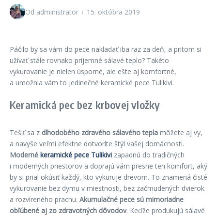
Od
administrator
15. októbra 2019
Páčilo by sa vám do pece nakladať iba raz za deň, a pritom si
užívať stále rovnako príjemné sálavé teplo? Takéto
vykurovanie je nielen úsporné, ale ešte aj komfortné,
a umožnia vám to jedinečné keramické pece Tulikivi.
Keramická pec bez krbovej vložky
Tešiť sa z
dlhodobého zdravého sálavého tepla
môžete aj vy,
a navyše veľmi efektne dotvoríte štýl vašej domácnosti.
Moderné
keramické pece Tulikivi
zapadnú do tradičných
i moderných priestorov a doprajú vám presne ten komfort, aký
by si prial okúsiť každý, kto vykuruje drevom. To znamená čisté
vykurovanie bez dymu v miestnosti, bez začmudených dvierok
a rozvíreného prachu.
Akumulačné pece sú mimoriadne
obľúbené aj zo zdravotných dôvodov
. Keďže produkujú sálavé