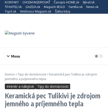
Preskočiť na obsah
KONTAKT
CHCEM INZEROVAŤ
Časopis HOME.sk
Bývať.sk
STAVITEĽ.sk
GAZDA.sk
Magazín BOLD
Família.sk
News.sk
Top5.sk
Wellness Magazin.sk
Šálka kávy
Menu
Domov
/
Tipy do domácnosti
/
Keramická pec Tulikivi je zdrojom
jemného a príjemného tepla
Interiér a nábytok
Tipy do domácnosti
Keramická pec Tulikivi je zdrojom
jemného a príjemného tepla