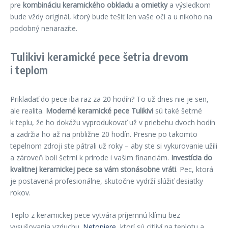
pre
kombináciu keramického obkladu a omietky
a výsledkom
bude vždy originál, ktorý bude tešiť len vaše oči a u nikoho na
podobný nenarazíte.
Tulikivi keramické pece šetria drevom
i teplom
Prikladať do pece iba raz za 20 hodín? To už dnes nie je sen,
ale realita.
Moderné keramické pece Tulikivi
sú také šetrné
k teplu, že ho dokážu vyprodukovať už v priebehu dvoch hodín
a zadržia ho až na približne 20 hodín. Presne po takomto
tepelnom zdroji ste pátrali už roky – aby ste si vykurovanie užili
a zároveň boli šetrní k prírode i vašim financiám.
Investícia do
kvalitnej keramickej pece sa vám stonásobne vráti
. Pec, ktorá
je postavená profesionálne, skutočne vydrží slúžiť desiatky
rokov.
Teplo z keramickej pece vytvára príjemnú klímu bez
vysušovania vzduchu.
Netopiere
, ktorí sú citliví na teplotu a