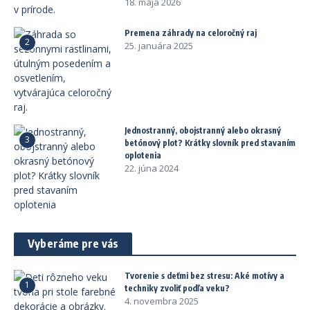
18. mája 2026
Premena záhrady na celoročný raj
2
25. januára 2025
Jednostranný, obojstranný alebo okrasný
3
betónový plot? Krátky slovník pred stavaním
oplotenia
22. júna 2024
Vyberáme pre vás
Tvorenie s deťmi bez stresu: Aké motívy a
1
techniky zvoliť podľa veku?
4. novembra 2025