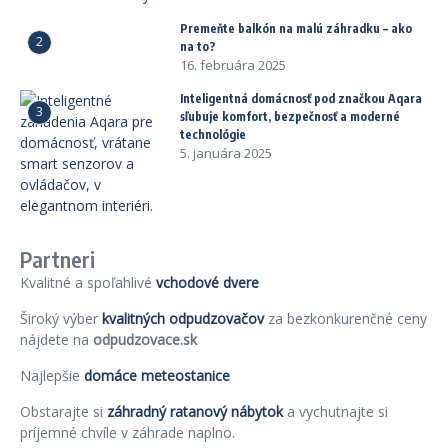
Premeňte balkón na malú záhradku – ako
2
na to?
16. februára 2025
Inteligentná domácnosť pod značkou Aqara
3
sľubuje komfort, bezpečnosť a moderné
technológie
5. januára 2025
Partneri
Kvalitné a spoľahlivé
vchodové dvere
Široký výber
kvalitných odpudzovačov
za bezkonkurenčné ceny
nájdete na
odpudzovace.sk
Najlepšie
domáce meteostanice
Obstarajte si
záhradný ratanový nábytok
a vychutnajte si
príjemné chvíle v záhrade naplno.