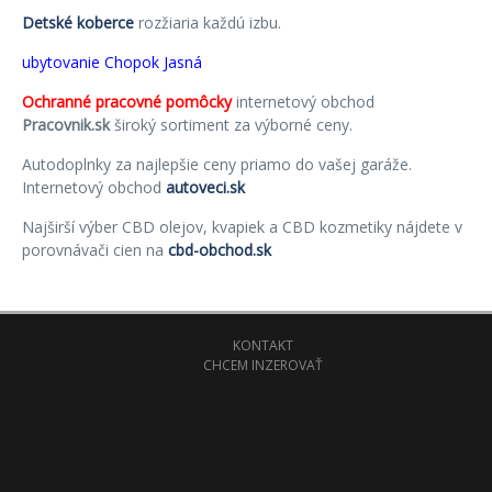
Detské koberce
rozžiaria každú izbu.
ubytovanie Chopok Jasná
Ochranné pracovné pomôcky
internetový obchod
Pracovnik.sk
široký sortiment za výborné ceny.
Autodoplnky za najlepšie ceny priamo do vašej garáže.
Internetový obchod
autoveci.sk
Najširší výber CBD olejov, kvapiek a CBD kozmetiky nájdete v
porovnávači cien na
cbd-obchod.sk
KONTAKT
CHCEM INZEROVAŤ