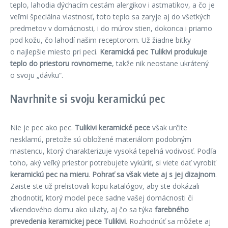
teplo, lahodia dýchacím cestám alergikov i astmatikov, a čo je
veľmi špeciálna vlastnosť, toto teplo sa zaryje aj do všetkých
predmetov v domácnosti, i do múrov stien, dokonca i priamo
pod kožu, čo lahodí našim receptorom. Už žiadne bitky
o najlepšie miesto pri peci.
Keramická pec Tulikivi produkuje
teplo do priestoru rovnomerne
, takže nik neostane ukrátený
o svoju „dávku“.
Navrhnite si svoju keramickú pec
Nie je pec ako pec.
Tulikivi keramické pece
však určite
nesklamú, pretože sú obložené materiálom podobným
mastencu, ktorý charakterizuje vysoká tepelná vodivosť. Podľa
toho, aký veľký priestor potrebujete vykúriť, si viete dať vyrobiť
keramickú pec na mieru
.
Pohrať sa však viete aj s jej dizajnom
.
Zaiste ste už prelistovali kopu katalógov, aby ste dokázali
zhodnotiť, ktorý model pece sadne vašej domácnosti či
víkendového domu ako uliaty, aj čo sa týka
farebného
prevedenia keramickej pece Tulikivi
. Rozhodnúť sa môžete aj