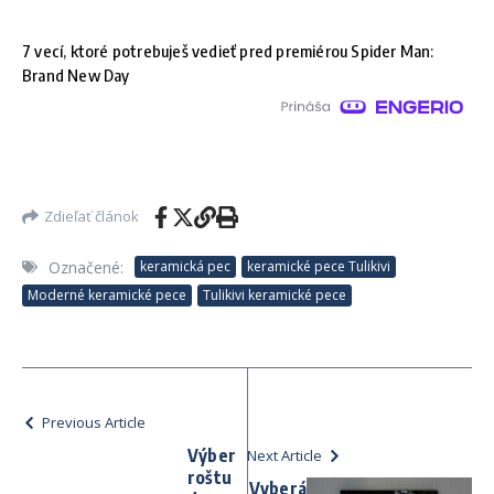
7 vecí, ktoré potrebuješ vedieť pred premiérou Spider Man:
Brand New Day
Zdieľať článok
Označené:
keramická pec
keramické pece Tulikivi
Moderné keramické pece
Tulikivi keramické pece
Previous Article
Výber
Next Article
roštu
Vyberá