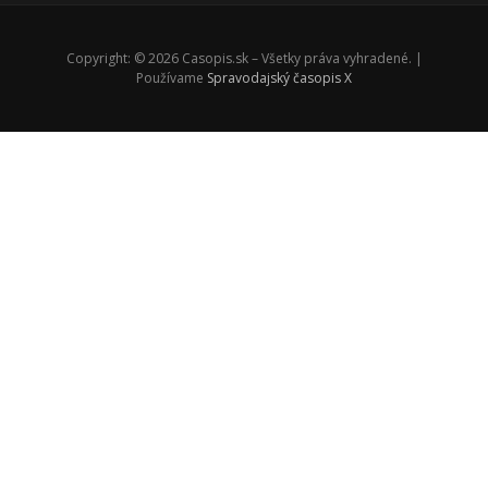
Copyright: © 2026 Casopis.sk – Všetky práva vyhradené. |
Používame
Spravodajský časopis X