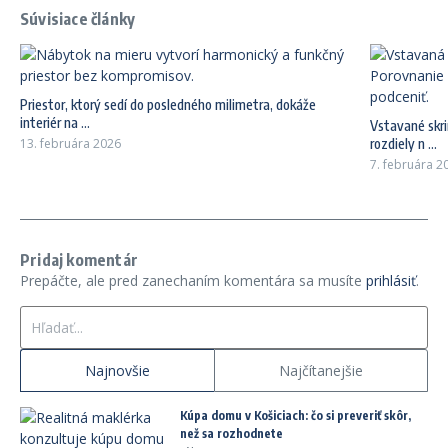
Súvisiace články
Priestor, ktorý sedí do posledného milimetra, dokáže
interiér na ...
Vstavané skri
13. februára 2026
rozdiely n ...
7. februára 2
Pridaj komentár
Prepáčte, ale pred zanechaním komentára sa musíte
prihlásiť
.
Hľadať:
Najnovšie
Najčítanejšie
Kúpa domu v Košiciach: čo si preveriť skôr,
než sa rozhodnete