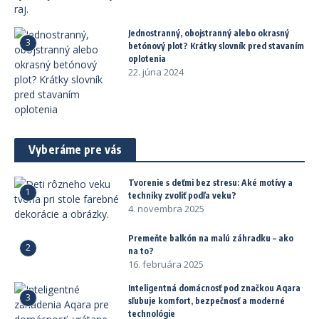
Jednostranný, obojstranný alebo okrasný
3
betónový plot? Krátky slovník pred stavaním
oplotenia
22. júna 2024
Vyberáme pre vás
Tvorenie s deťmi bez stresu: Aké motívy a
1
techniky zvoliť podľa veku?
4. novembra 2025
Premeňte balkón na malú záhradku – ako
2
na to?
16. februára 2025
Inteligentná domácnosť pod značkou Aqara
3
sľubuje komfort, bezpečnosť a moderné
technológie