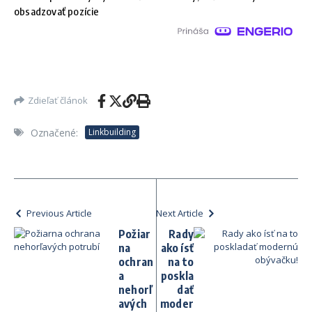
obsadzovať pozície
Zdieľať článok
Označené:
Linkbuilding
Previous Article
Next Article
Požiar
Rady
na
ako ísť
ochran
na to
a
poskla
nehorľ
dať
avých
moder