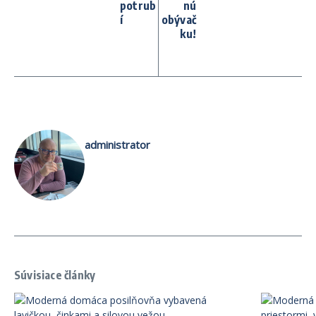
potrub
nú
í
obývač
ku!
administrator
Súvisiace články