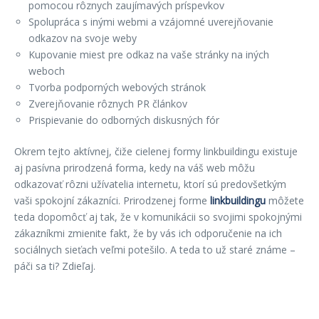
pomocou rôznych zaujímavých príspevkov
Spolupráca s inými webmi a vzájomné uverejňovanie
odkazov na svoje weby
Kupovanie miest pre odkaz na vaše stránky na iných
weboch
Tvorba podporných webových stránok
Zverejňovanie rôznych PR článkov
Prispievanie do odborných diskusných fór
Okrem tejto aktívnej, čiže cielenej formy linkbuildingu existuje
aj pasívna prirodzená forma, kedy na váš web môžu
odkazovať rôzni užívatelia internetu, ktorí sú predovšetkým
vaši spokojní zákazníci. Prirodzenej forme
linkbuildingu
môžete
teda dopomôcť aj tak, že v komunikácii so svojimi spokojnými
zákazníkmi zmienite fakt, že by vás ich odporučenie na ich
sociálnych sieťach veľmi potešilo. A teda to už staré známe –
páči sa ti? Zdieľaj.