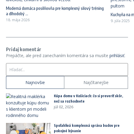
Moderná domáca posilňovňa pre komplexný silový tréning
a dlhodobý ...
Kuchyňa na mi
18. mája 2026
9. júla 2025
Pridaj komentár
Prepáčte, ale pred zanechaním komentára sa musíte
prihlásiť
.
Hľadať:
Najnovšie
Najčítanejšie
Kúpa domu v Košiciach: čo si preveriť skôr,
než sa rozhodnete
júl 02, 2026
Spoľahlivá komplexná správa budov pre
pokojné bývanie