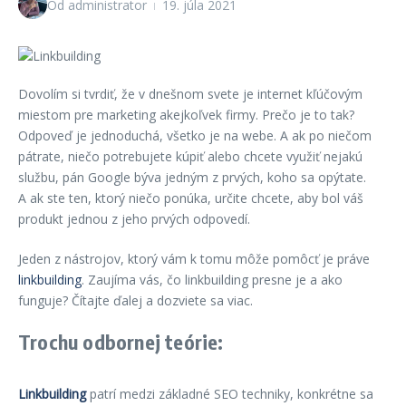
Od
administrator
19. júla 2021
Dovolím si tvrdiť, že v dnešnom svete je internet kľúčovým
miestom pre marketing akejkoľvek firmy. Prečo je to tak?
Odpoveď je jednoduchá, všetko je na webe. A ak po niečom
pátrate, niečo potrebujete kúpiť alebo chcete využiť nejakú
službu, pán Google býva jedným z prvých, koho sa opýtate.
A ak ste ten, ktorý niečo ponúka, určite chcete, aby bol váš
produkt jednou z jeho prvých odpovedí.
Jeden z nástrojov, ktorý vám k tomu môže pomôcť je práve
linkbuilding
. Zaujíma vás, čo linkbuilding presne je a ako
funguje? Čítajte ďalej a dozviete sa viac.
Trochu odbornej teórie:
Linkbuilding
patrí medzi základné SEO techniky, konkrétne sa