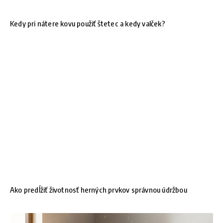
Kedy pri nátere kovu použiť štetec a kedy valček?
Ako predĺžiť životnosť herných prvkov správnou údržbou