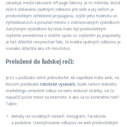
zaraďuje medzi takzvané off page faktory. Je to metóda, ktorá
slúži k získavaniu spätných odkazov pre web a jej cieľom je
predovšetkým zefektívniť propagáciu, zvýšiť jeho hodnotu vo
vyhľadávačoch a posunúť miesto v zobrazovaných výsledkoch.
Zaručeným výsledkom by teda malo byť predovšetkým
zvýšenie povedomia o značke spolu so zvýšením jej popularity.
Je tiež dôležité nevynechať fakt, že kvalita spätných odkazov je
rovnako dôležitá ako ich množstvo.
Preložené do ľudskej reči:
Je to v podstate veľmi jednoduché. Ak napríklad máte web, na
ktorom predávate
robotické vysávače
, bude cieľom dobrého
marketingu umiestniť odkaz na tieto webové stránky, na čo
najväčší počet miest na internete. A ako sa to konkrétne robí?
Takto:
Aktivity na sociálnych sieťach. Instagram, Facebook,
a podobne. Uverejňovanie odkazov na web predovšetkým