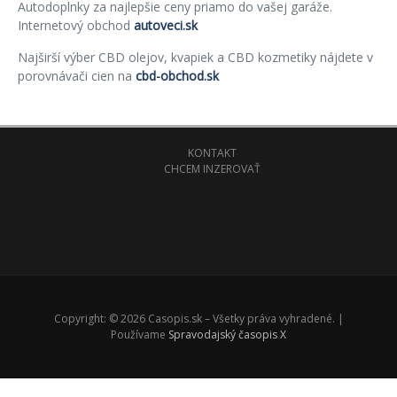
Autodoplnky za najlepšie ceny priamo do vašej garáže.
Internetový obchod
autoveci.sk
Najširší výber CBD olejov, kvapiek a CBD kozmetiky nájdete v
porovnávači cien na
cbd-obchod.sk
KONTAKT
CHCEM INZEROVAŤ
Copyright: © 2026 Casopis.sk – Všetky práva vyhradené. |
Používame
Spravodajský časopis X