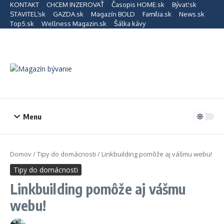
Preskočiť na obsah
KONTAKT
CHCEM INZEROVAŤ
Časopis HOME.sk
Bývať.sk
STAVITEĽ.sk
GAZDA.sk
Magazín BOLD
Família.sk
News.sk
Top5.sk
Wellness Magazin.sk
Šálka kávy
Menu
Domov
/
Tipy do domácnosti
/
Linkbuilding pomôže aj vášmu webu!
Tipy do domácnosti
Linkbuilding pomôže aj vášmu
webu!