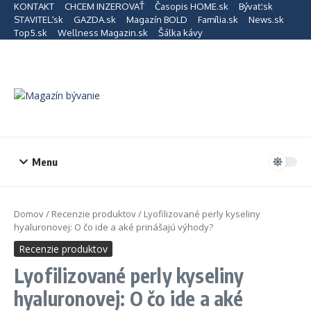
Preskočiť na obsah
KONTAKT
CHCEM INZEROVAŤ
Časopis HOME.sk
Bývať.sk
STAVITEĽ.sk
GAZDA.sk
Magazín BOLD
Família.sk
News.sk
Top5.sk
Wellness Magazin.sk
Šálka kávy
Menu
Domov
/
Recenzie produktov
/
Lyofilizované perly kyseliny
hyaluronovej: O čo ide a aké prinášajú výhody?
Recenzie produktov
Lyofilizované perly kyseliny
hyaluronovej: O čo ide a aké