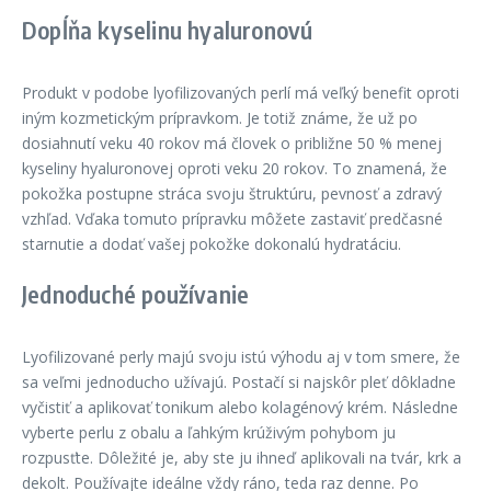
Dopĺňa kyselinu hyaluronovú
Produkt v podobe lyofilizovaných perlí má veľký benefit oproti
iným kozmetickým prípravkom. Je totiž známe, že už po
dosiahnutí veku 40 rokov má človek o približne 50 % menej
kyseliny hyaluronovej oproti veku 20 rokov. To znamená, že
pokožka postupne stráca svoju štruktúru, pevnosť a zdravý
vzhľad. Vďaka tomuto prípravku môžete zastaviť predčasné
starnutie a dodať vašej pokožke dokonalú hydratáciu.
Jednoduché používanie
Lyofilizované perly majú svoju istú výhodu aj v tom smere, že
sa veľmi jednoducho užívajú. Postačí si najskôr pleť dôkladne
vyčistiť a aplikovať tonikum alebo kolagénový krém. Následne
vyberte perlu z obalu a ľahkým krúživým pohybom ju
rozpusťte. Dôležité je, aby ste ju ihneď aplikovali na tvár, krk a
dekolt. Používajte ideálne vždy ráno, teda raz denne. Po