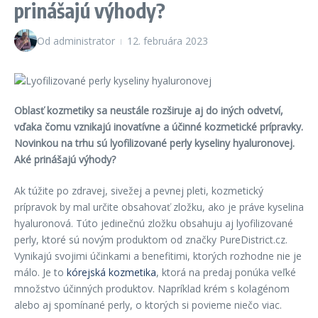
prinášajú výhody?
Od
administrator
12. februára 2023
Oblasť kozmetiky sa neustále rozširuje aj do iných odvetví,
vďaka čomu vznikajú inovatívne a účinné kozmetické prípravky.
Novinkou na trhu sú lyofilizované perly kyseliny hyaluronovej.
Aké prinášajú výhody?
Ak túžite po zdravej, sivežej a pevnej pleti, kozmetický
prípravok by mal určite obsahovať zložku, ako je práve kyselina
hyaluronová. Túto jedinečnú zložku obsahuju aj lyofilizované
perly, ktoré sú novým produktom od značky PureDistrict.cz.
Vynikajú svojimi účinkami a benefitimi, ktorých rozhodne nie je
málo. Je to
kórejská kozmetika
, ktorá na predaj ponúka veľké
množstvo účinných produktov. Napríklad krém s kolagénom
alebo aj spomínané perly, o ktorých si povieme niečo viac.