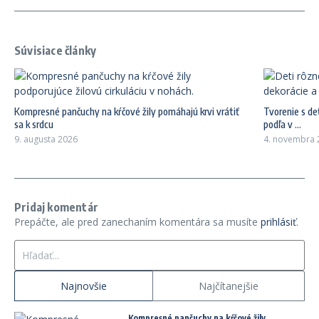
Súvisiace články
Kompresné pančuchy na kŕčové žily pomáhajú krvi vrátiť
Tvorenie s de
sa k srdcu
podľa v ...
9. augusta 2026
4. novembra 
Pridaj komentár
Prepáčte, ale pred zanechaním komentára sa musíte
prihlásiť
.
Hľadať:
Najnovšie
Najčítanejšie
Kompresné pančuchy na kŕčové žily