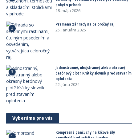
pobyt v prírode
18. mája 2026
Premena záhrady na celoročný raj
2
25. januára 2025
Jednostranný, obojstranný alebo okrasný
3
betónový plot? Krátky slovník pred stavaním
oplotenia
22. júna 2024
Vyberáme pre vás
Kompresné pančuchy na kŕčové žily
1
pomáhajú krvi vrátiť sa k srdcu