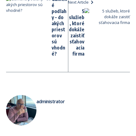
Next Article
é
podlah
5
y – do
služieb
akých
, ktoré
priest
dokáže
orov
zaistiť
sú
sťahov
vhodn
acia
é?
firma
administrator