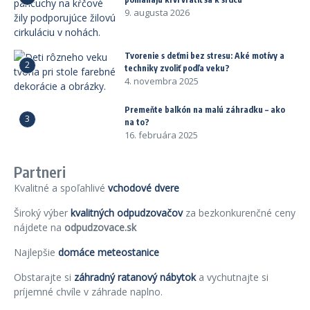
9. augusta 2026
Tvorenie s deťmi bez stresu: Aké motívy a
2
techniky zvoliť podľa veku?
4. novembra 2025
Premeňte balkón na malú záhradku – ako
3
na to?
16. februára 2025
Partneri
Kvalitné a spoľahlivé
vchodové dvere
Široký výber
kvalitných odpudzovačov
za bezkonkurenčné ceny
nájdete na
odpudzovace.sk
Najlepšie
domáce meteostanice
Obstarajte si
záhradný ratanový nábytok
a vychutnajte si
príjemné chvíle v záhrade naplno.