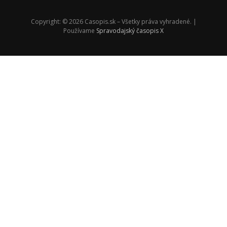
Copyright: © 2026 Casopis.sk – Všetky práva vyhradené. |
Používame
Spravodajský časopis X