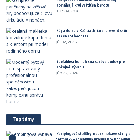
pomáhajú krvi vrátiť sa k srdcu
aug 09, 2026
Kúpa domu v Košiciach: čo si preveriť skôr,
než sa rozhodnete
júl 02, 2026
Spoľahlivá komplexná správa budov pre
pokojné bývanie
jún 22, 2026
Top témy
Kempingové stoličky, nepremokave stany a
1
termosky – spoľahlivá výbava pre pohodlný