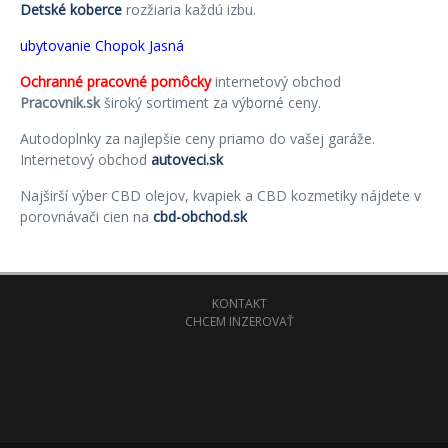
Detské koberce
rozžiaria každú izbu.
ubytovanie Chopok Jasná
Ochranné pracovné pomôcky
internetový obchod
Pracovnik.sk
široký sortiment za výborné ceny.
Autodoplnky za najlepšie ceny priamo do vašej garáže.
Internetový obchod
autoveci.sk
Najširší výber CBD olejov, kvapiek a CBD kozmetiky nájdete v
porovnávači cien na
cbd-obchod.sk
KONTAKT
CHCEM INZEROVAŤ