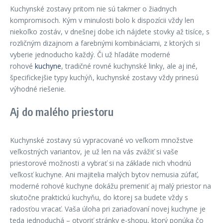
Kuchynské zostavy pritom nie sú takmer o žiadnych
kompromisoch. Kým v minulosti bolo k dispozícii vždy len
niekoľko zostáv, v dnešnej dobe ich nájdete stovky až tisíce, s
rozličným dizajnom a farebnými kombináciami, z ktorých si
vyberie jednoducho každý. Či už hľadáte moderné
rohové
kuchyne
, tradičné rovné kuchynské linky, ale aj iné,
špecifickejšie typy kuchýň, kuchynské zostavy vždy prinesú
výhodné riešenie.
Aj do malého priestoru
Kuchynské zostavy sú vypracované vo veľkom množstve
veľkostných variantov, je už len na vás zvážiť si vaše
priestorové možnosti a vybrať si na základe nich vhodnú
veľkosť kuchyne. Ani majitelia malých bytov nemusia zúfať,
moderné rohové kuchyne dokážu premeniť aj malý priestor na
skutočne praktickú kuchyňu, do ktorej sa budete vždy s
radosťou vracať. Vaša úloha pri zariaďovaní novej kuchyne je
teda jednoduchá – otvoriť stránky e-shopu, ktorý ponúka čo