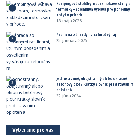
Kempingové stoličky, nepremokave stany a
1
termosky – spoľahlivá výbava pre pohodlný
pobyt v prírode
18. mája 2026
Premena záhrady na celoročný raj
2
25. januára 2025
Jednostranný, obojstranný alebo okrasný
3
betónový plot? Krátky slovník pred stavaním
oplotenia
22. júna 2024
Vyberáme pre vás