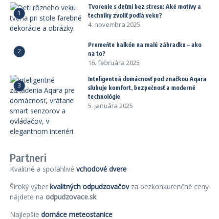
Tvorenie s deťmi bez stresu: Aké motívy a
1
techniky zvoliť podľa veku?
4. novembra 2025
Premeňte balkón na malú záhradku – ako
2
na to?
16. februára 2025
Inteligentná domácnosť pod značkou Aqara
3
sľubuje komfort, bezpečnosť a moderné
technológie
5. januára 2025
Partneri
Kvalitné a spoľahlivé
vchodové dvere
Široký výber
kvalitných odpudzovačov
za bezkonkurenčné ceny
nájdete na
odpudzovace.sk
Najlepšie
domáce meteostanice