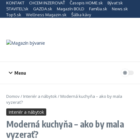
Preskočiť na obsah
KONTAKT
CHCEM INZEROVAŤ
Časopis HOME.sk
Bývať.sk
STAVITEĽ.sk
GAZDA.sk
Magazín BOLD
Família.sk
News.sk
Top5.sk
Wellness Magazin.sk
Šálka kávy
Menu
Domov
/
Interiér a nábytok
/
Moderná kuchyňa – ako by mala
vyzerať?
Interiér a nábytok
Moderná kuchyňa – ako by mala
vyzerať?