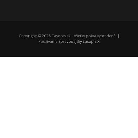
Copyright: © 2026 Casopis.sk – Všetky práva vyhradené. |
Používame
Spravodajský časopis X