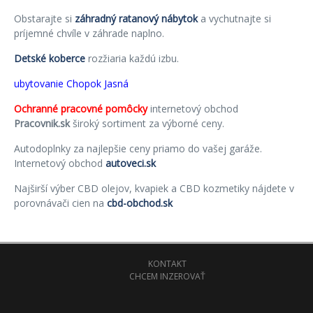
Obstarajte si
záhradný ratanový nábytok
a vychutnajte si
príjemné chvíle v záhrade naplno.
Detské koberce
rozžiaria každú izbu.
ubytovanie Chopok Jasná
Ochranné pracovné pomôcky
internetový obchod
Pracovnik.sk
široký sortiment za výborné ceny.
Autodoplnky za najlepšie ceny priamo do vašej garáže.
Internetový obchod
autoveci.sk
Najširší výber CBD olejov, kvapiek a CBD kozmetiky nájdete v
porovnávači cien na
cbd-obchod.sk
KONTAKT
CHCEM INZEROVAŤ