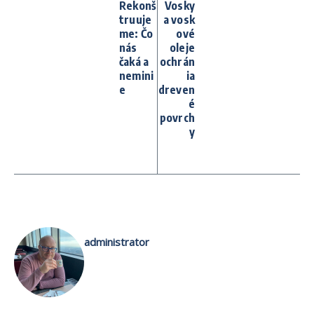
Rekonš
Vosky
truuje
a vosk
me: Čo
ové
nás
oleje
čaká a
ochrán
nemini
ia
e
dreven
é
povrch
y
administrator