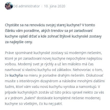
Od
administrator
10. júna 2020
Chystáte sa na renováciu svojej starej kuchyne? V tomto
článku vám poradíme, akých trendov sa pri zariaďovaní
kuchyne oplatí držať a kde zohnať štýlové kuchynské zostavy
za najlepšie ceny.
Práve spomínané kuchynské zostavy sú moderným riešením,
ktoré je pri zariaďovaní novej kuchyne nepochybne najlepšou
voľbou. Moderný svet je rýchly a už len málokto má čas
navrhovať si vlastnú kuchyňu od základov. Nehovoriac o tom,
že
kuchyňa
na mieru je poriadne drahým riešením. Diskutovať
musíte s interiérovým dizajnérom a následne mnohými ďalšími
ľuďmi, ktorí vám vašu novú kuchyňu vyrobia a namontujú. V
prípade kuchynských zostáv už túto prácu spravil niekto za vás
a v jednom „balení“ dostávate kompletné riešenie modernej
kuchyne so všetkým, čo ku nej patrí.