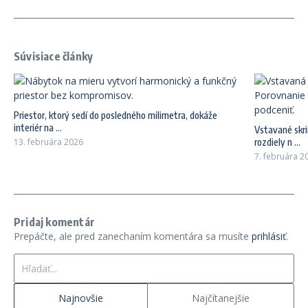
Súvisiace články
Priestor, ktorý sedí do posledného milimetra, dokáže
interiér na ...
Vstavané skri
13. februára 2026
rozdiely n ...
7. februára 2
Pridaj komentár
Prepáčte, ale pred zanechaním komentára sa musíte
prihlásiť
.
Hľadať:
Najnovšie
Najčítanejšie