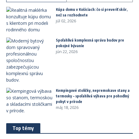
Kúpa domu v Košiciach: čo si preveriť skôr,
než sa rozhodnete
júl 02, 2026
Spoľahlivá komplexná správa budov pre
pokojné bývanie
jún 22, 2026
Kempingové stoličky, nepremokave stany a
termosky – spoľahlivá výbava pre pohodlný
pobyt v prírode
máj 18, 2026
Top témy