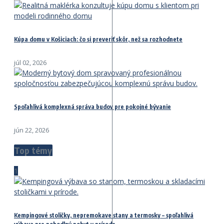
Kúpa domu v Košiciach: čo si preveriť skôr, než sa rozhodnete
júl 02, 2026
Spoľahlivá komplexná správa budov pre pokojné bývanie
jún 22, 2026
Top témy
1
Kempingové stoličky, nepremokave stany a termosky – spoľahlivá