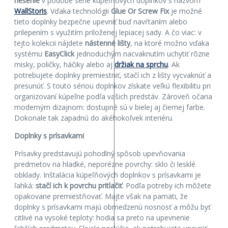
riešenie
v podobe série kúpeľňových doplnkov s názvom
WallStoris
. Vďaka technológii
Glue Or Screw Fix
je možné
tieto doplnky bezpečne upevniť buď navŕtaním alebo
prilepením s využitím priloženej lepiacej sady. A čo viac: v
tejto kolekcii nájdete
nástenné lišty
, na ktoré možno vďaka
systému
EasyClick
jednoduchým nacvaknutím uchytiť rôzne
misky, poličky, háčiky alebo aj
držiak
na
sprchu
. Ak
potrebujete doplnky premiestniť, stačí ich z lišty vycvaknúť a
presunúť. S touto sériou doplnkov získate veľkú flexibilitu pri
organizovaní kúpeľne podľa vašich predstáv. Zároveň očaria
moderným dizajnom: dostupné sú v bielej aj čiernej farbe.
Dokonale tak zapadnú do akéhokoľvek interiéru.
Doplnky s prísavkami
Prísavky predstavujú pohodlný spôsob upevňovania
predmetov na hladké, neporézne povrchy: sklo či lesklé
obklady. Inštalácia kúpeľňových doplnkov s prísavkami je
ľahká:
stačí ich k povrchu pritlačiť
. Podľa potreby ich môžete
opakovane premiestňovať. Majte však na pamäti, že
doplnky s prísavkami majú obmedzenú nosnosť a môžu byť
citlivé na vysoké teploty: hodia sa preto na upevnenie