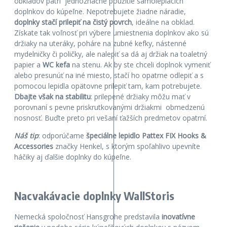
obkladov patrí jednoznačne použitie samolepiacich
doplnkov do kúpeľne. Nepotrebujete žiadne náradie,
doplnky stačí prilepiť na čistý povrch
, ideálne na obklad.
Získate tak voľnosť pri výbere umiestnenia doplnkov ako sú
držiaky na uteráky, poháre na zubné kefky, nástenné
mydelničky či poličky, ale nalepiť sa dá aj držiak na toaletný
papier a
WC
kefa
na stenu. Ak by ste chceli doplnok vymeniť
alebo presunúť na iné miesto, stačí ho opatrne odlepiť a s
pomocou lepidla opätovne prilepiť tam, kam potrebujete.
Dbajte však na stabilitu
: prilepené držiaky môžu mať v
porovnaní s pevne priskrutkovanými držiakmi obmedzenú
nosnosť. Buďte preto pri vešaní ťažších predmetov opatrní.
Náš tip
: odporúčame
špeciálne lepidlo Pattex FIX Hooks &
Accessories
značky Henkel, s ktorým spoľahlivo upevníte
háčiky aj ďalšie doplnky do kúpeľne.
Nacvakávacie doplnky WallStoris
Nemecká spoločnosť Hansgrohe predstavila
inovatívne