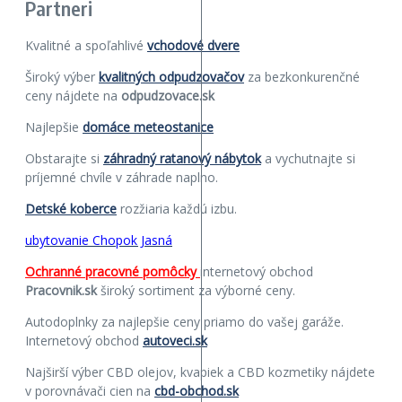
Partneri
Kvalitné a spoľahlivé
vchodové dvere
Široký výber
kvalitných odpudzovačov
za bezkonkurenčné
ceny nájdete na
odpudzovace.sk
Najlepšie
domáce meteostanice
Obstarajte si
záhradný ratanový nábytok
a vychutnajte si
príjemné chvíle v záhrade naplno.
Detské koberce
rozžiaria každú izbu.
ubytovanie Chopok Jasná
Ochranné pracovné pomôcky
internetový obchod
Pracovnik.sk
široký sortiment za výborné ceny.
Autodoplnky za najlepšie ceny priamo do vašej garáže.
Internetový obchod
autoveci.sk
Najširší výber CBD olejov, kvapiek a CBD kozmetiky nájdete
v porovnávači cien na
cbd-obchod.sk