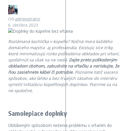
Od
administrator
6. októbra 2023
Rozlámaná kachlička v kúpeľni? Nočná mora každého
domáceho majstra aj profesionála. Existujú síce triky,
ktoré minimalizujú riziko poškodenia obkladov pri vŕtaní,
spoľahnúť sa však na ne nedá.
Dajte preto poškodeným
obkladom zbohom, zabudnite na vŕtačku a neriskujte, že
ňou zasiahnete kábel či potrubie.
Poznáme totiž viacero
spôsobov, ako ľahko a bez trvalých zásahov do interiéru
vyriešiť inštaláciu kúpeľňových doplnkov. Pozrime sa na
ne spoločne.
Samolepiace doplnky
Obľúbeným spôsobom riešenia problému s vŕtaním do