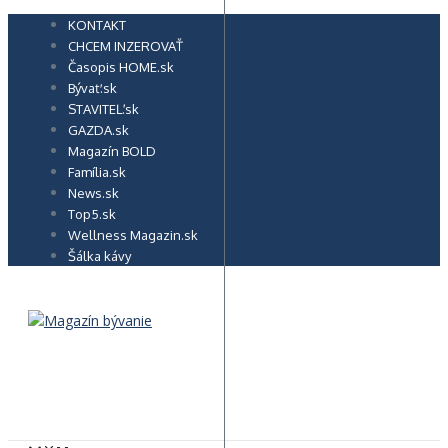
Preskočiť
KONTAKT
na
CHCEM INZEROVAŤ
obsah
Časopis HOME.sk
Bývať.sk
STAVITEĽ.sk
GAZDA.sk
Magazín BOLD
Família.sk
News.sk
Top5.sk
Wellness Magazin.sk
Šálka kávy