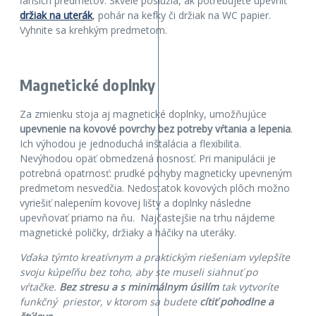
ľahších predmetov. Skvele poslúžia, ak potrebujete upevniť
držiak na uterák
, pohár na kefky či držiak na WC papier.
Vyhnite sa krehkým predmetom.
Magnetické doplnky
Za zmienku stoja aj magnetické doplnky, umožňujúce
upevnenie na kovové povrchy bez potreby vŕtania a lepenia
.
Ich výhodou je jednoduchá inštalácia a flexibilita.
Nevýhodou opäť obmedzená nosnosť. Pri manipulácii je
potrebná opatrnosť: prudké pohyby magneticky upevneným
predmetom nesvedčia. Nedostatok kovových plôch možno
vyriešiť nalepením kovovej lišty a doplnky následne
upevňovať priamo na ňu. Najčastejšie na trhu nájdeme
magnetické poličky, držiaky a háčiky na uteráky.
Vďaka týmto kreatívnym a praktickým riešeniam vylepšíte
svoju kúpeľňu bez toho, aby ste museli siahnuť po
vŕtačke.
Bez stresu a s minimálnym úsilím
tak vytvoríte
funkčný priestor, v ktorom sa budete
cítiť pohodlne a