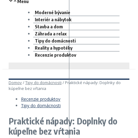
Menu
Moderné bývanie
Interiér a nábytok
Stavba a dom
Záhrada a relax
Tipy do domácnosti
Reality a hypotéky
Recenzie produktov
Domov
/
Tipy do domácnosti
/
Praktické nápady: Doplnky do
kúpeľne bez vŕtania
Recenzie produktov
Tipy do domácnosti
Praktické nápady: Doplnky do
kúpeľne bez vŕtania