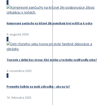
1
Kompresné pančuchy na kŕčové žily pomáhajú krvi vrátiť sa k srdcu
9. augusta 2026
2
Tvorenie s deťmi bez stresu: Aké motívy a techniky zvoliť podľa veku?
4. novembra 2025
3
Premeňte balkón na malú záhradku – ako na to?
16. februára 2025