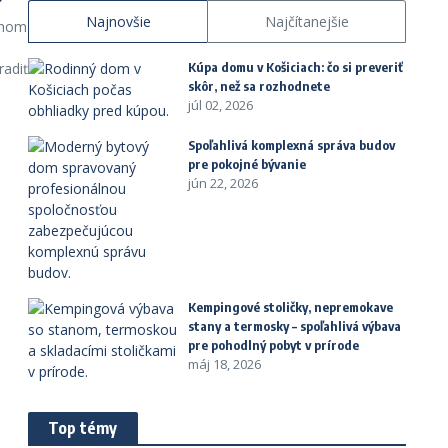
?
Najnovšie
Najčítanejšie
dnom
radiť
Kúpa domu v Košiciach: čo si preveriť
skôr, než sa rozhodnete
júl 02, 2026
Spoľahlivá komplexná správa budov
pre pokojné bývanie
jún 22, 2026
Kempingové stoličky, nepremokave
stany a termosky – spoľahlivá výbava
pre pohodlný pobyt v prírode
máj 18, 2026
Top témy