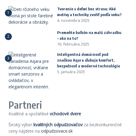
Tvorenie s deťmi bez stresu: Aké
1
motívy a techniky zvoliť podľa veku?
4. novembra 2025
Premeňte balkón na malú záhradku
2
– ako na to?
16. februára 2025
Inteligentná domácnosť pod
3
značkou Aqara sľubuje komfort,
bezpečnosť a moderné technológie
5. januára 2025
Partneri
Kvalitné a spoľahlivé
vchodové dvere
Široký výber
kvalitných odpudzovačov
za bezkonkurenčné
ceny nájdete na
odpudzovace.sk