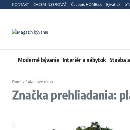
Preskočiť na obsah
KONTAKT
CHCEM INZEROVAŤ
Časopis HOME.sk
Bývať.sk
ST
Moderné bývanie
Interiér a nábytok
Stavba 
Domov
/
plastové okná
Značka prehliadania: p