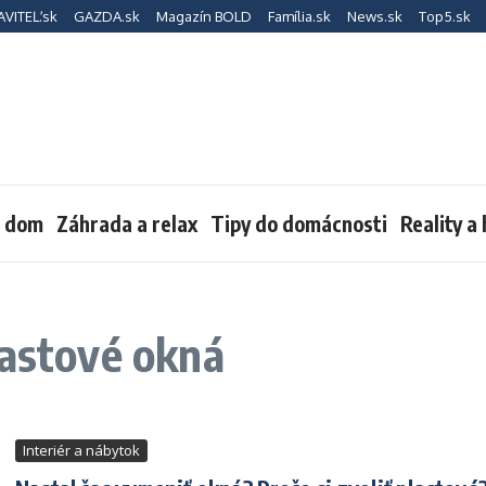
AVITEĽ.sk
GAZDA.sk
Magazín BOLD
Família.sk
News.sk
Top5.sk
a dom
Záhrada a relax
Tipy do domácnosti
Reality a
lastové okná
Interiér a nábytok