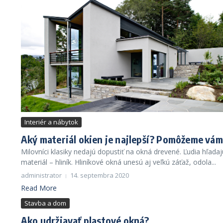
Interiér a nábytok
Aký materiál okien je najlepší? Pomôžeme vá
Milovníci klasiky nedajú dopustiť na okná drevené. Ľudia hľadaj
materiál – hliník. Hliníkové okná unesú aj veľkú záťaž, odola...
administrator
14. septembra 2020
Read More
Stavba a dom
Ako udržiavať plastové okná?