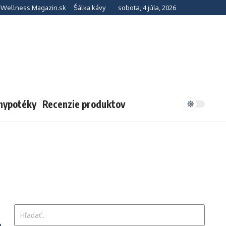
sobota, 4 júla, 2026
Wellness Magazin.sk
Šálka kávy
 hypotéky
Recenzie produktov
Hľadať: