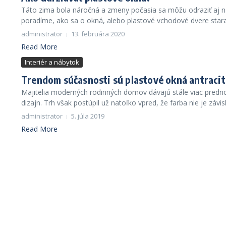
Táto zima bola náročná a zmeny počasia sa môžu odraziť aj na
poradíme, ako sa o okná, alebo plastové vchodové dvere starať
administrator
13. februára 2020
Read More
Interiér a nábytok
Trendom súčasnosti sú plastové okná antracit
Majitelia moderných rodinných domov dávajú stále viac predn
dizajn. Trh však postúpil už natoľko vpred, že farba nie je závis
administrator
5. júla 2019
Read More