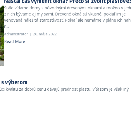
Nastal čas vymeniť okná? Prečo si zvoliť plastové
Stále vídame domy s pôvodnými drevenými oknami a možno v je
z nich bývame aj my sami. Drevené okná sú vkusné, pokiaľ im je
venovaná náležitá starostlivosť. Pokiaľ ale nemáme v pláne ich nah
n...
administrator
26. mája 2022
Read More
m s výberom
úci kvalitu za dobrú cenu dávajú prednosť plastu. Víťazom je však iný