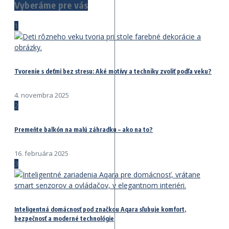
Vyberáme pre vás
1
Tvorenie s deťmi bez stresu: Aké motívy a techniky zvoliť podľa veku?
4. novembra 2025
2
Premeňte balkón na malú záhradku – ako na to?
16. februára 2025
3
Inteligentná domácnosť pod značkou Aqara sľubuje komfort,
bezpečnosť a moderné technológie