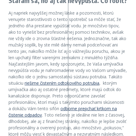
Starám sa, no aj tak nevypúšťa. Čo robiť?
Aj napriek najvyššej možnej láske a pozornosti, ktorú
venujete starostlivosti o tento spotrebič sa môže stať, že
jedného dňa prestane vypúšťať vodu. Je množstvo tipov,
ako to vyriešiť bez profesionálnej pomoci technikov, avšak
nie vždy ide o zrovna šťastné riešenia. Jednoznačne, tak ako
mužský soplík, by ste milé dámy nemali podceňovať ani
tento jav, nakoľko môže ísť aj o vážnejšiu poruchu, akou je
len upchatý filter varenými zemiakmi z minulého týždňa.
Najčastejším javom, kedy spozorujete, že Vaša umývačka
nevypúšťa vodu je nahromadenie vody vo Vašom umývadle,
nakoľko ide o jednu samostatnú sústavu potrubia. Takúto
situáciu
riešime čistením odtokového potrubia
, ktorým
umývačka ako aj ostatné predmety, ktoré majú odtok do
kanalizácie disponuje. Preto odporúčame zavolať
profesionálov, ktorí majú s takýmito poruchami skúsenosti
a dokážu Vám tento sifón
odborne prepchať krtkom na
čistenie odpadov
. Toto riešenie je ideálne nie len z časovej,
dlhodobej, ale aj z finančnej stránky, nakoľko je lepšie zvoliť
profesionálny a overený postup, ako množstvo „pokusov,“
ktoré môžu viesť k devastačným a nezvratným následkom.