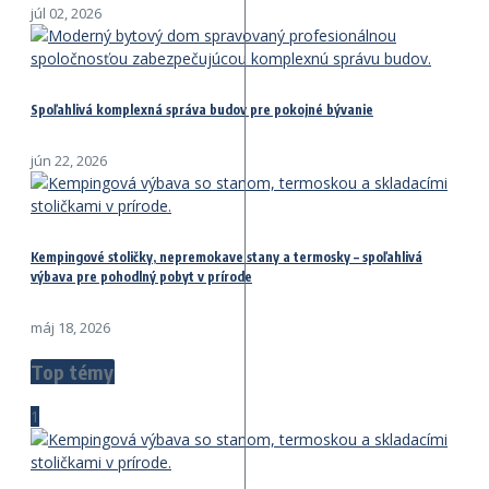
júl 02, 2026
Spoľahlivá komplexná správa budov pre pokojné bývanie
jún 22, 2026
Kempingové stoličky, nepremokave stany a termosky – spoľahlivá
výbava pre pohodlný pobyt v prírode
máj 18, 2026
Top témy
1