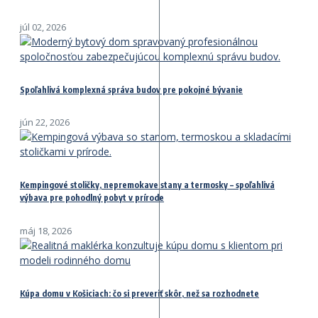
júl 02, 2026
Spoľahlivá komplexná správa budov pre pokojné bývanie
jún 22, 2026
Kempingové stoličky, nepremokave stany a termosky – spoľahlivá
výbava pre pohodlný pobyt v prírode
máj 18, 2026
Kúpa domu v Košiciach: čo si preveriť skôr, než sa rozhodnete