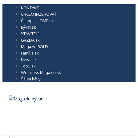
Preskočiť
KONTAKT
na
CHCEM INZEROVAŤ
obsah
Časopis HOME.sk
Bývať.sk
STAVITEĽ.sk
GAZDA.sk
Magazín BOLD
Família.sk
News.sk
Top5.sk
Wellness Magazin.sk
Šálka kávy