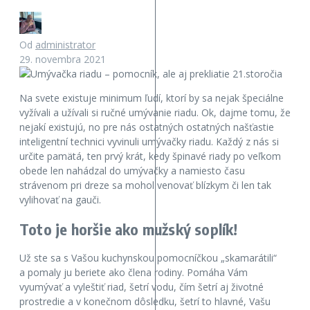
Od
administrator
29. novembra 2021
Na svete existuje minimum ľudí, ktorí by sa nejak špeciálne
vyžívali a užívali si ručné umývanie riadu. Ok, dajme tomu, že
nejakí existujú, no pre nás ostatných ostatných našťastie
inteligentní technici vyvinuli umývačky riadu. Každý z nás si
určite pamätá, ten prvý krát, kedy špinavé riady po veľkom
obede len nahádzal do umývačky a namiesto času
strávenom pri dreze sa mohol venovať blízkym či len tak
vylihovať na gauči.
Toto je horšie ako mužský soplík!
Už ste sa s Vašou kuchynskou pomocníčkou „skamarátili“
a pomaly ju beriete ako člena rodiny. Pomáha Vám
vyumývať a vyleštiť riad, šetrí vodu, čím šetrí aj životné
prostredie a v konečnom dôsledku, šetrí to hlavné, Vašu