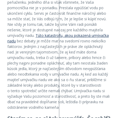
peňaženku. Jedného dňa si však všimnete, že Vaša
pomocníčka nie je v poriadku. Prestala vypúšťať vodu po
ukončení cyklu. Servis je častokrát finančne náročný alebo
sa môže stať, že Vás odbijú tým, že je lepšie si kúpiť novú.
Nie vždy je tomu tak, takže by sme Vám radi ponúkli
riešenie, ktoré je dostupné naozaj pre každého majiteľa
umývačky riadu.
Túto katastrofu, akou pokazená umývačka
riadu
bez debaty je môže mať na svedomí rovno niekoľko
faktorov. Jedným z najčastejších je práve zle opláchnutý
riad. Je verejným tajomstvom, že aj keď máte doma
umývačku riadu, treba či už taniere, príbory alebo hrnce či
plechy najprv poriadne opláchnuť, aby tam neostala žiaden
kúsok jedla, ktorý je najčastejším dôvodom nevypúšťania
alebo neodtekania vody v umývačke riadu. Aj keď asi každý
majiteľ umývačku riadu vie ako sa o ňu starať, priblížme si
základné kroky alebo produkty, ktoré by v starostlivosti
o tento spotrebič určite nemali chýbať. Umývačka riadu si
vyžaduje Vašu pozornosť a starostlivosť, a preto by ste mali
dbať na pravidelné dopĺňanie soli, leštidla či prípravku na
odstránenie vodného kameňa.