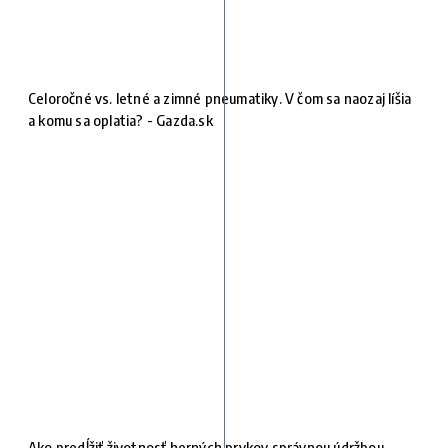
Celoročné vs. letné a zimné pneumatiky. V čom sa naozaj líšia
a komu sa oplatia? - Gazda.sk
Ako predĺžiť životnosť herných prvkov správnou údržbou