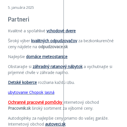
5. januára 2025
Partneri
Kvalitné a spoľahlivé
vchodové dvere
Široký výber
kvalitných odpudzovačov
za bezkonkurenčné
ceny nájdete na
odpudzovace.sk
Najlepšie
domáce meteostanice
Obstarajte si
záhradný ratanový nábytok
a vychutnajte si
príjemné chvíle v záhrade naplno.
Detské koberce
rozžiaria každú izbu.
ubytovanie Chopok Jasná
Ochranné pracovné pomôcky
internetový obchod
Pracovnik.sk
široký sortiment za výborné ceny.
Autodoplnky za najlepšie ceny priamo do vašej garáže.
Internetový obchod
autoveci.sk