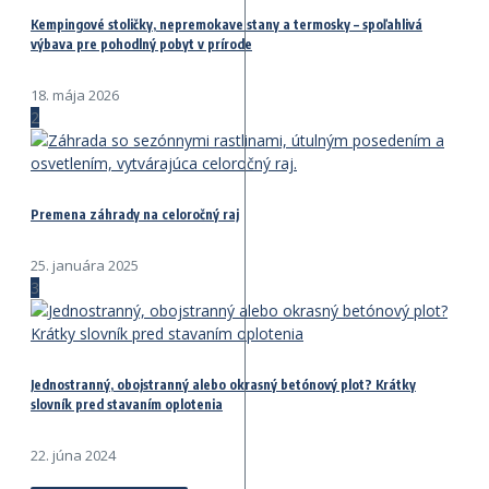
Kempingové stoličky, nepremokave stany a termosky – spoľahlivá
výbava pre pohodlný pobyt v prírode
18. mája 2026
2
Premena záhrady na celoročný raj
25. januára 2025
3
Jednostranný, obojstranný alebo okrasný betónový plot? Krátky
slovník pred stavaním oplotenia
22. júna 2024