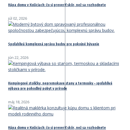
Kúpa domu v Košiciach: čo si preveriť skôr, než sa rozhodnete
júl 02, 2026
Spoľahlivá komplexná správa budov pre pokojné bývanie
jún 22, 2026
Kempingové stoličky, nepremokave stany a termosky – spoľahlivá
výbava pre pohodlný pobyt v prírode
máj 18, 2026
Kúpa domu v Košiciach: čo si preveriť skôr, než sa rozhodnete