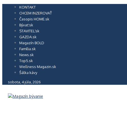
Preskočiť
KONTAKT
na
CHCEM INZEROVAŤ
obsah
Časopis HOME.sk
Bývať.sk
STAVITEĽ.sk
GAZDA.sk
Magazín BOLD
Família.sk
News.sk
Top5.sk
Wellness Magazin.sk
Šálka kávy
sobota, 4 júla, 2026