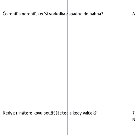
Čo robiť a nerobiť, keď štvorkolka zapadne do bahna?
A
e
Kedy pri nátere kovu použiť štetec a kedy valček?
7
N