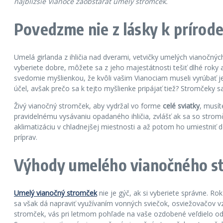
najbližšie Vianoce zaobstarať umelý stromček.
Povedzme nie z lásky k prírod
Umelá girlanda z ihličia nad dverami, vetvičky umelých vianočných
vyberiete dobre, môžete sa z jeho majestátnosti tešiť dlhé roky
svedomie myšlienkou, že kvôli vašim Vianociam museli vyrúbať j
účel, avšak prečo sa k tejto myšlienke pripájať tiež? Stromčeky
Živý vianočný stromček, aby vydržal vo forme
celé sviatky
, musít
pravidelnému vysávaniu opadaného ihličia, zvlášť ak sa so strom
aklimatizáciu v chladnejšej miestnosti a až potom ho umiestniť
príprav.
Výhody umelého vianočného s
Umelý vianočný stromček
nie je gýč, ak si vyberiete správne. R
sa však dá napraviť využívaním vonných sviečok, osviežovačov v
stromček, vás pri letmom pohľade na vaše ozdobené veľdielo odha