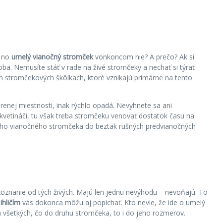
, no
umelý vianočný stromček
vonkoncom nie? A prečo? Ak si
ba. Nemusíte stáť v rade na živé stromčeky a nechať si týrať
h stromčekových škôlkach, ktoré vznikajú primárne na tento
enej miestnosti, inak rýchlo opadá. Nevyhnete sa ani
 kvetináči, tu však treba stromčeku venovať dostatok času na
živého vianočného stromčeka do beztak rušných predvianočných
ozoznanie od tých živých. Majú len jednu nevýhodu – nevoňajú. To
hličím
vás dokonca môžu aj popichať. Kto nevie, že ide o umelý
a všetkých, čo do druhu stromčeka, to i do jeho rozmerov.