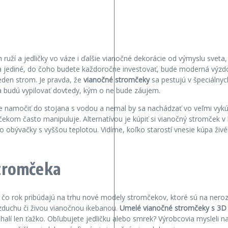
e
 ruží a jedličky vo váze i ďalšie vianočné dekorácie od výmyslu sveta
 a jediné, do čoho budete každoročne investovať, bude moderná výzdo
eden strom. Je pravda, že
vianočné stromčeky
sa pestujú v špeciálnyc
 sa budú vypilovať dovtedy, kým o ne bude záujem.
e namočiť do stojana s vodou a nemal by sa nachádzať vo veľmi vykúr
čekom často manipuluje. Alternatívou je kúpiť si vianočný stromček v
 do obývačky s vyššou teplotou. Vidíme, koľko starostí vnesie kúpa 
tromčeka
ok čo rok pribúdajú na trhu nové modely stromčekov, ktoré sú na ner
zduchu či živou vianočnou ikebanou.
Umelé vianočné stromčeky s 3D i
lí len ťažko. Obľubujete jedličku alebo smrek? Výrobcovia mysleli n