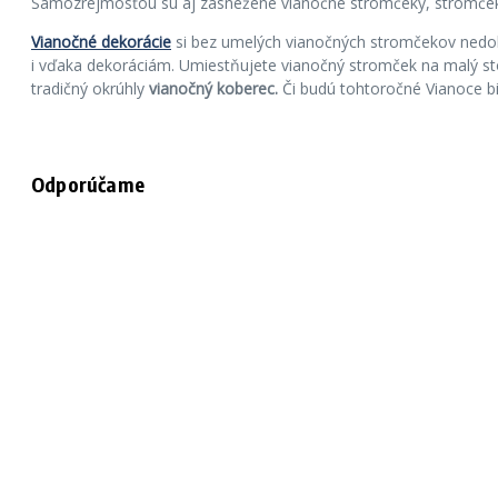
Samozrejmosťou sú aj zasnežené vianočné stromčeky, stromček
Vianočné dekorácie
si bez umelých vianočných stromčekov nedoká
i vďaka dekoráciám. Umiestňujete vianočný stromček na malý s
tradičný okrúhly
vianočný koberec.
Či budú tohtoročné Vianoce bi
Odporúčame