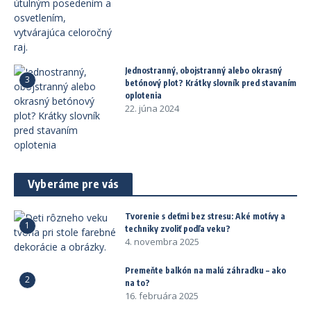
Jednostranný, obojstranný alebo okrasný
3
betónový plot? Krátky slovník pred stavaním
oplotenia
22. júna 2024
Vyberáme pre vás
Tvorenie s deťmi bez stresu: Aké motívy a
1
techniky zvoliť podľa veku?
4. novembra 2025
Premeňte balkón na malú záhradku – ako
2
na to?
16. februára 2025