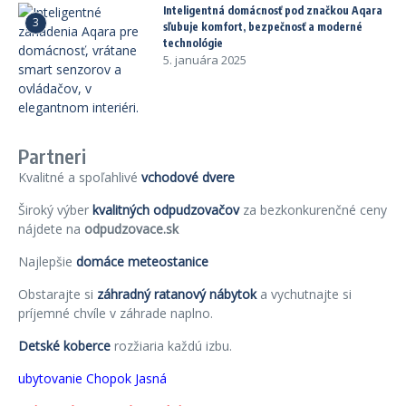
Inteligentná domácnosť pod značkou Aqara
3
sľubuje komfort, bezpečnosť a moderné
technológie
5. januára 2025
Partneri
Kvalitné a spoľahlivé
vchodové dvere
Široký výber
kvalitných odpudzovačov
za bezkonkurenčné ceny
nájdete na
odpudzovace.sk
Najlepšie
domáce meteostanice
Obstarajte si
záhradný ratanový nábytok
a vychutnajte si
príjemné chvíle v záhrade naplno.
Detské koberce
rozžiaria každú izbu.
ubytovanie Chopok Jasná