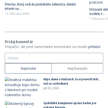
Priestor, ktorý sedí do posledného milimetra, dokáže
interiér na ...
Vstavané skri
13. februára 2026
rozdiely n ...
7. februára 2
Pridaj komentár
Prepáčte, ale pred zanechaním komentára sa musíte
prihlásiť
.
Hľadať:
Najnovšie
Najčítanejšie
Kúpa domu v Košiciach: čo si preveriť skôr,
než sa rozhodnete
júl 02, 2026
Spoľahlivá komplexná správa budov pre
pokojné bývanie