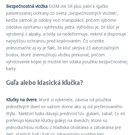
Bezpečnostná vložka
DOM iX6 SR plus patrí k špičke
patentovanej ochrany zo sveta „bezpečnostných vložiek“,
keďže zámok je odolný voči manipulácií, pričom výborne
odoláva vyvŕtaniu i vytrhnutiu jadra. Výhodou je, že kľúč je
vyrobený z alpaky, a teda sa nedeformuje, nekriví a disponuje
najvyššou ochranou pred kopírovaním. Čo oceníte
jednoznačne aj vy je fakt, že kľúč ukrýva 23 autorizačných
bodov, ktoré znemožňujú vložku prekonať, pričom
vyhotovenie kópie je možné len vďaka použitiu bezpečnostnej
karty.
Guľa alebo klasická kľučka?
Kľučky na dvere
, ktoré si vyberiete, závisia od použitia
jednotlivých dverí vo vašom dome ako aj od preferovaného
štýlu. Niektorí ľudia dávajú prednosť tzv. guliam, zatiaľ, čo iní
preferujú klasické kľučky (páky) na dverách, ktoré sú
jednoduchšou voľbou z hľadiska otvárania a zatvárania pre
detí, starších ľudí i ľudí so zdravotným postihnutím.