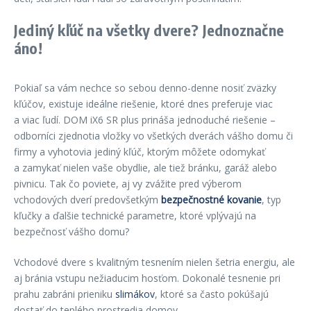
Jediný kľúč na všetky dvere? Jednoznačne
áno!
Pokiaľ sa vám nechce so sebou denno-denne nosiť zväzky
kľúčov, existuje ideálne riešenie, ktoré dnes preferuje viac
a viac ľudí. DOM iX6 SR plus prináša jednoduché riešenie –
odborníci zjednotia vložky vo všetkých dverách vášho domu či
firmy a vyhotovia jediný kľúč, ktorým môžete odomykať
a zamykať nielen vaše obydlie, ale tiež bránku, garáž alebo
pivnicu. Tak čo poviete, aj vy zvážite pred výberom
vchodových dverí predovšetkým
bezpečnostné kovanie
, typ
kľučky a ďalšie technické parametre, ktoré vplývajú na
bezpečnosť vášho domu?
Vchodové dvere s kvalitným tesnením nielen šetria energiu, ale
aj bránia vstupu nežiaducim hosťom. Dokonalé tesnenie pri
prahu zabráni prieniku
slimákov
, ktoré sa často pokúšajú
dostať do teplého prostredia domov.