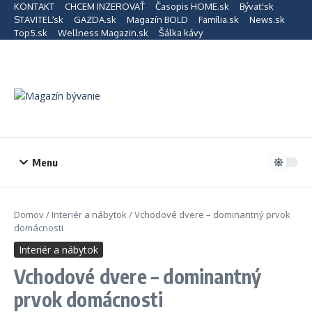
Preskočiť na obsah
KONTAKT
CHCEM INZEROVAŤ
Časopis HOME.sk
Bývať.sk
STAVITEĽ.sk
GAZDA.sk
Magazín BOLD
Família.sk
News.sk
Top5.sk
Wellness Magazin.sk
Šálka kávy
Menu
Domov
/
Interiér a nábytok
/
Vchodové dvere – dominantný prvok
domácnosti
Interiér a nábytok
Vchodové dvere – dominantný
prvok domácnosti