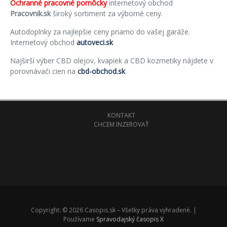
Ochranné pracovné pomôcky
internetový obchod
Pracovnik.sk
široký sortiment za výborné ceny.
Autodoplnky za najlepšie ceny priamo do vašej garáže.
Internetový obchod
autoveci.sk
Najširší výber CBD olejov, kvapiek a CBD kozmetiky nájdete v
porovnávači cien na
cbd-obchod.sk
KONTAKT
CHCEM INZEROVAŤ
Copyright: © 2026 Casopis.sk – Všetky práva vyhradené. |
Používame
Spravodajský časopis X