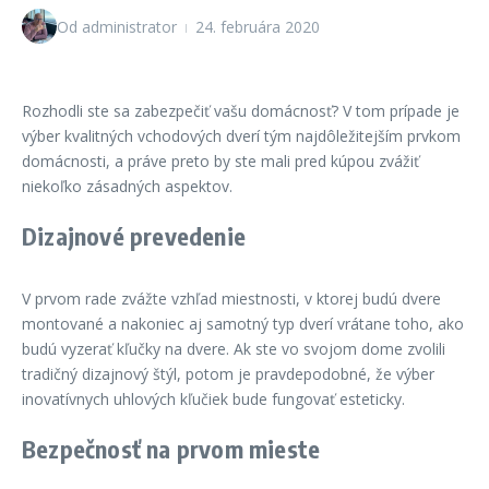
Od
administrator
24. februára 2020
Rozhodli ste sa zabezpečiť vašu domácnosť? V tom prípade je
výber kvalitných vchodových dverí tým najdôležitejším prvkom
domácnosti, a práve preto by ste mali pred kúpou zvážiť
niekoľko zásadných aspektov.
Dizajnové prevedenie
V prvom rade zvážte vzhľad miestnosti, v ktorej budú dvere
montované a nakoniec aj samotný typ dverí vrátane toho, ako
budú vyzerať kľučky na dvere. Ak ste vo svojom dome zvolili
tradičný dizajnový štýl, potom je pravdepodobné, že výber
inovatívnych uhlových kľučiek bude fungovať esteticky.
Bezpečnosť na prvom mieste