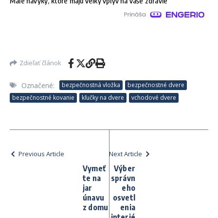
Malé návyky, ktoré majú veľký vplyv na vaše zdravie
Zdieľať článok
Označené:
bezpečnostná vložka
bezpečnostné dvere
bezpečnostné kovanie
kľučky na dvere
vchodové dvere
Previous Article
Next Article
Vymeť
Výber
te na
správn
jar
eho
únavu
osvetl
z domu
enia
interié