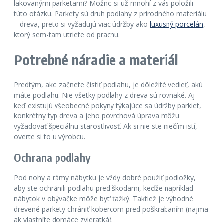
lakovanými parketami? Možno si už mnohí z vás položili
túto otázku. Parkety sú druh podlahy z prírodného materiálu
– dreva, preto si vyžadujú viac údržby ako
luxusný porcelán
,
ktorý sem-tam utriete od prachu.
Potrebné náradie a materiál
Predtým, ako začnete čistiť podlahu, je dôležité vedieť, akú
máte podlahu. Nie všetky podlahy z dreva sú rovnaké. Aj
keď existujú všeobecné pokyny týkajúce sa údržby parkiet,
konkrétny typ dreva a jeho povrchová úprava môžu
vyžadovať špeciálnu starostlivosť. Ak si nie ste niečím istí,
overte si to u výrobcu.
Ochrana podlahy
Pod nohy a rámy nábytku je vždy dobré použiť podložky,
aby ste ochránili podlahu pred škodami, keďže napríklad
nábytok v obývačke môže byt‘ ťažký. Taktiež je výhodné
drevené parkety chrániť kobercom pred poškrabaním (najmä
ak vlastníte domáce zvieratká).