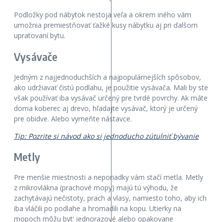
Podložky pod nábytok nestoja veľa a okrem iného vám
umožnia premiestňovať ťažké kusy nábytku aj pri ďalšom
upratovaní bytu.
Vysávače
Jedným z najjednoduchších a najpopulárnejších spôsobov,
ako udržiavať čistú podlahu, je použitie vysávača. Mali by ste
však používať iba vysávač určený pre tvrdé povrchy. Ak máte
doma koberec aj drevo, hľadajte vysávač, ktorý je určený
pre obidve. Alebo vymeňte nástavce.
Tip: Pozrite si návod ako si jednoducho zútulniť bývanie
Metly
Pre menšie miestnosti a neporiadky vám stačí metla. Metly
z mikrovlákna (prachové mopy) majú tú výhodu, že
zachytávajú nečistoty, prach a vlasy, namiesto toho, aby ich
iba vláčili po podlahe a hromadili na kopu. Utierky na
mopoch môžu byt‘ jednorazové alebo opakovane