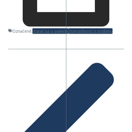
Označené:
starať sa o parkety
Starostlivosť o podlahu