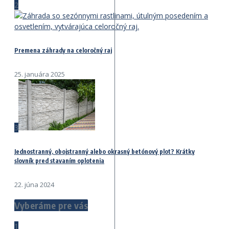
2
Premena záhrady na celoročný raj
25. januára 2025
3
Jednostranný, obojstranný alebo okrasný betónový plot? Krátky
slovník pred stavaním oplotenia
22. júna 2024
Vyberáme pre vás
1