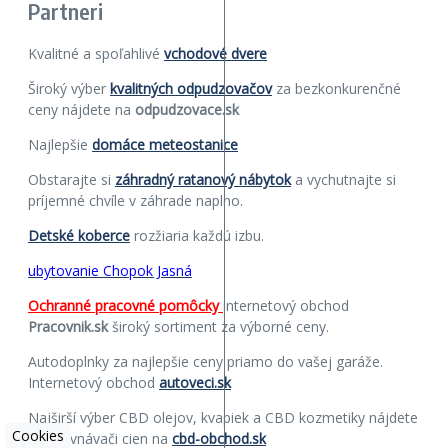
Partneri
Kvalitné a spoľahlivé
vchodové dvere
Široký výber
kvalitných odpudzovačov
za bezkonkurenčné
ceny nájdete na
odpudzovace.sk
Najlepšie
domáce meteostanice
Obstarajte si
záhradný ratanový nábytok
a vychutnajte si
príjemné chvíle v záhrade naplno.
Detské koberce
rozžiaria každú izbu.
ubytovanie Chopok Jasná
Ochranné pracovné pomôcky
internetový obchod
Pracovnik.sk
široký sortiment za výborné ceny.
Autodoplnky za najlepšie ceny priamo do vašej garáže.
Internetový obchod
autoveci.sk
Najširší výber CBD olejov, kvapiek a CBD kozmetiky nájdete
Cookies
v porovnávači cien na
cbd-obchod.sk