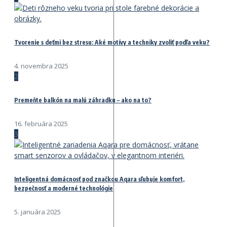
Tvorenie s deťmi bez stresu: Aké motívy a techniky zvoliť podľa veku?
4. novembra 2025
2
Premeňte balkón na malú záhradku – ako na to?
16. februára 2025
3
Inteligentná domácnosť pod značkou Aqara sľubuje komfort,
bezpečnosť a moderné technológie
5. januára 2025