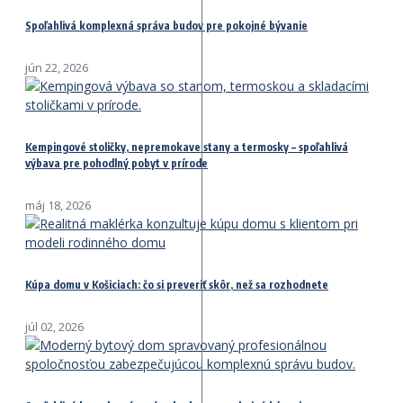
Spoľahlivá komplexná správa budov pre pokojné bývanie
jún 22, 2026
Kempingové stoličky, nepremokave stany a termosky – spoľahlivá
výbava pre pohodlný pobyt v prírode
máj 18, 2026
Kúpa domu v Košiciach: čo si preveriť skôr, než sa rozhodnete
júl 02, 2026