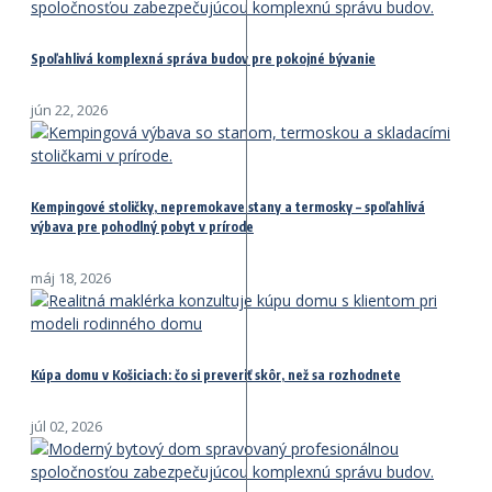
Spoľahlivá komplexná správa budov pre pokojné bývanie
jún 22, 2026
Kempingové stoličky, nepremokave stany a termosky – spoľahlivá
výbava pre pohodlný pobyt v prírode
máj 18, 2026
Kúpa domu v Košiciach: čo si preveriť skôr, než sa rozhodnete
júl 02, 2026