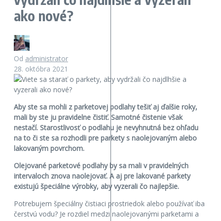
ako nové?
Od
administrator
28. októbra 2021
Aby ste sa mohli z parketovej podlahy tešiť aj ďalšie roky,
mali by ste ju pravidelne čistiť. Samotné čistenie však
nestačí. Starostlivosť o podlahu je nevyhnutná bez ohľadu
na to či ste sa rozhodli pre parkety s naolejovaným alebo
lakovaným povrchom.
Olejované parketové podlahy by sa mali v pravidelných
intervaloch znova naolejovať. A aj pre lakované parkety
existujú špeciálne výrobky, aby vyzerali čo najlepšie.
Potrebujem špeciálny čistiaci prostriedok alebo používať iba
čerstvú vodu? Je rozdiel medzi naolejovanými parketami a