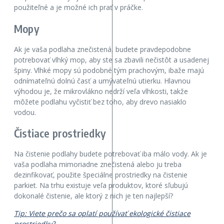
použiteľné a je možné ich prať v práčke.
Mopy
Ak je vaša podlaha znečistená, budete pravdepodobne
potrebovať vlhký mop, aby ste sa zbavili nečistôt a usadenej
špiny. Vlhké mopy sú podobné tým prachovým, ibaže majú
odnímateľnú dolnú časť a umývateľnú utierku. Hlavnou
výhodou je, že mikrovlákno nedrží veľa vlhkosti, takže
môžete podlahu vyčistiť bez toho, aby drevo nasiaklo
vodou.
Čistiace prostriedky
Na čistenie podlahy budete potrebovať iba málo vody. Ak je
vaša podlaha mimoriadne znečistená alebo ju treba
dezinfikovať, použite špeciálne prostriedky na čistenie
parkiet. Na trhu existuje veľa produktov, ktoré sľubujú
dokonalé čistenie, ale ktorý z nich je ten najlepší?
Tip: Viete prečo sa oplatí používať ekologické čistiace
prostriedky?