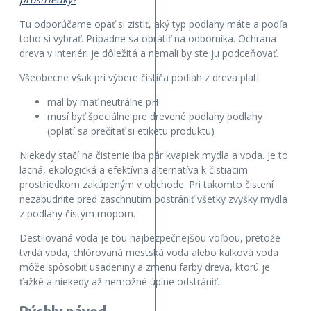
Tu odporúčame opäť si zistiť, aký typ podlahy máte a podľa
toho si vybrať. Pripadne sa obrátiť na odborníka. Ochrana
dreva v interiéri je dôležitá a nemali by ste ju podceňovať.
Všeobecne však pri výbere čističa podláh z dreva platí:
mal by mať neutrálne pH
musí byť špeciálne pre drevené podlahy podlahy
(oplatí sa prečítať si etiketu produktu)
Niekedy stačí na čistenie iba pár kvapiek mydla a voda. Je to
lacná, ekologická a efektívna alternatíva k čistiacim
prostriedkom zakúpeným v obchode. Pri takomto čistení
nezabudnite pred zaschnutím odstrániť všetky zvyšky mydla
z podlahy čistým mopom.
Destilovaná voda je tou najbezpečnejšou voľbou, pretože
tvrdá voda, chlórovaná mestská voda alebo kalková voda
môže spôsobiť usadeniny a zmenu farby dreva, ktorú je
ťažké a niekedy až nemožné úplne odstrániť.
Rýchly návod