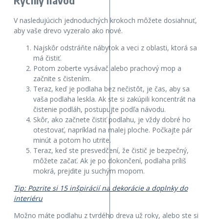
V nasledujúcich jednoduchých krokoch môžete dosiahnuť,
aby vaše drevo vyzeralo ako nové.
Najskôr odstráňte nábytok a veci z oblasti, ktorá sa
má čistiť.
Potom zoberte vysávač alebo prachový mop a
začnite s čistením.
Teraz, keď je podlaha bez nečistôt, je čas, aby sa
vaša podlaha leskla. Ak ste si zakúpili koncentrát na
čistenie podláh, postupujte podľa návodu.
Skôr, ako začnete čistiť podlahu, je vždy dobré ho
otestovať, napríklad na malej ploche. Počkajte pár
minút a potom ho utrite.
Teraz, keď ste presvedčení, že čistič je bezpečný,
môžete začať. Ak je po dokončení, podlaha príliš
mokrá, prejdite ju suchým mopom.
Tip: Pozrite si 15 inšpirácií na dekorácie a doplnky do
interiéru
Možno máte podlahu z tvrdého dreva už roky, alebo ste si