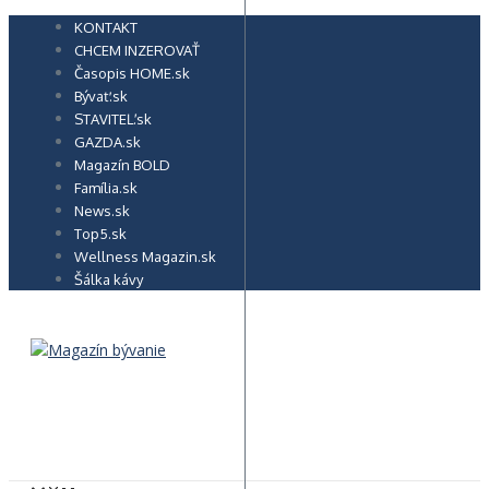
Preskočiť
KONTAKT
na
CHCEM INZEROVAŤ
obsah
Časopis HOME.sk
Bývať.sk
STAVITEĽ.sk
GAZDA.sk
Magazín BOLD
Família.sk
News.sk
Top5.sk
Wellness Magazin.sk
Šálka kávy