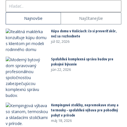
Hľadať:
Najnovšie
Najčítanejšie
Kúpa domu v Košiciach: čo si preveriť skôr,
než sa rozhodnete
júl 02, 2026
Spoľahlivá komplexná správa budov pre
pokojné bývanie
jún 22, 2026
Kempingové stoličky, nepremokave stany a
termosky – spoľahlivá výbava pre pohodlný
pobyt v prírode
máj 18, 2026