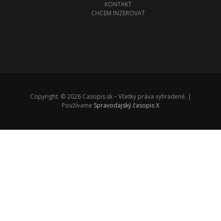
KONTAKT
CHCEM INZEROVAŤ
Copyright: © 2026 Casopis.sk – Všetky práva vyhradené. |
Používame
Spravodajský časopis X