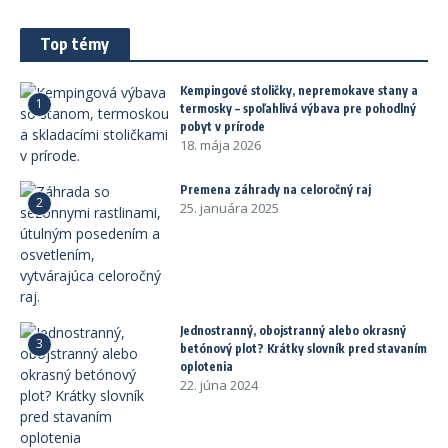
Top témy
Kempingové stoličky, nepremokave stany a
1
termosky – spoľahlivá výbava pre pohodlný
pobyt v prírode
18. mája 2026
Premena záhrady na celoročný raj
2
25. januára 2025
Jednostranný, obojstranný alebo okrasný
3
betónový plot? Krátky slovník pred stavaním
oplotenia
22. júna 2024