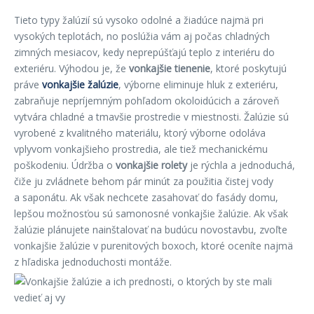
Tieto typy žalúzií sú vysoko odolné a žiadúce najmä pri
vysokých teplotách, no poslúžia vám aj počas chladných
zimných mesiacov, kedy neprepúšťajú teplo z interiéru do
exteriéru. Výhodou je, že
vonkajšie tienenie
, ktoré poskytujú
práve
vonkajšie žalúzie
, výborne eliminuje hluk z exteriéru,
zabraňuje nepríjemným pohľadom okoloidúcich a zároveň
vytvára chladné a tmavšie prostredie v miestnosti. Žalúzie sú
vyrobené z kvalitného materiálu, ktorý výborne odoláva
vplyvom vonkajšieho prostredia, ale tiež mechanickému
poškodeniu. Údržba o
vonkajšie rolety
je rýchla a jednoduchá,
čiže ju zvládnete behom pár minút za použitia čistej vody
a saponátu. Ak však nechcete zasahovať do fasády domu,
lepšou možnosťou sú samonosné vonkajšie žalúzie. Ak však
žalúzie plánujete nainštalovať na budúcu novostavbu, zvoľte
vonkajšie žalúzie v purenitových boxoch, ktoré oceníte najmä
z hľadiska jednoduchosti montáže.