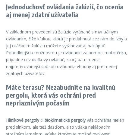
Jednoduchosť ovládania žalúzií, čo ocenia
aj menej zdatní užívatelia
V základnom prevedení sú žalúzie vyrábané s manuálnym
ovládaním, čiže kľukou, ktorá je pretiahnutá cez rám do izby a
jej otáčaním žalúziu môžete vyťahovať aj naklápať.
Pohodlnejšou možnosťou je ovládanie za pomoci motorčeka,
prípadne cez diaľkový ovládač, ktorý patrí medzi
najpreferovanejší spôsob ovládania vhodný aj pre menej
zdatných užívateľov.
Máte terasu? Nezabudnite na kvalitnú
pergolu, ktorá vás ochráni pred
nepriaznivým počasím
Hliníkové pergoly
či
bioklimatické pergoly
vás ochránia nielen
pred slnkom, ale tiež dažďom, a to vďaka naklápacím
strešným lamelom, vďaka ktorým je možné ovplyvniť