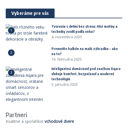
Vyberáme pre vás
Tvorenie s deťmi bez stresu: Aké motívy a
1
techniky zvoliť podľa veku?
4. novembra 2025
Premeňte balkón na malú záhradku – ako
2
na to?
16. februára 2025
Inteligentná domácnosť pod značkou Aqara
3
sľubuje komfort, bezpečnosť a moderné
technológie
5. januára 2025
Partneri
Kvalitné a spoľahlivé
vchodové dvere