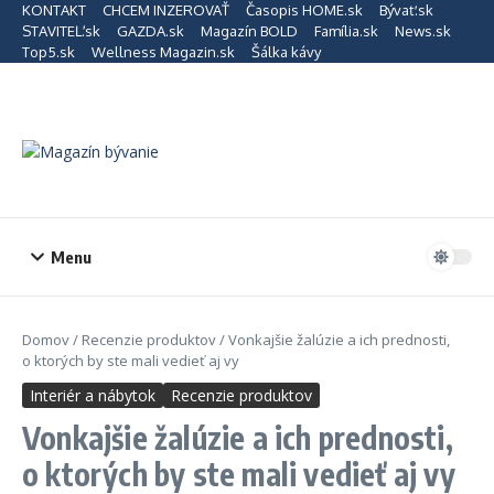
Preskočiť na obsah
KONTAKT
CHCEM INZEROVAŤ
Časopis HOME.sk
Bývať.sk
STAVITEĽ.sk
GAZDA.sk
Magazín BOLD
Família.sk
News.sk
Top5.sk
Wellness Magazin.sk
Šálka kávy
Menu
Domov
/
Recenzie produktov
/
Vonkajšie žalúzie a ich prednosti,
o ktorých by ste mali vedieť aj vy
Interiér a nábytok
Recenzie produktov
Vonkajšie žalúzie a ich prednosti,
o ktorých by ste mali vedieť aj vy