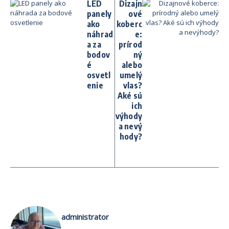
LED
Dizajn
panely
ové
ako
koberc
náhrad
e:
a za
prírod
bodov
ný
é
alebo
osvetl
umelý
enie
vlas?
Aké sú
ich
výhody
a nevý
hody?
administrator